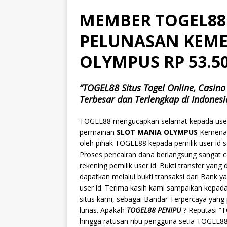
MEMBER TOGEL88
PELUNASAN KEM
OLYMPUS RP 53.50
“TOGEL88 Situs Togel Online, Casino 
Terbesar dan Terlengkap di Indonesi
TOGEL88 mengucapkan selamat kepada user i
permainan
SLOT MANIA OLYMPUS
Kemena
oleh pihak TOGEL88 kepada pemilik user id s
Proses pencairan dana berlangsung sangat 
rekening pemilik user id. Bukti transfer yang
dapatkan melalui bukti transaksi dari Bank 
user id. Terima kasih kami sampaikan kepa
situs kami, sebagai Bandar Terpercaya ya
lunas. Apakah
TOGEL88 PENIPU
? Reputasi “
hingga ratusan ribu pengguna setia TOGEL88