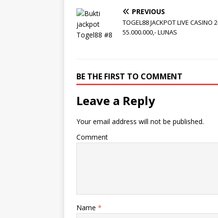
PREVIOUS
TOGEL88 JACKPOT LIVE CASINO 
55.000.000,- LUNAS
BE THE FIRST TO COMMENT
Leave a Reply
Your email address will not be published.
Comment
Name
*