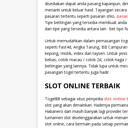
disediakan dapat anda pasang kapanpun, dim
menanti untuk keluar hasil. Tayangan secara
pasaran tertentu seperti pasaran shio,
pasa
Tipe bettingan yang tersedia membuat anda b
dan tipe yang tersedia antara lain : bet tipe fu
Untuk memudahkan dalam pemasangan togel o
seperti Fast4d, Angka Tarung, BB Campuran 
kepung, mistik, index dan taysen. Untuk jeni
bebas, colok macau / colok 2d, colok naga / c
bettingan yang lainnya. Tidak lupa untuk mer
pasangan togel tertentu juga hadir.
SLOT ONLINE TERBAIK
Togel88 sebagai situs penyedia
slot online 
slot yang akan dimainkan. Hadirnya permaina
Habanero dan masih banyak lagi provider tern
turnamen slot diselenggarakan untuk menam
slot online, cara bermain pada setiap per