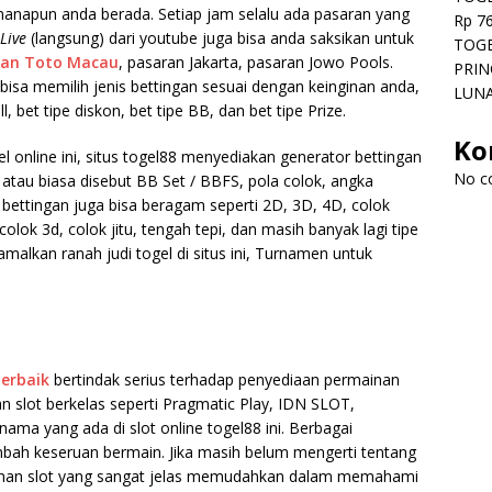
anapun anda berada. Setiap jam selalu ada pasaran yang
Rp 7
Live
(langsung) dari youtube juga bisa anda saksikan untuk
TOGE
ran Toto Macau
, pasaran Jakarta, pasaran Jowo Pools.
PRIN
isa memilih jenis bettingan sesuai dengan keinginan anda,
LUN
ll, bet tipe diskon, bet tipe BB, dan bet tipe Prize.
Ko
nline ini, situs togel88 menyediakan generator bettingan
No c
atau biasa disebut BB Set / BBFS, pola colok, angka
s bettingan juga bisa beragam seperti 2D, 3D, 4D, colok
olok 3d, colok jitu, tengah tepi, dan masih banyak lagi tipe
amalkan ranah judi togel di situs ini, Turnamen untuk
terbaik
bertindak serius terhadap penyediaan permainan
n slot berkelas seperti Pragmatic Play, IDN SLOT,
ama yang ada di slot online togel88 ini. Berbagai
bah keseruan bermain. Jika masih belum mengerti tentang
mainan slot yang sangat jelas memudahkan dalam memahami