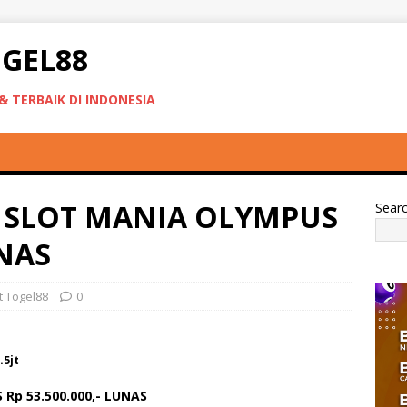
OGEL88
 TERBAIK DI INDONESIA
T SLOT MANIA OLYMPUS
Sear
UNAS
t Togel88
0
.5jt
Rp 53.500.000,- LUNAS