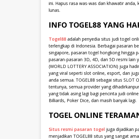
ini. Hapus rasa was-was dan khawatir anda
lunas.
INFO TOGEL88 YANG HA
Togel88
adalah penyedia situs judi togel on
terlengkap di Indonesia. Berbagai pasaran be
singapore, pasaran togel hongkong hingga pa
pasaran-pasaran 3D, 4D, dan 5D resmi lain ya
(WORLD LOTTERY ASSOCIATION) juga hadir 
yang viral seperti slot online, esport, dan ju
anda semua. TOGEL88 sebagai situs SLOT O
tentunya, semua provider yang dihadirkanpun
yang tidak asing lagi bagi pencinta judi onlin
Billiards, Poker Dice, dan masih banyak lagi.
TOGEL ONLINE TERAMA
Situs resmi pasaran togel
juga dijadikan p
menjadikan TOGEL88 situs yang sangat aman