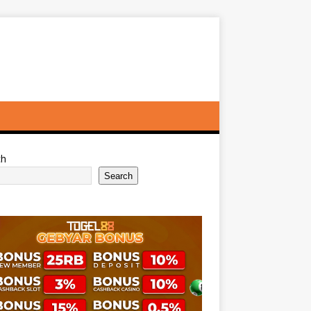
ch
Search