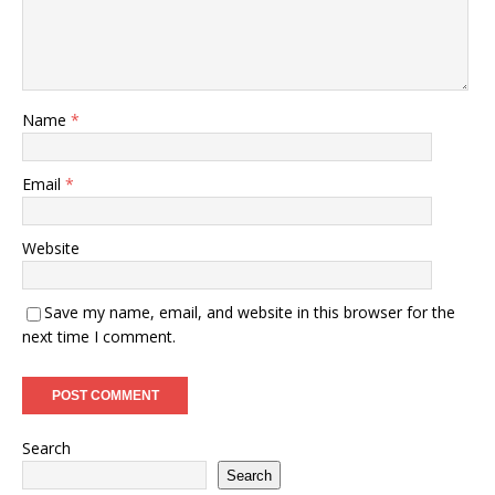
Name
*
Email
*
Website
Save my name, email, and website in this browser for the
next time I comment.
Search
Search