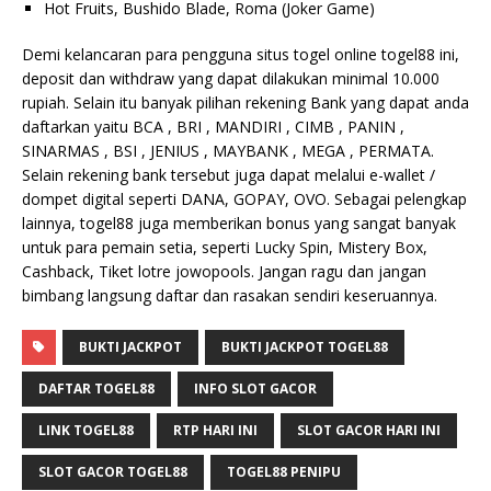
Hot Fruits, Bushido Blade, Roma (Joker Game)
Demi kelancaran para pengguna situs togel online togel88 ini,
deposit dan withdraw yang dapat dilakukan minimal 10.000
rupiah. Selain itu banyak pilihan rekening Bank yang dapat anda
daftarkan yaitu BCA , BRI , MANDIRI , CIMB , PANIN ,
SINARMAS , BSI , JENIUS , MAYBANK , MEGA , PERMATA.
Selain rekening bank tersebut juga dapat melalui e-wallet /
dompet digital seperti DANA, GOPAY, OVO. Sebagai pelengkap
lainnya, togel88 juga memberikan bonus yang sangat banyak
untuk para pemain setia, seperti Lucky Spin, Mistery Box,
Cashback, Tiket lotre jowopools. Jangan ragu dan jangan
bimbang langsung daftar dan rasakan sendiri keseruannya.
BUKTI JACKPOT
BUKTI JACKPOT TOGEL88
DAFTAR TOGEL88
INFO SLOT GACOR
LINK TOGEL88
RTP HARI INI
SLOT GACOR HARI INI
SLOT GACOR TOGEL88
TOGEL88 PENIPU