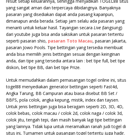
result setiap keluarannya, sehingga menjadikan TOGEL88 situs
yang sangat aman dan terpercaya dibidangnya. Banyaknya
pasaran yang disediakan dapat anda pasang kapanpun,
dimanapun anda berada. Setiap jam selalu ada pasaran yang
menanti untuk keluar hasil. Tayangan secara
Live
(langsung)
dari youtube juga bisa anda saksikan untuk pasaran tertentu
seperti pasaran shio,
pasaran Toto Macau
, pasaran Jakarta,
pasaran Jowo Pools. Tipe bettingan yang tersedia membuat
anda bisa memilih jenis bettingan sesuai dengan keinginan
anda, dan tipe yang tersedia antara lain : bet tipe full, bet tipe
diskon, bet tipe BB, dan bet tipe Prize.
Untuk memudahkan dalam pemasangan togel online ini, situs
togel88 menyediakan generator bettingan seperti Fast4d,
Angka Tarung, BB Campuran atau biasa disebut BB Set /
BBFS, pola colok, angka kepung, mistik, index dan taysen.
Untuk jenis bettingan juga bisa beragam seperti 2D, 3D, 4D,
colok bebas, colok macau / colok 2d, colok naga / colok 3d,
colok jitu, tengah tepi, dan masih banyak lagi tipe bettingan
yang lainnya. Tidak lupa untuk meramalkan ranah judi togel di
situs ini, Turnamen untuk pasangan togel tertentu juga hadir.