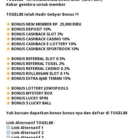
Kabar gembira untuk member
TOGEL88 telah Hadir Gebyar Bonus !!!
BONUS NEW MEMBER RP. 25,000 RIBU
BONUS DEPOSIT 10%
BONUS CASHBACK SLOT 3%
BONUS CASHBACK CASINO 10%
BONUS CASHBACK E-LOTTERY 10%
BONUS CASHBACK SPORTBOOK 10%
BONUS REFERRAL SLOT 0.5%
BONUS REFERRAL TOGEL 2%
BONUS REFERRAL CASINO 0.2%
BONUS ROLLINGAN SLOT 0.1%
BONUS EXTRA AJAK TEMAN 15%
BONUS LOTTERY JOWOPOOLS
BONUS MYSTERY BOX
BONUS LUCKY SPIN
BONUS 5 LUCKY BALL
Yuk buruan dapatkan bonus bonus nya dan daftar di TOGEL88
Link Alternatif TOGEL88 :
Link Alternatif
1
Link Alternatif
2
Link Alternatif 3