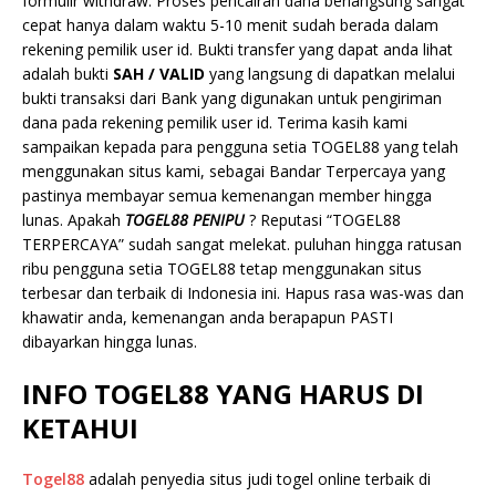
formulir withdraw. Proses pencairan dana berlangsung sangat
cepat hanya dalam waktu 5-10 menit sudah berada dalam
rekening pemilik user id. Bukti transfer yang dapat anda lihat
adalah bukti
SAH / VALID
yang langsung di dapatkan melalui
bukti transaksi dari Bank yang digunakan untuk pengiriman
dana pada rekening pemilik user id. Terima kasih kami
sampaikan kepada para pengguna setia TOGEL88 yang telah
menggunakan situs kami, sebagai Bandar Terpercaya yang
pastinya membayar semua kemenangan member hingga
lunas. Apakah
TOGEL88 PENIPU
? Reputasi “TOGEL88
TERPERCAYA” sudah sangat melekat. puluhan hingga ratusan
ribu pengguna setia TOGEL88 tetap menggunakan situs
terbesar dan terbaik di Indonesia ini. Hapus rasa was-was dan
khawatir anda, kemenangan anda berapapun PASTI
dibayarkan hingga lunas.
INFO TOGEL88 YANG HARUS DI
KETAHUI
Togel88
adalah penyedia situs judi togel online terbaik di