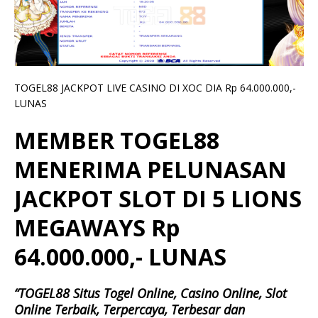
TOGEL88 JACKPOT LIVE CASINO DI XOC DIA Rp 64.000.000,-
LUNAS
MEMBER TOGEL88
MENERIMA PELUNASAN
JACKPOT SLOT DI 5 LIONS
MEGAWAYS Rp
64.000.000,- LUNAS
“TOGEL88 Situs Togel Online, Casino Online, Slot
Online Terbaik, Terpercaya, Terbesar dan