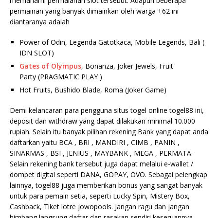
memahami permaianan slot tersebut. Adapun beberapa
permainan yang banyak dimainkan oleh warga +62 ini
diantaranya adalah
Power of Odin, Legenda Gatotkaca, Mobile Legends, Bali (
IDN SLOT)
Gates of Olympus
, Bonanza, Joker Jewels, Fruit
Party (PRAGMATIC PLAY )
Hot Fruits, Bushido Blade, Roma (Joker Game)
Demi kelancaran para pengguna situs togel online togel88 ini,
deposit dan withdraw yang dapat dilakukan minimal 10.000
rupiah. Selain itu banyak pilihan rekening Bank yang dapat anda
daftarkan yaitu BCA , BRI , MANDIRI , CIMB , PANIN ,
SINARMAS , BSI , JENIUS , MAYBANK , MEGA , PERMATA.
Selain rekening bank tersebut juga dapat melalui e-wallet /
dompet digital seperti DANA, GOPAY, OVO. Sebagai pelengkap
lainnya, togel88 juga memberikan bonus yang sangat banyak
untuk para pemain setia, seperti Lucky Spin, Mistery Box,
Cashback, Tiket lotre jowopools. Jangan ragu dan jangan
bimbang langsung daftar dan rasakan sendiri keseruannya.