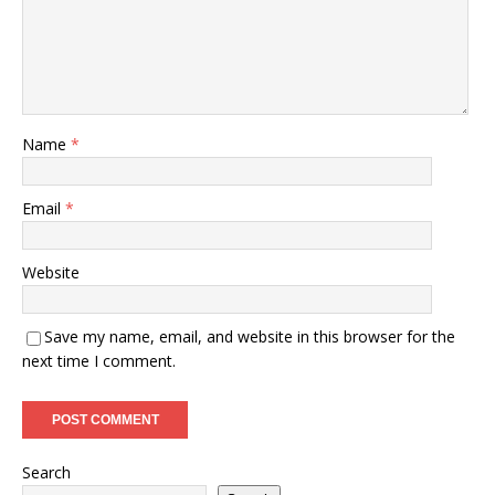
Name
*
Email
*
Website
Save my name, email, and website in this browser for the
next time I comment.
Search