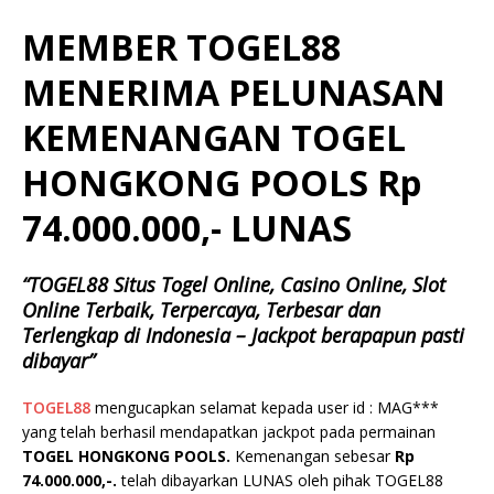
MEMBER TOGEL88
MENERIMA PELUNASAN
KEMENANGAN TOGEL
HONGKONG POOLS Rp
74.000.000,- LUNAS
“TOGEL88 Situs Togel Online, Casino Online, Slot
Online Terbaik, Terpercaya, Terbesar dan
Terlengkap di Indonesia – Jackpot berapapun pasti
dibayar”
TOGEL88
mengucapkan selamat kepada user id : MAG***
yang telah berhasil mendapatkan jackpot pada permainan
TOGEL HONGKONG POOLS.
Kemenangan sebesar
Rp
74.000.000
,-.
telah dibayarkan LUNAS oleh pihak TOGEL88