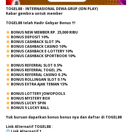
TOGEL88 - INTERNASIONAL DEWA GRUP (IDN PLAY)
Kabar gembira untuk member
TOGEL88 telah Hadir Gebyar Bonus !!!
BONUS NEW MEMBER RP. 25,000 RIBU
BONUS DEPOSIT 10%
BONUS CASHBACK SLOT 3%
BONUS CASHBACK CASINO 10%
BONUS CASHBACK E-LOTTERY 10%
BONUS CASHBACK SPORTBOOK 10%
BONUS REFERRAL SLOT 0.5%
BONUS REFERRAL TOGEL 2%
BONUS REFERRAL CASINO 0.2%
BONUS ROLLINGAN SLOT 0.1%
BONUS EXTRA AJAK TEMAN 15%
BONUS LOTTERY JOWOPOOLS
BONUS MYSTERY BOX
BONUS LUCKY SPIN
BONUS 5 LUCKY BALL
Yuk buruan dapatkan bonus bonus nya dan daftar di TOGEL88
Link Alternatif TOGEL88 :
Link Alternatif
1