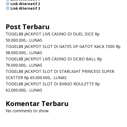
Link Alternatif
2
Link Alternatif 3
Post Terbaru
TOGEL88 JACKPOT LIVE CASINO DI DUEL DICE Rp
50.000.000,- LUNAS
TOGEL88 JACKPOT SLOT DI GATES OF GATOT KACA 1000 Rp
98.000.000,- LUNAS
TOGEL88 JACKPOT LIVE CASINO DI SICBO BALL Rp
76.000.000,- LUNAS
TOGEL88 JACKPOT SLOT DI STARLIGHT PRINCESS SUPER
SCATTER Rp 65.000.000,- LUNAS
TOGEL88 JACKPOT SLOT DI BINGO ROULETTE Rp
62.000.000,- LUNAS
Komentar Terbaru
No comments to show.