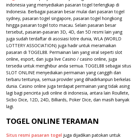
indonesia yang menyediakan pasaran togel terlengkap di
Indonesia. Berbagai pasaran besar mulai dari pasaran togel
sydney, pasaran togel singapore, pasaran togel hongkong
hingga pasaran togel toto macau. Selain pasaran besar
tersebut, pasaran-pasaran 3D, 4D, dan 5D resmi lain yang
juga sudah terdaftar di asosiasi lotre dunia, WLA (WORLD
LOTTERY ASSOCIATION) juga hadir untuk meramaikan
pasaran di TOGEL88. Permainan lain yang viral seperti slot
online, esport, dan juga live Casino / casino online, juga
tersedia untuk menghibur anda semua. TOGEL88 sebagai situs
SLOT ONLINE menyediakan permainan yang canggih dan
terbaru tentunya, semua provider yang dihadirkanpun berkelas
dunia. Casino online juga terdapat permainan yang tidak asing
lagi bagi pencinta judi online di indonesia, antara lain Roullete,
Sicbo Dice, 12D, 24D, Billiards, Poker Dice, dan masih banyak
lagi.
TOGEL ONLINE TERAMAN
Situs resmi pasaran togel
juga dijadikan patokan untuk