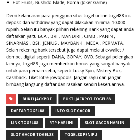
Hot Fruits, Bushido Blade, Roma (Joker Game)
Demi kelancaran para pengguna situs togel online togel88 ini,
deposit dan withdraw yang dapat dilakukan minimal 10.000
rupiah. Selain itu banyak pilihan rekening Bank yang dapat anda
daftarkan yaitu BCA , BRI , MANDIRI , CIMB , PANIN ,
SINARMAS , BSI , JENIUS , MAYBANK , MEGA , PERMATA.
Selain rekening bank tersebut juga dapat melalui e-wallet /
dompet digital seperti DANA, GOPAY, OVO. Sebagai pelengkap
lainnya, togel88 juga memberikan bonus yang sangat banyak
untuk para pemain setia, seperti Lucky Spin, Mistery Box,
Cashback, Tiket lotre jowopools. Jangan ragu dan jangan
bimbang langsung daftar dan rasakan sendiri keseruannya.
BUKTI JACKPOT
BUKTI JACKPOT TOGEL88
DAFTAR TOGEL88
INFO SLOT GACOR
LINK TOGEL88
RTP HARI INI
SLOT GACOR HARI INI
SLOT GACOR TOGEL88
TOGEL88 PENIPU