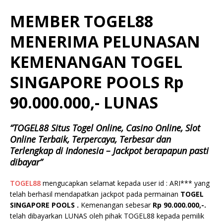
MEMBER TOGEL88
MENERIMA PELUNASAN
KEMENANGAN TOGEL
SINGAPORE POOLS Rp
90.000.000,- LUNAS
“TOGEL88 Situs Togel Online, Casino Online, Slot
Online Terbaik, Terpercaya, Terbesar dan
Terlengkap di Indonesia – Jackpot berapapun pasti
dibayar”
TOGEL88
mengucapkan selamat kepada user id : ARI*** yang
telah berhasil mendapatkan jackpot pada permainan
TOGEL
SINGAPORE POOLS
.
Kemenangan sebesar
Rp
90.000.000
,-.
telah dibayarkan LUNAS oleh pihak TOGEL88 kepada pemilik