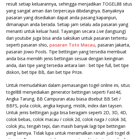
result setiap keluarannya, sehingga menjadikan TOGEL88 situs
yang sangat aman dan terpercaya dibidangnya. Banyaknya
pasaran yang disediakan dapat anda pasang kapanpun,
dimanapun anda berada. Setiap jam selalu ada pasaran yang
menanti untuk keluar hasil. Tayangan secara
Live
(langsung)
dari youtube juga bisa anda saksikan untuk pasaran tertentu
seperti pasaran shio,
pasaran Toto Macau
, pasaran Jakarta,
pasaran Jowo Pools. Tipe bettingan yang tersedia membuat
anda bisa memilih jenis bettingan sesuai dengan keinginan
anda, dan tipe yang tersedia antara lain : bet tipe full, bet tipe
diskon, bet tipe BB, dan bet tipe Prize.
Untuk memudahkan dalam pemasangan togel online ini, situs
togel88 menyediakan generator bettingan seperti Fast4d,
Angka Tarung, BB Campuran atau biasa disebut BB Set /
BBFS, pola colok, angka kepung, mistik, index dan taysen.
Untuk jenis bettingan juga bisa beragam seperti 2D, 3D, 4D,
colok bebas, colok macau / colok 2d, colok naga / colok 3d,
colok jitu, tengah tepi, dan masih banyak lagi tipe bettingan
yang lainnya. Tidak lupa untuk meramalkan ranah judi togel di