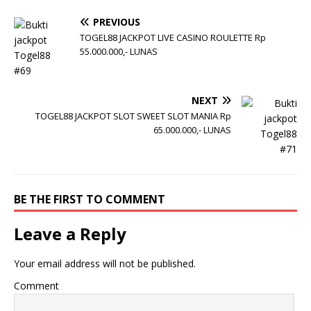
PREVIOUS
TOGEL88 JACKPOT LIVE CASINO ROULETTE Rp
55.000.000,- LUNAS
NEXT
TOGEL88 JACKPOT SLOT SWEET SLOT MANIA Rp
65.000.000,- LUNAS
BE THE FIRST TO COMMENT
Leave a Reply
Your email address will not be published.
Comment