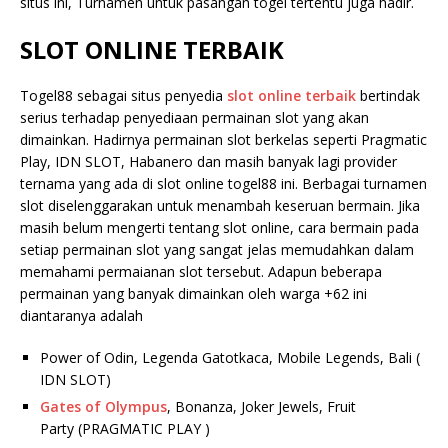
situs ini, Turnamen untuk pasangan togel tertentu juga hadir.
SLOT ONLINE TERBAIK
Togel88 sebagai situs penyedia
slot online terbaik
bertindak
serius terhadap penyediaan permainan slot yang akan
dimainkan. Hadirnya permainan slot berkelas seperti Pragmatic
Play, IDN SLOT, Habanero dan masih banyak lagi provider
ternama yang ada di slot online togel88 ini. Berbagai turnamen
slot diselenggarakan untuk menambah keseruan bermain. Jika
masih belum mengerti tentang slot online, cara bermain pada
setiap permainan slot yang sangat jelas memudahkan dalam
memahami permaianan slot tersebut. Adapun beberapa
permainan yang banyak dimainkan oleh warga +62 ini
diantaranya adalah
Power of Odin, Legenda Gatotkaca, Mobile Legends, Bali (
IDN SLOT)
Gates of Olympus
, Bonanza, Joker Jewels, Fruit
Party (PRAGMATIC PLAY )