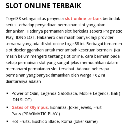
SLOT ONLINE TERBAIK
Togel88 sebagai situs penyedia
slot online terbaik
bertindak
serius terhadap penyediaan permainan slot yang akan
dimainkan. Hadirnya permainan slot berkelas seperti Pragmatic
Play, IDN SLOT, Habanero dan masih banyak lagi provider
ternama yang ada di slot online togel88 ini. Berbagai turnamen
slot diselenggarakan untuk menambah keseruan bermain. Jika
masih belum mengerti tentang slot online, cara bermain pada
setiap permainan slot yang sangat jelas memudahkan dalam
memahami permaianan slot tersebut. Adapun beberapa
permainan yang banyak dimainkan oleh warga +62 ini
diantaranya adalah
Power of Odin, Legenda Gatotkaca, Mobile Legends, Bali (
IDN SLOT)
Gates of Olympus
, Bonanza, Joker Jewels, Fruit
Party (PRAGMATIC PLAY )
Hot Fruits, Bushido Blade, Roma (Joker Game)