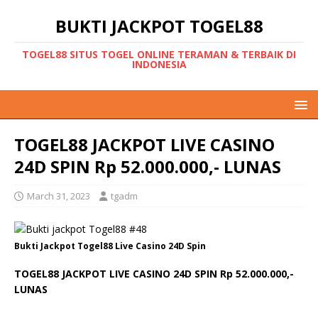
BUKTI JACKPOT TOGEL88
TOGEL88 SITUS TOGEL ONLINE TERAMAN & TERBAIK DI
INDONESIA
TOGEL88 JACKPOT LIVE CASINO
24D SPIN Rp 52.000.000,- LUNAS
March 31, 2023
tgadm
Bukti Jackpot Togel88 Live Casino 24D Spin
TOGEL88 JACKPOT LIVE CASINO 24D SPIN Rp 52.000.000,-
LUNAS