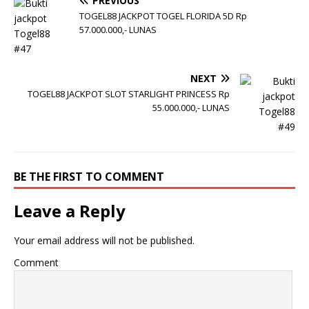
PREVIOUS
TOGEL88 JACKPOT TOGEL FLORIDA 5D Rp
57.000.000,- LUNAS
NEXT
TOGEL88 JACKPOT SLOT STARLIGHT PRINCESS Rp
55.000.000,- LUNAS
BE THE FIRST TO COMMENT
Leave a Reply
Your email address will not be published.
Comment