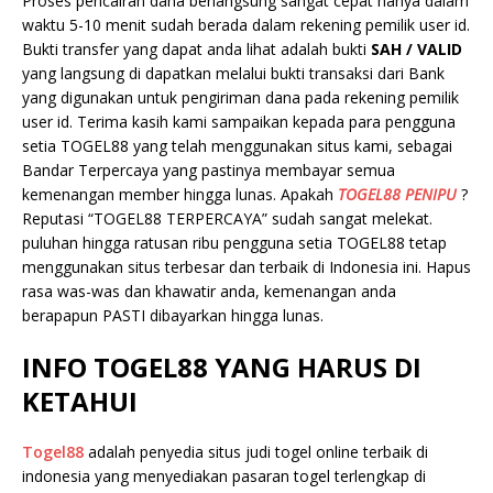
Proses pencairan dana berlangsung sangat cepat hanya dalam
waktu 5-10 menit sudah berada dalam rekening pemilik user id.
Bukti transfer yang dapat anda lihat adalah bukti
SAH / VALID
yang langsung di dapatkan melalui bukti transaksi dari Bank
yang digunakan untuk pengiriman dana pada rekening pemilik
user id. Terima kasih kami sampaikan kepada para pengguna
setia TOGEL88 yang telah menggunakan situs kami, sebagai
Bandar Terpercaya yang pastinya membayar semua
kemenangan member hingga lunas. Apakah
TOGEL88 PENIPU
?
Reputasi “TOGEL88 TERPERCAYA” sudah sangat melekat.
puluhan hingga ratusan ribu pengguna setia TOGEL88 tetap
menggunakan situs terbesar dan terbaik di Indonesia ini. Hapus
rasa was-was dan khawatir anda, kemenangan anda
berapapun PASTI dibayarkan hingga lunas.
INFO TOGEL88 YANG HARUS DI
KETAHUI
Togel88
adalah penyedia situs judi togel online terbaik di
indonesia yang menyediakan pasaran togel terlengkap di