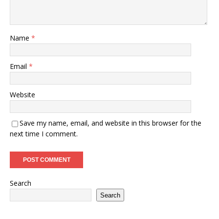
Name
*
Email
*
Website
Save my name, email, and website in this browser for the
next time I comment.
Search
Search