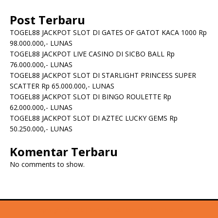
Post Terbaru
TOGEL88 JACKPOT SLOT DI GATES OF GATOT KACA 1000 Rp
98.000.000,- LUNAS
TOGEL88 JACKPOT LIVE CASINO DI SICBO BALL Rp
76.000.000,- LUNAS
TOGEL88 JACKPOT SLOT DI STARLIGHT PRINCESS SUPER
SCATTER Rp 65.000.000,- LUNAS
TOGEL88 JACKPOT SLOT DI BINGO ROULETTE Rp
62.000.000,- LUNAS
TOGEL88 JACKPOT SLOT DI AZTEC LUCKY GEMS Rp
50.250.000,- LUNAS
Komentar Terbaru
No comments to show.
Copyright © 2026 | WordPress Theme by
MH Themes