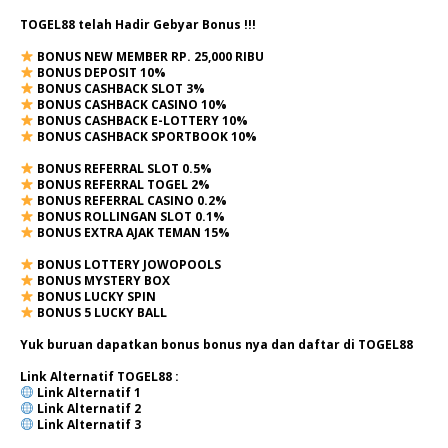
TOGEL88 telah Hadir Gebyar Bonus !!!
BONUS NEW MEMBER RP. 25,000 RIBU
BONUS DEPOSIT 10%
BONUS CASHBACK SLOT 3%
BONUS CASHBACK CASINO 10%
BONUS CASHBACK E-LOTTERY 10%
BONUS CASHBACK SPORTBOOK 10%
BONUS REFERRAL SLOT 0.5%
BONUS REFERRAL TOGEL 2%
BONUS REFERRAL CASINO 0.2%
BONUS ROLLINGAN SLOT 0.1%
BONUS EXTRA AJAK TEMAN 15%
BONUS LOTTERY JOWOPOOLS
BONUS MYSTERY BOX
BONUS LUCKY SPIN
BONUS 5 LUCKY BALL
Yuk buruan dapatkan bonus bonus nya dan daftar di TOGEL88
Link Alternatif TOGEL88 :
Link Alternatif
1
Link Alternatif
2
Link Alternatif 3