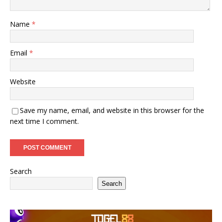
Name
*
Email
*
Website
Save my name, email, and website in this browser for the
next time I comment.
Search
Search