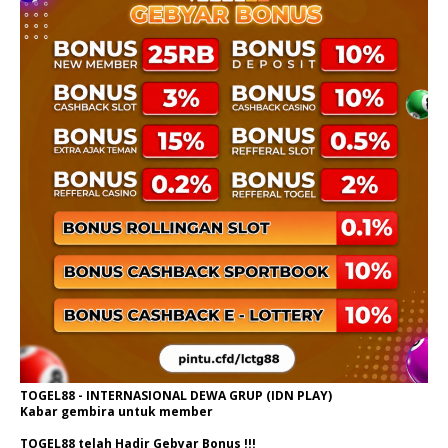
TOGEL88 - INTERNASIONAL DEWA GRUP (IDN PLAY)
Kabar gembira untuk member
TOGEL88 telah Hadir Gebyar Bonus !!!