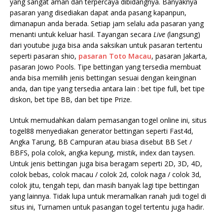
yang sangat aman dan terpercaya dibidangnya. Banyaknya
pasaran yang disediakan dapat anda pasang kapanpun,
dimanapun anda berada. Setiap jam selalu ada pasaran yang
menanti untuk keluar hasil. Tayangan secara
Live
(langsung)
dari youtube juga bisa anda saksikan untuk pasaran tertentu
seperti pasaran shio,
pasaran Toto Macau
, pasaran Jakarta,
pasaran Jowo Pools. Tipe bettingan yang tersedia membuat
anda bisa memilih jenis bettingan sesuai dengan keinginan
anda, dan tipe yang tersedia antara lain : bet tipe full, bet tipe
diskon, bet tipe BB, dan bet tipe Prize.
Untuk memudahkan dalam pemasangan togel online ini, situs
togel88 menyediakan generator bettingan seperti Fast4d,
Angka Tarung, BB Campuran atau biasa disebut BB Set /
BBFS, pola colok, angka kepung, mistik, index dan taysen.
Untuk jenis bettingan juga bisa beragam seperti 2D, 3D, 4D,
colok bebas, colok macau / colok 2d, colok naga / colok 3d,
colok jitu, tengah tepi, dan masih banyak lagi tipe bettingan
yang lainnya. Tidak lupa untuk meramalkan ranah judi togel di
situs ini, Turnamen untuk pasangan togel tertentu juga hadir.