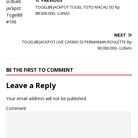
PREVIOUS
TOGEL88 JACKPOT TOGEL TOTO MACAU 5D Rp
88.000.000,- LUNAS
NEXT
TOGEL88 JACKPOT LIVE CASINO DI PERMAINAN ROULETTE Rp
90.000.000,- LUNAS
BE THE FIRST TO COMMENT
Leave a Reply
Your email address will not be published.
Comment