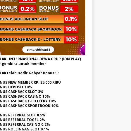
L88 - INTERNASIONAL DEWA GRUP (IDN PLAY)
r gembira untuk member
88 telah Hadir Gebyar Bonus !!!
NUS NEW MEMBER RP. 25,000 RIBU
NUS DEPOSIT 10%
NUS CASHBACK SLOT 3%
NUS CASHBACK CASINO 10%
NUS CASHBACK E-LOTTERY 10%
NUS CASHBACK SPORTBOOK 10%
NUS REFERRAL SLOT 0.5%
NUS REFERRAL TOGEL 2%
NUS REFERRAL CASINO 0.2%
NUS ROLLINGAN SLOT 0.1%