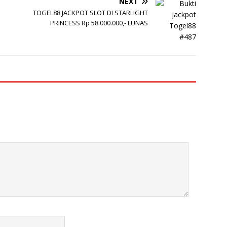
NEXT
TOGEL88 JACKPOT SLOT DI STARLIGHT
PRINCESS Rp 58.000.000,- LUNAS