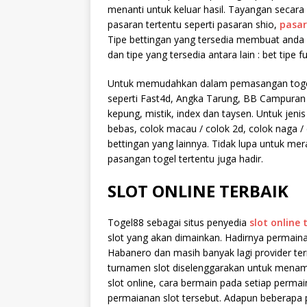
menanti untuk keluar hasil. Tayangan secara
pasaran tertentu seperti pasaran shio,
pasa
Tipe bettingan yang tersedia membuat anda b
dan tipe yang tersedia antara lain : bet tipe fu
Untuk memudahkan dalam pemasangan togel o
seperti Fast4d, Angka Tarung, BB Campuran 
kepung, mistik, index dan taysen. Untuk jeni
bebas, colok macau / colok 2d, colok naga / c
bettingan yang lainnya. Tidak lupa untuk mer
pasangan togel tertentu juga hadir.
SLOT ONLINE TERBAIK
Togel88 sebagai situs penyedia
slot online 
slot yang akan dimainkan. Hadirnya permaina
Habanero dan masih banyak lagi provider tern
turnamen slot diselenggarakan untuk menam
slot online, cara bermain pada setiap per
permaianan slot tersebut. Adapun beberapa 