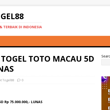
OGEL88
 TERBAIK DI INDONESIA
 TOGEL TOTO MACAU 5D
Sear
UNAS
ot Togel88
0
 Rp 75.000.000,- LUNAS