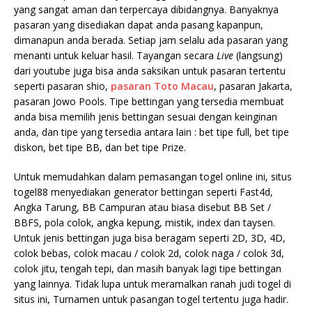
yang sangat aman dan terpercaya dibidangnya. Banyaknya
pasaran yang disediakan dapat anda pasang kapanpun,
dimanapun anda berada. Setiap jam selalu ada pasaran yang
menanti untuk keluar hasil. Tayangan secara
Live
(langsung)
dari youtube juga bisa anda saksikan untuk pasaran tertentu
seperti pasaran shio,
pasaran Toto Macau
, pasaran Jakarta,
pasaran Jowo Pools. Tipe bettingan yang tersedia membuat
anda bisa memilih jenis bettingan sesuai dengan keinginan
anda, dan tipe yang tersedia antara lain : bet tipe full, bet tipe
diskon, bet tipe BB, dan bet tipe Prize.
Untuk memudahkan dalam pemasangan togel online ini, situs
togel88 menyediakan generator bettingan seperti Fast4d,
Angka Tarung, BB Campuran atau biasa disebut BB Set /
BBFS, pola colok, angka kepung, mistik, index dan taysen.
Untuk jenis bettingan juga bisa beragam seperti 2D, 3D, 4D,
colok bebas, colok macau / colok 2d, colok naga / colok 3d,
colok jitu, tengah tepi, dan masih banyak lagi tipe bettingan
yang lainnya. Tidak lupa untuk meramalkan ranah judi togel di
situs ini, Turnamen untuk pasangan togel tertentu juga hadir.