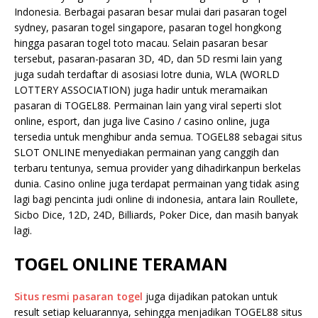
Indonesia. Berbagai pasaran besar mulai dari pasaran togel
sydney, pasaran togel singapore, pasaran togel hongkong
hingga pasaran togel toto macau. Selain pasaran besar
tersebut, pasaran-pasaran 3D, 4D, dan 5D resmi lain yang
juga sudah terdaftar di asosiasi lotre dunia, WLA (WORLD
LOTTERY ASSOCIATION) juga hadir untuk meramaikan
pasaran di TOGEL88. Permainan lain yang viral seperti slot
online, esport, dan juga live Casino / casino online, juga
tersedia untuk menghibur anda semua. TOGEL88 sebagai situs
SLOT ONLINE menyediakan permainan yang canggih dan
terbaru tentunya, semua provider yang dihadirkanpun berkelas
dunia. Casino online juga terdapat permainan yang tidak asing
lagi bagi pencinta judi online di indonesia, antara lain Roullete,
Sicbo Dice, 12D, 24D, Billiards, Poker Dice, dan masih banyak
lagi.
TOGEL ONLINE TERAMAN
Situs resmi pasaran togel
juga dijadikan patokan untuk
result setiap keluarannya, sehingga menjadikan TOGEL88 situs