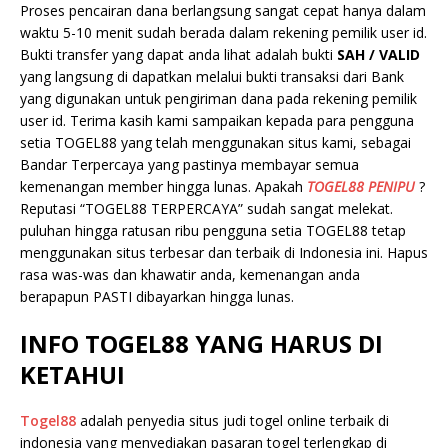
Proses pencairan dana berlangsung sangat cepat hanya dalam
waktu 5-10 menit sudah berada dalam rekening pemilik user id.
Bukti transfer yang dapat anda lihat adalah bukti
SAH / VALID
yang langsung di dapatkan melalui bukti transaksi dari Bank
yang digunakan untuk pengiriman dana pada rekening pemilik
user id. Terima kasih kami sampaikan kepada para pengguna
setia TOGEL88 yang telah menggunakan situs kami, sebagai
Bandar Terpercaya yang pastinya membayar semua
kemenangan member hingga lunas. Apakah
TOGEL88 PENIPU
?
Reputasi “TOGEL88 TERPERCAYA” sudah sangat melekat.
puluhan hingga ratusan ribu pengguna setia TOGEL88 tetap
menggunakan situs terbesar dan terbaik di Indonesia ini. Hapus
rasa was-was dan khawatir anda, kemenangan anda
berapapun PASTI dibayarkan hingga lunas.
INFO TOGEL88 YANG HARUS DI
KETAHUI
Togel88
adalah penyedia situs judi togel online terbaik di
indonesia yang menyediakan pasaran togel terlengkap di