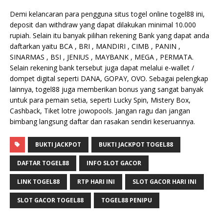
Demi kelancaran para pengguna situs togel online togel88 ini,
deposit dan withdraw yang dapat dilakukan minimal 10.000
rupiah. Selain itu banyak pilihan rekening Bank yang dapat anda
daftarkan yaitu BCA , BRI , MANDIRI , CIMB , PANIN ,
SINARMAS , BSI , JENIUS , MAYBANK , MEGA , PERMATA.
Selain rekening bank tersebut juga dapat melalui e-wallet /
dompet digital seperti DANA, GOPAY, OVO. Sebagai pelengkap
lainnya, togel88 juga memberikan bonus yang sangat banyak
untuk para pemain setia, seperti Lucky Spin, Mistery Box,
Cashback, Tiket lotre jowopools. Jangan ragu dan jangan
bimbang langsung daftar dan rasakan sendiri keseruannya.
BUKTI JACKPOT
BUKTI JACKPOT TOGEL88
DAFTAR TOGEL88
INFO SLOT GACOR
LINK TOGEL88
RTP HARI INI
SLOT GACOR HARI INI
SLOT GACOR TOGEL88
TOGEL88 PENIPU