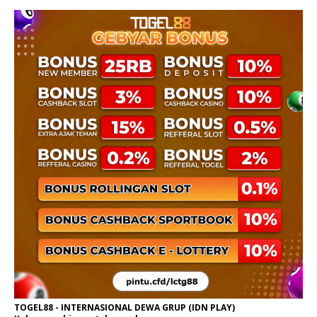
TOGEL88 - INTERNASIONAL DEWA GRUP (IDN PLAY)