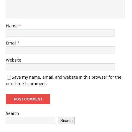
Name
*
Email
*
Website
Save my name, email, and website in this browser for the
next time I comment.
Search
Search