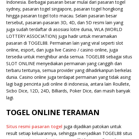
Indonesia. Berbagai pasaran besar mulai dari pasaran togel
sydney, pasaran togel singapore, pasaran togel hongkong
hingga pasaran togel toto macau. Selain pasaran besar
tersebut, pasaran-pasaran 3D, 4D, dan 5D resmi lain yang
juga sudah terdaftar di asosiasi lotre dunia, WLA (WORLD
LOTTERY ASSOCIATION) juga hadir untuk meramaikan
pasaran di TOGEL88. Permainan lain yang viral seperti slot
online, esport, dan juga live Casino / casino online, juga
tersedia untuk menghibur anda semua. TOGEL88 sebagai situs
SLOT ONLINE menyediakan permainan yang canggih dan
terbaru tentunya, semua provider yang dihadirkanpun berkelas
dunia. Casino online juga terdapat permainan yang tidak asing
lagi bagi pencinta judi online di indonesia, antara lain Roullete,
Sicbo Dice, 12D, 24D, Billiards, Poker Dice, dan masih banyak
lagi.
TOGEL ONLINE TERAMAN
Situs resmi pasaran togel
juga dijadikan patokan untuk
result setiap keluarannya, sehingga menjadikan TOGEL88 situs