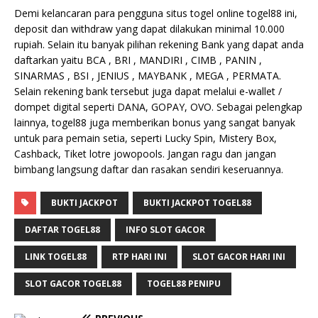
Demi kelancaran para pengguna situs togel online togel88 ini,
deposit dan withdraw yang dapat dilakukan minimal 10.000
rupiah. Selain itu banyak pilihan rekening Bank yang dapat anda
daftarkan yaitu BCA , BRI , MANDIRI , CIMB , PANIN ,
SINARMAS , BSI , JENIUS , MAYBANK , MEGA , PERMATA.
Selain rekening bank tersebut juga dapat melalui e-wallet /
dompet digital seperti DANA, GOPAY, OVO. Sebagai pelengkap
lainnya, togel88 juga memberikan bonus yang sangat banyak
untuk para pemain setia, seperti Lucky Spin, Mistery Box,
Cashback, Tiket lotre jowopools. Jangan ragu dan jangan
bimbang langsung daftar dan rasakan sendiri keseruannya.
BUKTI JACKPOT
BUKTI JACKPOT TOGEL88
DAFTAR TOGEL88
INFO SLOT GACOR
LINK TOGEL88
RTP HARI INI
SLOT GACOR HARI INI
SLOT GACOR TOGEL88
TOGEL88 PENIPU