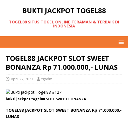
BUKTI JACKPOT TOGEL88
TOGEL88 SITUS TOGEL ONLINE TERAMAN & TERBAIK DI
INDONESIA
TOGEL88 JACKPOT SLOT SWEET
BONANZA Rp 71.000.000,- LUNAS
April 27, 2023
tgadm
bukti jackpot togel88 SLOT SWEET BONANZA
TOGEL88 JACKPOT SLOT SWEET BONANZA Rp 71.000.000,-
LUNAS