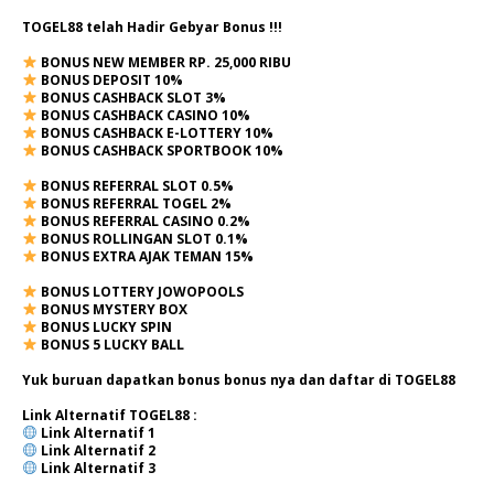
TOGEL88 telah Hadir Gebyar Bonus !!!
BONUS NEW MEMBER RP. 25,000 RIBU
BONUS DEPOSIT 10%
BONUS CASHBACK SLOT 3%
BONUS CASHBACK CASINO 10%
BONUS CASHBACK E-LOTTERY 10%
BONUS CASHBACK SPORTBOOK 10%
BONUS REFERRAL SLOT 0.5%
BONUS REFERRAL TOGEL 2%
BONUS REFERRAL CASINO 0.2%
BONUS ROLLINGAN SLOT 0.1%
BONUS EXTRA AJAK TEMAN 15%
BONUS LOTTERY JOWOPOOLS
BONUS MYSTERY BOX
BONUS LUCKY SPIN
BONUS 5 LUCKY BALL
Yuk buruan dapatkan bonus bonus nya dan daftar di TOGEL88
Link Alternatif TOGEL88 :
Link Alternatif
1
Link Alternatif
2
Link Alternatif 3