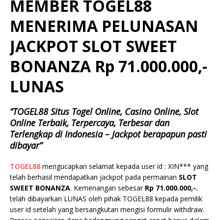
MEMBER TOGEL88
MENERIMA PELUNASAN
JACKPOT SLOT SWEET
BONANZA Rp 71.000.000,-
LUNAS
“TOGEL88 Situs Togel Online, Casino Online, Slot
Online Terbaik, Terpercaya, Terbesar dan
Terlengkap di Indonesia – Jackpot berapapun pasti
dibayar”
TOGEL88
mengucapkan selamat kepada user id : XIN*** yang
telah berhasil mendapatkan jackpot pada permainan
SLOT
SWEET BONANZA
. Kemenangan sebesar
Rp
71.000.000
,-.
telah dibayarkan LUNAS oleh pihak TOGEL88 kepada pemilik
user id setelah yang bersangkutan mengisi formulir withdraw.