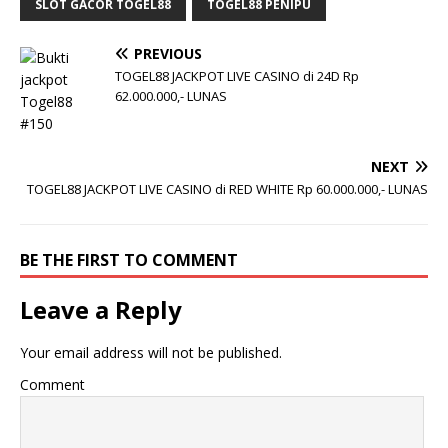
SLOT GACOR TOGEL88
TOGEL88 PENIPU
PREVIOUS
TOGEL88 JACKPOT LIVE CASINO di 24D Rp
62.000.000,- LUNAS
NEXT
TOGEL88 JACKPOT LIVE CASINO di RED WHITE Rp 60.000.000,- LUNAS
BE THE FIRST TO COMMENT
Leave a Reply
Your email address will not be published.
Comment