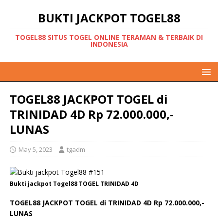
BUKTI JACKPOT TOGEL88
TOGEL88 SITUS TOGEL ONLINE TERAMAN & TERBAIK DI
INDONESIA
TOGEL88 JACKPOT TOGEL di
TRINIDAD 4D Rp 72.000.000,-
LUNAS
May 5, 2023
tgadm
Bukti jackpot Togel88 TOGEL TRINIDAD 4D
TOGEL88 JACKPOT TOGEL di TRINIDAD 4D Rp 72.000.000,-
LUNAS