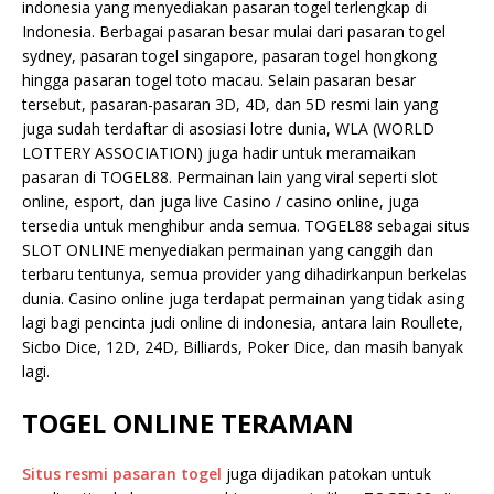
indonesia yang menyediakan pasaran togel terlengkap di
Indonesia. Berbagai pasaran besar mulai dari pasaran togel
sydney, pasaran togel singapore, pasaran togel hongkong
hingga pasaran togel toto macau. Selain pasaran besar
tersebut, pasaran-pasaran 3D, 4D, dan 5D resmi lain yang
juga sudah terdaftar di asosiasi lotre dunia, WLA (WORLD
LOTTERY ASSOCIATION) juga hadir untuk meramaikan
pasaran di TOGEL88. Permainan lain yang viral seperti slot
online, esport, dan juga live Casino / casino online, juga
tersedia untuk menghibur anda semua. TOGEL88 sebagai situs
SLOT ONLINE menyediakan permainan yang canggih dan
terbaru tentunya, semua provider yang dihadirkanpun berkelas
dunia. Casino online juga terdapat permainan yang tidak asing
lagi bagi pencinta judi online di indonesia, antara lain Roullete,
Sicbo Dice, 12D, 24D, Billiards, Poker Dice, dan masih banyak
lagi.
TOGEL ONLINE TERAMAN
Situs resmi pasaran togel
juga dijadikan patokan untuk