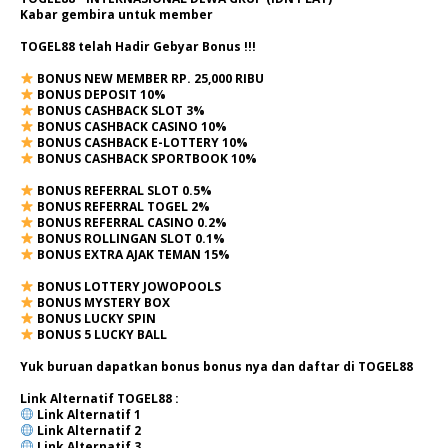
Kabar gembira untuk member
TOGEL88 telah Hadir Gebyar Bonus !!!
BONUS NEW MEMBER RP. 25,000 RIBU
BONUS DEPOSIT 10%
BONUS CASHBACK SLOT 3%
BONUS CASHBACK CASINO 10%
BONUS CASHBACK E-LOTTERY 10%
BONUS CASHBACK SPORTBOOK 10%
BONUS REFERRAL SLOT 0.5%
BONUS REFERRAL TOGEL 2%
BONUS REFERRAL CASINO 0.2%
BONUS ROLLINGAN SLOT 0.1%
BONUS EXTRA AJAK TEMAN 15%
BONUS LOTTERY JOWOPOOLS
BONUS MYSTERY BOX
BONUS LUCKY SPIN
BONUS 5 LUCKY BALL
Yuk buruan dapatkan bonus bonus nya dan daftar di TOGEL88
Link Alternatif TOGEL88 :
Link Alternatif
1
Link Alternatif
2
Link Alternatif 3