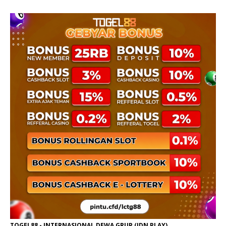
TOGEL88 - INTERNASIONAL DEWA GRUP (IDN PLAY)