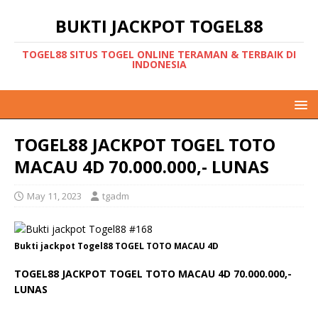
BUKTI JACKPOT TOGEL88
TOGEL88 SITUS TOGEL ONLINE TERAMAN & TERBAIK DI
INDONESIA
TOGEL88 JACKPOT TOGEL TOTO
MACAU 4D 70.000.000,- LUNAS
May 11, 2023
tgadm
Bukti jackpot Togel88 TOGEL TOTO MACAU 4D
TOGEL88 JACKPOT TOGEL TOTO MACAU 4D 70.000.000,-
LUNAS