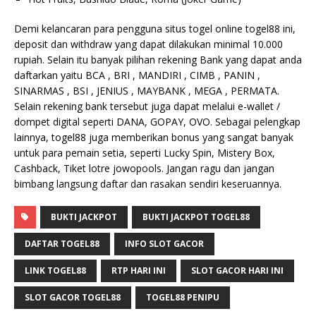
Demi kelancaran para pengguna situs togel online togel88 ini,
deposit dan withdraw yang dapat dilakukan minimal 10.000
rupiah. Selain itu banyak pilihan rekening Bank yang dapat anda
daftarkan yaitu BCA , BRI , MANDIRI , CIMB , PANIN ,
SINARMAS , BSI , JENIUS , MAYBANK , MEGA , PERMATA.
Selain rekening bank tersebut juga dapat melalui e-wallet /
dompet digital seperti DANA, GOPAY, OVO. Sebagai pelengkap
lainnya, togel88 juga memberikan bonus yang sangat banyak
untuk para pemain setia, seperti Lucky Spin, Mistery Box,
Cashback, Tiket lotre jowopools. Jangan ragu dan jangan
bimbang langsung daftar dan rasakan sendiri keseruannya.
BUKTI JACKPOT
BUKTI JACKPOT TOGEL88
DAFTAR TOGEL88
INFO SLOT GACOR
LINK TOGEL88
RTP HARI INI
SLOT GACOR HARI INI
SLOT GACOR TOGEL88
TOGEL88 PENIPU