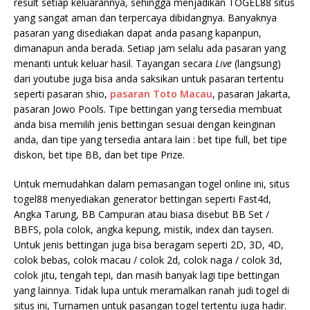
result setiap keluarannya, sehingga menjadikan TOGEL88 situs
yang sangat aman dan terpercaya dibidangnya. Banyaknya
pasaran yang disediakan dapat anda pasang kapanpun,
dimanapun anda berada. Setiap jam selalu ada pasaran yang
menanti untuk keluar hasil. Tayangan secara
Live
(langsung)
dari youtube juga bisa anda saksikan untuk pasaran tertentu
seperti pasaran shio,
pasaran Toto Macau
, pasaran Jakarta,
pasaran Jowo Pools. Tipe bettingan yang tersedia membuat
anda bisa memilih jenis bettingan sesuai dengan keinginan
anda, dan tipe yang tersedia antara lain : bet tipe full, bet tipe
diskon, bet tipe BB, dan bet tipe Prize.
Untuk memudahkan dalam pemasangan togel online ini, situs
togel88 menyediakan generator bettingan seperti Fast4d,
Angka Tarung, BB Campuran atau biasa disebut BB Set /
BBFS, pola colok, angka kepung, mistik, index dan taysen.
Untuk jenis bettingan juga bisa beragam seperti 2D, 3D, 4D,
colok bebas, colok macau / colok 2d, colok naga / colok 3d,
colok jitu, tengah tepi, dan masih banyak lagi tipe bettingan
yang lainnya. Tidak lupa untuk meramalkan ranah judi togel di
situs ini, Turnamen untuk pasangan togel tertentu juga hadir.