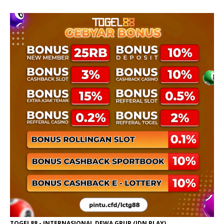
TOGEL88 - INTERNASIONAL DEWA GRUP (IDN PLAY)