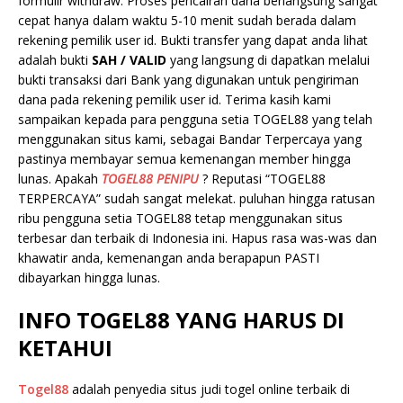
formulir withdraw. Proses pencairan dana berlangsung sangat
cepat hanya dalam waktu 5-10 menit sudah berada dalam
rekening pemilik user id. Bukti transfer yang dapat anda lihat
adalah bukti
SAH / VALID
yang langsung di dapatkan melalui
bukti transaksi dari Bank yang digunakan untuk pengiriman
dana pada rekening pemilik user id. Terima kasih kami
sampaikan kepada para pengguna setia TOGEL88 yang telah
menggunakan situs kami, sebagai Bandar Terpercaya yang
pastinya membayar semua kemenangan member hingga
lunas. Apakah
TOGEL88 PENIPU
? Reputasi “TOGEL88
TERPERCAYA” sudah sangat melekat. puluhan hingga ratusan
ribu pengguna setia TOGEL88 tetap menggunakan situs
terbesar dan terbaik di Indonesia ini. Hapus rasa was-was dan
khawatir anda, kemenangan anda berapapun PASTI
dibayarkan hingga lunas.
INFO TOGEL88 YANG HARUS DI
KETAHUI
Togel88
adalah penyedia situs judi togel online terbaik di