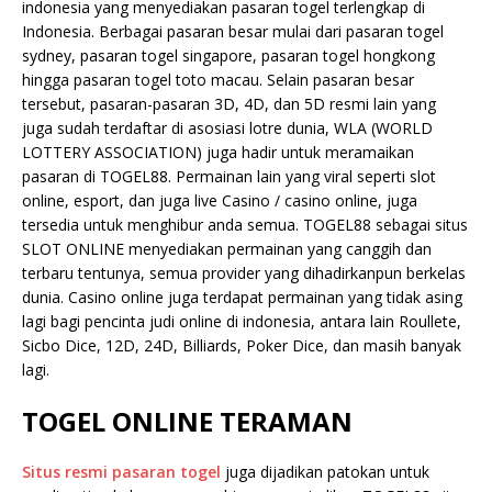
indonesia yang menyediakan pasaran togel terlengkap di
Indonesia. Berbagai pasaran besar mulai dari pasaran togel
sydney, pasaran togel singapore, pasaran togel hongkong
hingga pasaran togel toto macau. Selain pasaran besar
tersebut, pasaran-pasaran 3D, 4D, dan 5D resmi lain yang
juga sudah terdaftar di asosiasi lotre dunia, WLA (WORLD
LOTTERY ASSOCIATION) juga hadir untuk meramaikan
pasaran di TOGEL88. Permainan lain yang viral seperti slot
online, esport, dan juga live Casino / casino online, juga
tersedia untuk menghibur anda semua. TOGEL88 sebagai situs
SLOT ONLINE menyediakan permainan yang canggih dan
terbaru tentunya, semua provider yang dihadirkanpun berkelas
dunia. Casino online juga terdapat permainan yang tidak asing
lagi bagi pencinta judi online di indonesia, antara lain Roullete,
Sicbo Dice, 12D, 24D, Billiards, Poker Dice, dan masih banyak
lagi.
TOGEL ONLINE TERAMAN
Situs resmi pasaran togel
juga dijadikan patokan untuk