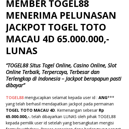
MEMBER TOGEL88
MENERIMA PELUNASAN
JACKPOT TOGEL TOTO
MACAU 4D 65.000.000,-
LUNAS
“TOGEL88 Situs Togel Online, Casino Online, Slot
Online Terbaik, Terpercaya, Terbesar dan
Terlengkap di Indonesia – Jackpot berapapun pasti
dibayar”
TOGEL88
mengucapkan selamat kepada user id :
ANG
***
yang telah berhasil mendapatkan jackpot pada permainan
TOGEL TOTO MACAU 4D
. Kemenangan sebesar
Rp
65.000.000
,-.
telah dibayarkan LUNAS oleh pihak TOGEL88
kepada pemilik user id setelah yang bersangkutan mengisi