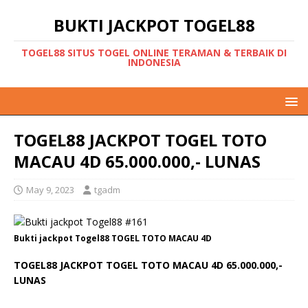
BUKTI JACKPOT TOGEL88
TOGEL88 SITUS TOGEL ONLINE TERAMAN & TERBAIK DI
INDONESIA
TOGEL88 JACKPOT TOGEL TOTO
MACAU 4D 65.000.000,- LUNAS
May 9, 2023
tgadm
Bukti jackpot Togel88 TOGEL TOTO MACAU 4D
TOGEL88 JACKPOT TOGEL TOTO MACAU 4D 65.000.000,-
LUNAS