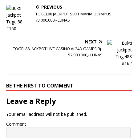
PREVIOUS
TOGEL88 JACKPOT SLOT MANIA OLYMPUS
73.000.000,- LUNAS
NEXT
TOGEL88 JACKPOT LIVE CASINO di 24D GAMES Rp
57.000.000,- LUNAS
BE THE FIRST TO COMMENT
Leave a Reply
Your email address will not be published.
Comment