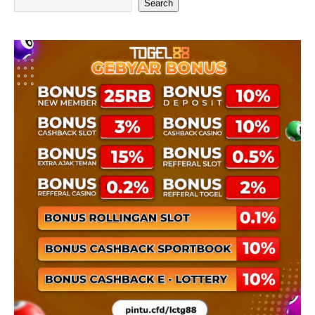
Search