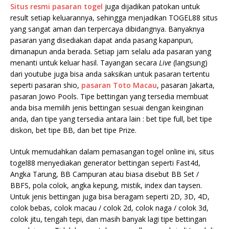
Situs resmi pasaran togel
juga dijadikan patokan untuk
result setiap keluarannya, sehingga menjadikan TOGEL88 situs
yang sangat aman dan terpercaya dibidangnya. Banyaknya
pasaran yang disediakan dapat anda pasang kapanpun,
dimanapun anda berada. Setiap jam selalu ada pasaran yang
menanti untuk keluar hasil. Tayangan secara
Live
(langsung)
dari youtube juga bisa anda saksikan untuk pasaran tertentu
seperti pasaran shio,
pasaran Toto Macau
, pasaran Jakarta,
pasaran Jowo Pools. Tipe bettingan yang tersedia membuat
anda bisa memilih jenis bettingan sesuai dengan keinginan
anda, dan tipe yang tersedia antara lain : bet tipe full, bet tipe
diskon, bet tipe BB, dan bet tipe Prize.
Untuk memudahkan dalam pemasangan togel online ini, situs
togel88 menyediakan generator bettingan seperti Fast4d,
Angka Tarung, BB Campuran atau biasa disebut BB Set /
BBFS, pola colok, angka kepung, mistik, index dan taysen.
Untuk jenis bettingan juga bisa beragam seperti 2D, 3D, 4D,
colok bebas, colok macau / colok 2d, colok naga / colok 3d,
colok jitu, tengah tepi, dan masih banyak lagi tipe bettingan