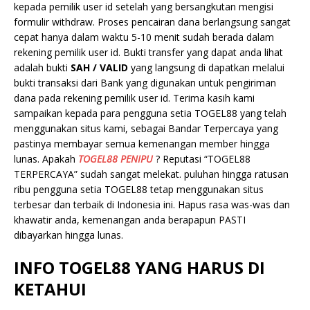
kepada pemilik user id setelah yang bersangkutan mengisi
formulir withdraw. Proses pencairan dana berlangsung sangat
cepat hanya dalam waktu 5-10 menit sudah berada dalam
rekening pemilik user id. Bukti transfer yang dapat anda lihat
adalah bukti
SAH / VALID
yang langsung di dapatkan melalui
bukti transaksi dari Bank yang digunakan untuk pengiriman
dana pada rekening pemilik user id. Terima kasih kami
sampaikan kepada para pengguna setia TOGEL88 yang telah
menggunakan situs kami, sebagai Bandar Terpercaya yang
pastinya membayar semua kemenangan member hingga
lunas. Apakah
TOGEL88 PENIPU
? Reputasi “TOGEL88
TERPERCAYA” sudah sangat melekat. puluhan hingga ratusan
ribu pengguna setia TOGEL88 tetap menggunakan situs
terbesar dan terbaik di Indonesia ini. Hapus rasa was-was dan
khawatir anda, kemenangan anda berapapun PASTI
dibayarkan hingga lunas.
INFO TOGEL88 YANG HARUS DI
KETAHUI