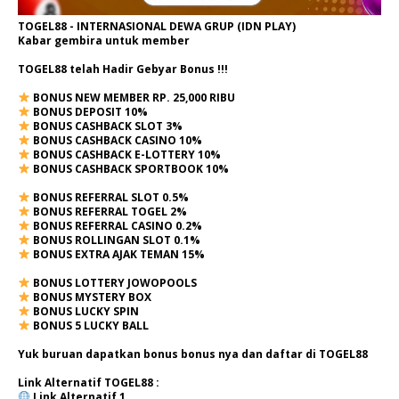
TOGEL88 - INTERNASIONAL DEWA GRUP (IDN PLAY)
Kabar gembira untuk member
TOGEL88 telah Hadir Gebyar Bonus !!!
BONUS NEW MEMBER RP. 25,000 RIBU
BONUS DEPOSIT 10%
BONUS CASHBACK SLOT 3%
BONUS CASHBACK CASINO 10%
BONUS CASHBACK E-LOTTERY 10%
BONUS CASHBACK SPORTBOOK 10%
BONUS REFERRAL SLOT 0.5%
BONUS REFERRAL TOGEL 2%
BONUS REFERRAL CASINO 0.2%
BONUS ROLLINGAN SLOT 0.1%
BONUS EXTRA AJAK TEMAN 15%
BONUS LOTTERY JOWOPOOLS
BONUS MYSTERY BOX
BONUS LUCKY SPIN
BONUS 5 LUCKY BALL
Yuk buruan dapatkan bonus bonus nya dan daftar di TOGEL88
Link Alternatif TOGEL88 :
Link Alternatif
1