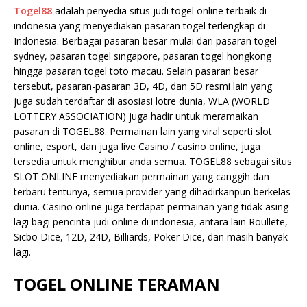
Togel88
adalah penyedia situs judi togel online terbaik di
indonesia yang menyediakan pasaran togel terlengkap di
Indonesia. Berbagai pasaran besar mulai dari pasaran togel
sydney, pasaran togel singapore, pasaran togel hongkong
hingga pasaran togel toto macau. Selain pasaran besar
tersebut, pasaran-pasaran 3D, 4D, dan 5D resmi lain yang
juga sudah terdaftar di asosiasi lotre dunia, WLA (WORLD
LOTTERY ASSOCIATION) juga hadir untuk meramaikan
pasaran di TOGEL88. Permainan lain yang viral seperti slot
online, esport, dan juga live Casino / casino online, juga
tersedia untuk menghibur anda semua. TOGEL88 sebagai situs
SLOT ONLINE menyediakan permainan yang canggih dan
terbaru tentunya, semua provider yang dihadirkanpun berkelas
dunia. Casino online juga terdapat permainan yang tidak asing
lagi bagi pencinta judi online di indonesia, antara lain Roullete,
Sicbo Dice, 12D, 24D, Billiards, Poker Dice, dan masih banyak
lagi.
TOGEL ONLINE TERAMAN