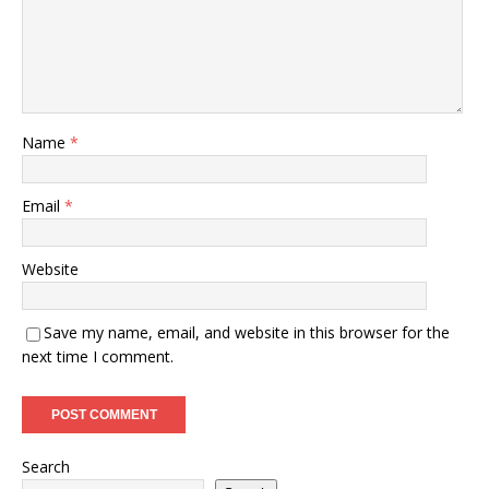
Name
*
Email
*
Website
Save my name, email, and website in this browser for the
next time I comment.
Search