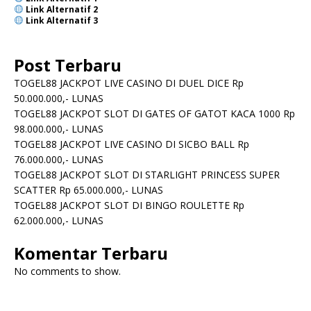
Link Alternatif
2
Link Alternatif 3
Post Terbaru
TOGEL88 JACKPOT LIVE CASINO DI DUEL DICE Rp
50.000.000,- LUNAS
TOGEL88 JACKPOT SLOT DI GATES OF GATOT KACA 1000 Rp
98.000.000,- LUNAS
TOGEL88 JACKPOT LIVE CASINO DI SICBO BALL Rp
76.000.000,- LUNAS
TOGEL88 JACKPOT SLOT DI STARLIGHT PRINCESS SUPER
SCATTER Rp 65.000.000,- LUNAS
TOGEL88 JACKPOT SLOT DI BINGO ROULETTE Rp
62.000.000,- LUNAS
Komentar Terbaru
No comments to show.