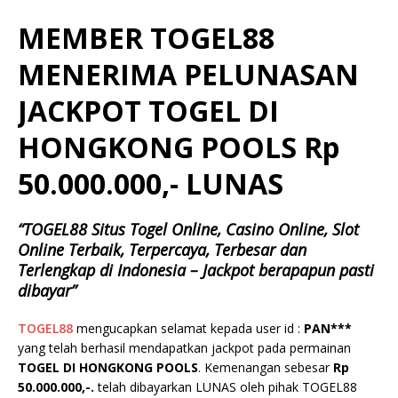
MEMBER TOGEL88
MENERIMA PELUNASAN
JACKPOT TOGEL DI
HONGKONG POOLS Rp
50.000.000,- LUNAS
“TOGEL88 Situs Togel Online, Casino Online, Slot
Online Terbaik, Terpercaya, Terbesar dan
Terlengkap di Indonesia – Jackpot berapapun pasti
dibayar”
TOGEL88
mengucapkan selamat kepada user id :
PAN***
yang telah berhasil mendapatkan jackpot pada permainan
TOGEL DI HONGKONG POOLS
. Kemenangan sebesar
Rp
50.000.000
,-.
telah dibayarkan LUNAS oleh pihak TOGEL88