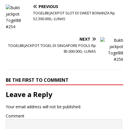
PREVIOUS
TOGEL88 JACKPOT SLOT DI SWEET BONANZA Rp
52.300.000,- LUNAS
NEXT
TOGEL88 JACKPOT TOGEL DI SINGAPORE POOLS Rp
85.000.000,- LUNAS
BE THE FIRST TO COMMENT
Leave a Reply
Your email address will not be published.
Comment