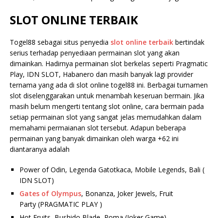
SLOT ONLINE TERBAIK
Togel88 sebagai situs penyedia
slot online terbaik
bertindak
serius terhadap penyediaan permainan slot yang akan
dimainkan. Hadirnya permainan slot berkelas seperti Pragmatic
Play, IDN SLOT, Habanero dan masih banyak lagi provider
ternama yang ada di slot online togel88 ini. Berbagai turnamen
slot diselenggarakan untuk menambah keseruan bermain. Jika
masih belum mengerti tentang slot online, cara bermain pada
setiap permainan slot yang sangat jelas memudahkan dalam
memahami permaianan slot tersebut. Adapun beberapa
permainan yang banyak dimainkan oleh warga +62 ini
diantaranya adalah
Power of Odin, Legenda Gatotkaca, Mobile Legends, Bali (
IDN SLOT)
Gates of Olympus
, Bonanza, Joker Jewels, Fruit
Party (PRAGMATIC PLAY )
Hot Fruits, Bushido Blade, Roma (Joker Game)