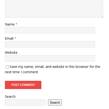
Name
*
Email
*
Website
Save my name, email, and website in this browser for the
next time I comment.
Search
Search