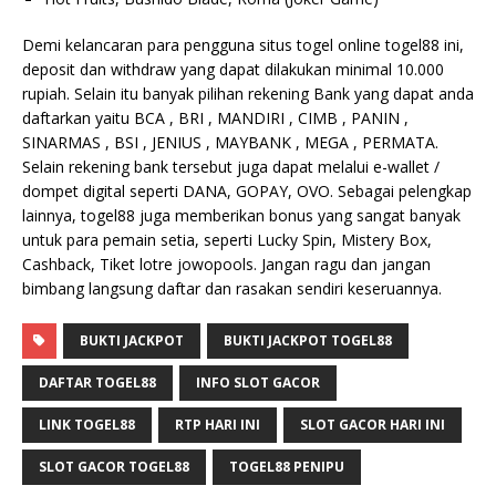
Demi kelancaran para pengguna situs togel online togel88 ini,
deposit dan withdraw yang dapat dilakukan minimal 10.000
rupiah. Selain itu banyak pilihan rekening Bank yang dapat anda
daftarkan yaitu BCA , BRI , MANDIRI , CIMB , PANIN ,
SINARMAS , BSI , JENIUS , MAYBANK , MEGA , PERMATA.
Selain rekening bank tersebut juga dapat melalui e-wallet /
dompet digital seperti DANA, GOPAY, OVO. Sebagai pelengkap
lainnya, togel88 juga memberikan bonus yang sangat banyak
untuk para pemain setia, seperti Lucky Spin, Mistery Box,
Cashback, Tiket lotre jowopools. Jangan ragu dan jangan
bimbang langsung daftar dan rasakan sendiri keseruannya.
BUKTI JACKPOT
BUKTI JACKPOT TOGEL88
DAFTAR TOGEL88
INFO SLOT GACOR
LINK TOGEL88
RTP HARI INI
SLOT GACOR HARI INI
SLOT GACOR TOGEL88
TOGEL88 PENIPU