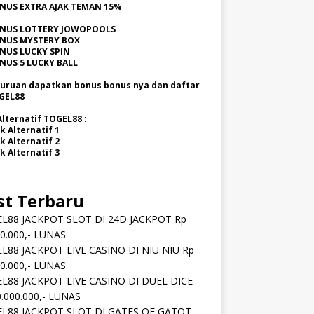
NUS EXTRA AJAK TEMAN 15%
NUS LOTTERY JOWOPOOLS
NUS MYSTERY BOX
NUS LUCKY SPIN
NUS 5 LUCKY BALL
uruan dapatkan bonus bonus nya dan daftar
GEL88
Alternatif TOGEL88 :
nk Alternatif
1
nk Alternatif
2
k Alternatif 3
st Terbaru
L88 JACKPOT SLOT DI 24D JACKPOT Rp
00.000,- LUNAS
L88 JACKPOT LIVE CASINO DI NIU NIU Rp
00.000,- LUNAS
L88 JACKPOT LIVE CASINO DI DUEL DICE
0.000.000,- LUNAS
L88 JACKPOT SLOT DI GATES OF GATOT