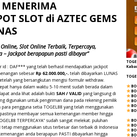
 MENERIMA
OT SLOT di AZTEC GEMS
UNAS
Online, Slot Online Terbaik, Terpercaya,
a – Jackpot berapapun pasti dibayar”
TOGE
id : DAF*** yang telah berhasil mendapatkan jackpot
Kaba
menangan sebesar
Rp
62.000.000
,-.
telah dibayarkan LUNAS
TOGEL
etelah yang bersangkutan mengisi formulir withdraw.
BO
cepat hanya dalam waktu 5-10 menit sudah berada dalam
BO
 dapat anda lihat adalah bukti
SAH / VALID
yang langsung di
BO
yang digunakan untuk pengiriman dana pada rekening pemilik
BO
BO
da para pengguna setia TOGEL88 yang telah menggunakan
BO
ng pastinya membayar semua kemenangan member hingga
TOGEL88 TERPERCAYA” sudah sangat melekat. puluhan
BO
BO
 tetap menggunakan situs terbesar dan terbaik di Indonesia
BO
, kemenangan anda berapapun PASTI dibayarkan hingga
BO