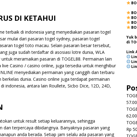
BO
BO
RUS DI KETAHUI
BO
BO
BO
line terbaik di indonesia yang menyediakan pasaran togel
Yuk b
sar mulai dari pasaran togel sydney, pasaran togel
di TO
saran togel toto macau. Selain pasaran besar tersebut,
ng juga sudah terdaftar di asosiasi lotre dunia, WLA
Link 
Li
untuk meramaikan pasaran di TOGEL88. Permainan lain
Li
ga live Casino / casino online, juga tersedia untuk menghibur
Lin
NLINE menyediakan permainan yang canggih dan terbaru
 berkelas dunia. Casino online juga terdapat permainan
Po
e di indonesia, antara lain Roullete, Sicbo Dice, 12D, 24D,
TOGE
57.0
N
TOGE
62.0
atokan untuk result setiap keluarannya, sehingga
TOGE
 dan terpercaya dibidangnya. Banyaknya pasaran yang
Rp 5
anapun anda berada. Setiap jam selalu ada pasaran yang
TOGE