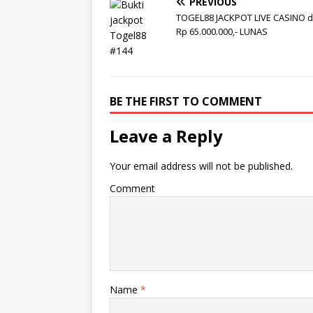
PREVIOUS
TOGEL88 JACKPOT LIVE CASINO d
Rp 65.000.000,- LUNAS
BE THE FIRST TO COMMENT
Leave a Reply
Your email address will not be published.
Comment
Name
*