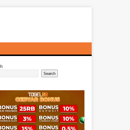
ch
Search