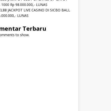
 1000 Rp 98.000.000,- LUNAS
L88 JACKPOT LIVE CASINO DI SICBO BALL
6.000.000,- LUNAS
mentar Terbaru
omments to show.