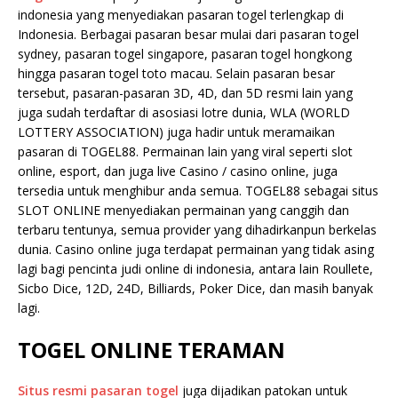
indonesia yang menyediakan pasaran togel terlengkap di
Indonesia. Berbagai pasaran besar mulai dari pasaran togel
sydney, pasaran togel singapore, pasaran togel hongkong
hingga pasaran togel toto macau. Selain pasaran besar
tersebut, pasaran-pasaran 3D, 4D, dan 5D resmi lain yang
juga sudah terdaftar di asosiasi lotre dunia, WLA (WORLD
LOTTERY ASSOCIATION) juga hadir untuk meramaikan
pasaran di TOGEL88. Permainan lain yang viral seperti slot
online, esport, dan juga live Casino / casino online, juga
tersedia untuk menghibur anda semua. TOGEL88 sebagai situs
SLOT ONLINE menyediakan permainan yang canggih dan
terbaru tentunya, semua provider yang dihadirkanpun berkelas
dunia. Casino online juga terdapat permainan yang tidak asing
lagi bagi pencinta judi online di indonesia, antara lain Roullete,
Sicbo Dice, 12D, 24D, Billiards, Poker Dice, dan masih banyak
lagi.
TOGEL ONLINE TERAMAN
Situs resmi pasaran togel
juga dijadikan patokan untuk