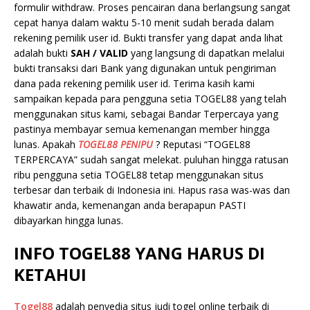
formulir withdraw. Proses pencairan dana berlangsung sangat
cepat hanya dalam waktu 5-10 menit sudah berada dalam
rekening pemilik user id. Bukti transfer yang dapat anda lihat
adalah bukti
SAH / VALID
yang langsung di dapatkan melalui
bukti transaksi dari Bank yang digunakan untuk pengiriman
dana pada rekening pemilik user id. Terima kasih kami
sampaikan kepada para pengguna setia TOGEL88 yang telah
menggunakan situs kami, sebagai Bandar Terpercaya yang
pastinya membayar semua kemenangan member hingga
lunas. Apakah
TOGEL88 PENIPU
? Reputasi “TOGEL88
TERPERCAYA” sudah sangat melekat. puluhan hingga ratusan
ribu pengguna setia TOGEL88 tetap menggunakan situs
terbesar dan terbaik di Indonesia ini. Hapus rasa was-was dan
khawatir anda, kemenangan anda berapapun PASTI
dibayarkan hingga lunas.
INFO TOGEL88 YANG HARUS DI
KETAHUI
Togel88
adalah penyedia situs judi togel online terbaik di