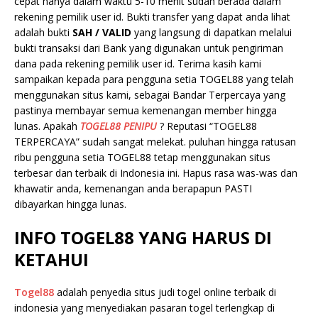
cepat hanya dalam waktu 5-10 menit sudah berada dalam
rekening pemilik user id. Bukti transfer yang dapat anda lihat
adalah bukti
SAH / VALID
yang langsung di dapatkan melalui
bukti transaksi dari Bank yang digunakan untuk pengiriman
dana pada rekening pemilik user id. Terima kasih kami
sampaikan kepada para pengguna setia TOGEL88 yang telah
menggunakan situs kami, sebagai Bandar Terpercaya yang
pastinya membayar semua kemenangan member hingga
lunas. Apakah
TOGEL88 PENIPU
? Reputasi “TOGEL88
TERPERCAYA” sudah sangat melekat. puluhan hingga ratusan
ribu pengguna setia TOGEL88 tetap menggunakan situs
terbesar dan terbaik di Indonesia ini. Hapus rasa was-was dan
khawatir anda, kemenangan anda berapapun PASTI
dibayarkan hingga lunas.
INFO TOGEL88 YANG HARUS DI
KETAHUI
Togel88
adalah penyedia situs judi togel online terbaik di
indonesia yang menyediakan pasaran togel terlengkap di