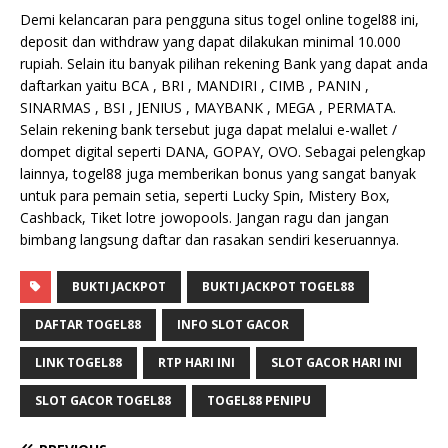
Demi kelancaran para pengguna situs togel online togel88 ini,
deposit dan withdraw yang dapat dilakukan minimal 10.000
rupiah. Selain itu banyak pilihan rekening Bank yang dapat anda
daftarkan yaitu BCA , BRI , MANDIRI , CIMB , PANIN ,
SINARMAS , BSI , JENIUS , MAYBANK , MEGA , PERMATA.
Selain rekening bank tersebut juga dapat melalui e-wallet /
dompet digital seperti DANA, GOPAY, OVO. Sebagai pelengkap
lainnya, togel88 juga memberikan bonus yang sangat banyak
untuk para pemain setia, seperti Lucky Spin, Mistery Box,
Cashback, Tiket lotre jowopools. Jangan ragu dan jangan
bimbang langsung daftar dan rasakan sendiri keseruannya.
BUKTI JACKPOT
BUKTI JACKPOT TOGEL88
DAFTAR TOGEL88
INFO SLOT GACOR
LINK TOGEL88
RTP HARI INI
SLOT GACOR HARI INI
SLOT GACOR TOGEL88
TOGEL88 PENIPU