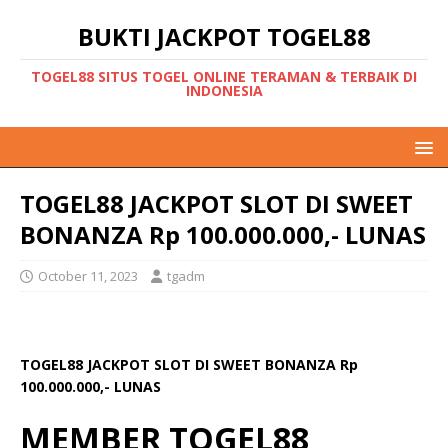
BUKTI JACKPOT TOGEL88
TOGEL88 SITUS TOGEL ONLINE TERAMAN & TERBAIK DI
INDONESIA
TOGEL88 JACKPOT SLOT DI SWEET
BONANZA Rp 100.000.000,- LUNAS
October 11, 2023
tgadm
TOGEL88 JACKPOT SLOT DI SWEET BONANZA Rp
100.000.000,- LUNAS
MEMBER TOGEL88