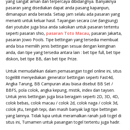
yang sangat aman dan terpercaya dibidangnya. Banyaknya
pasaran yang disediakan dapat anda pasang kapanpun,
dimanapun anda berada. Setiap jam selalu ada pasaran yang
menanti untuk keluar hasil. Tayangan secara
Live
(langsung)
dari youtube juga bisa anda saksikan untuk pasaran tertentu
seperti pasaran shio,
pasaran Toto Macau
, pasaran Jakarta,
pasaran Jowo Pools. Tipe bettingan yang tersedia membuat
anda bisa memilih jenis bettingan sesuai dengan keinginan
anda, dan tipe yang tersedia antara lain : bet tipe full, bet tipe
diskon, bet tipe BB, dan bet tipe Prize.
Untuk memudahkan dalam pemasangan togel online ini, situs
togel88 menyediakan generator bettingan seperti Fast4d,
Angka Tarung, BB Campuran atau biasa disebut BB Set /
BBFS, pola colok, angka kepung, mistik, index dan taysen.
Untuk jenis bettingan juga bisa beragam seperti 2D, 3D, 4D,
colok bebas, colok macau / colok 2d, colok naga / colok 3d,
colok jitu, tengah tepi, dan masih banyak lagi tipe bettingan
yang lainnya. Tidak lupa untuk meramalkan ranah judi togel di
situs ini, Turnamen untuk pasangan togel tertentu juga hadir.