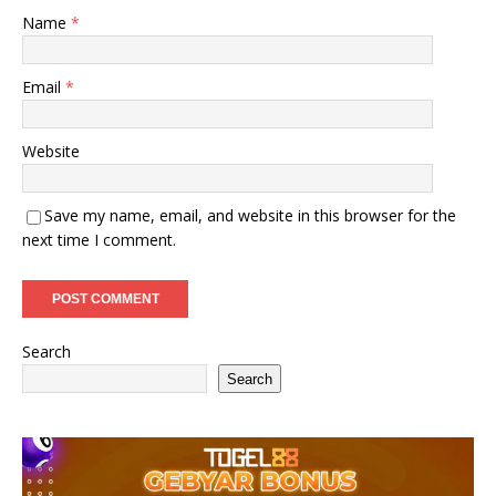
Name
*
Email
*
Website
Save my name, email, and website in this browser for the
next time I comment.
Search
Search