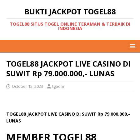
BUKTI JACKPOT TOGEL88
TOGEL88 SITUS TOGEL ONLINE TERAMAN & TERBAIK DI
INDONESIA
TOGEL88 JACKPOT LIVE CASINO DI
SUWIT Rp 79.000.000,- LUNAS
October 12, 2023
tgadm
TOGEL88 JACKPOT LIVE CASINO DI SUWIT Rp 79.000.000,-
LUNAS
MEMBER TOGEL88