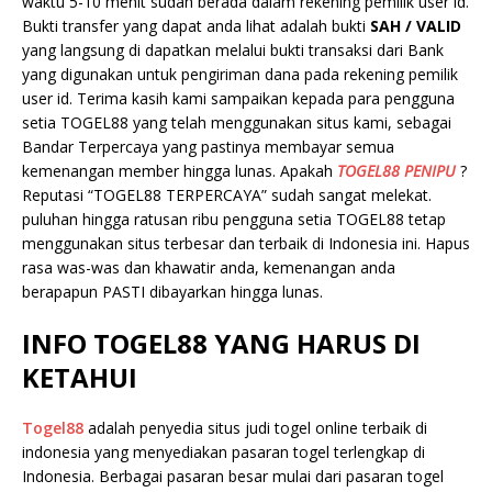
waktu 5-10 menit sudah berada dalam rekening pemilik user id.
Bukti transfer yang dapat anda lihat adalah bukti
SAH / VALID
yang langsung di dapatkan melalui bukti transaksi dari Bank
yang digunakan untuk pengiriman dana pada rekening pemilik
user id. Terima kasih kami sampaikan kepada para pengguna
setia TOGEL88 yang telah menggunakan situs kami, sebagai
Bandar Terpercaya yang pastinya membayar semua
kemenangan member hingga lunas. Apakah
TOGEL88 PENIPU
?
Reputasi “TOGEL88 TERPERCAYA” sudah sangat melekat.
puluhan hingga ratusan ribu pengguna setia TOGEL88 tetap
menggunakan situs terbesar dan terbaik di Indonesia ini. Hapus
rasa was-was dan khawatir anda, kemenangan anda
berapapun PASTI dibayarkan hingga lunas.
INFO TOGEL88 YANG HARUS DI
KETAHUI
Togel88
adalah penyedia situs judi togel online terbaik di
indonesia yang menyediakan pasaran togel terlengkap di
Indonesia. Berbagai pasaran besar mulai dari pasaran togel