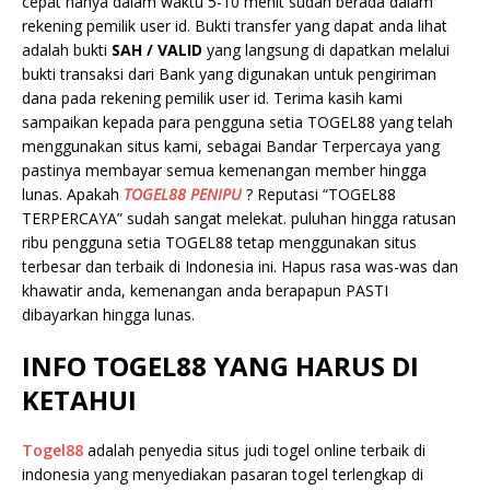
cepat hanya dalam waktu 5-10 menit sudah berada dalam
rekening pemilik user id. Bukti transfer yang dapat anda lihat
adalah bukti
SAH / VALID
yang langsung di dapatkan melalui
bukti transaksi dari Bank yang digunakan untuk pengiriman
dana pada rekening pemilik user id. Terima kasih kami
sampaikan kepada para pengguna setia TOGEL88 yang telah
menggunakan situs kami, sebagai Bandar Terpercaya yang
pastinya membayar semua kemenangan member hingga
lunas. Apakah
TOGEL88 PENIPU
? Reputasi “TOGEL88
TERPERCAYA” sudah sangat melekat. puluhan hingga ratusan
ribu pengguna setia TOGEL88 tetap menggunakan situs
terbesar dan terbaik di Indonesia ini. Hapus rasa was-was dan
khawatir anda, kemenangan anda berapapun PASTI
dibayarkan hingga lunas.
INFO TOGEL88 YANG HARUS DI
KETAHUI
Togel88
adalah penyedia situs judi togel online terbaik di
indonesia yang menyediakan pasaran togel terlengkap di