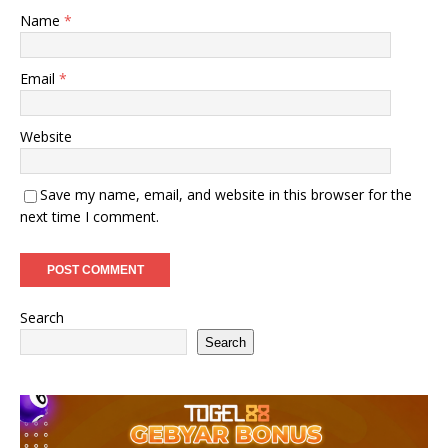
Name
*
Email
*
Website
Save my name, email, and website in this browser for the
next time I comment.
Search
Search