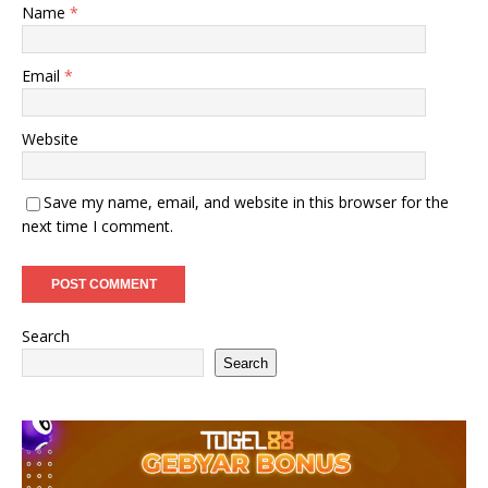
Name
*
Email
*
Website
Save my name, email, and website in this browser for the
next time I comment.
Search
Search