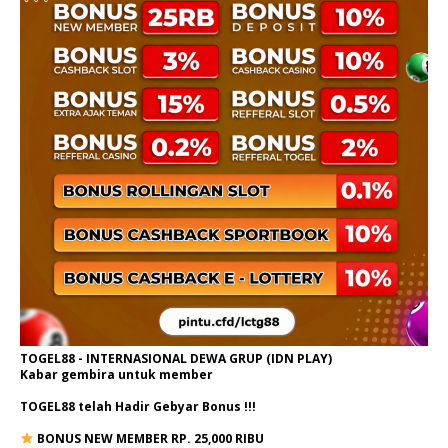
TOGEL88 - INTERNASIONAL DEWA GRUP (IDN PLAY)
Kabar gembira untuk member
TOGEL88 telah Hadir Gebyar Bonus !!!
BONUS NEW MEMBER RP. 25,000 RIBU