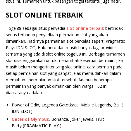
situs ini, Turnamen untuk pasangan togel tertentu juga hadir.
SLOT ONLINE TERBAIK
Togel88 sebagai situs penyedia
slot online terbaik
bertindak
serius terhadap penyediaan permainan slot yang akan
dimainkan. Hadirnya permainan slot berkelas seperti Pragmatic
Play, IDN SLOT, Habanero dan masih banyak lagi provider
ternama yang ada di slot online togel88 ini. Berbagai turnamen
slot diselenggarakan untuk menambah keseruan bermain. Jika
masih belum mengerti tentang slot online, cara bermain pada
setiap permainan slot yang sangat jelas memudahkan dalam
memahami permaianan slot tersebut. Adapun beberapa
permainan yang banyak dimainkan oleh warga +62 ini
diantaranya adalah
Power of Odin, Legenda Gatotkaca, Mobile Legends, Bali (
IDN SLOT)
Gates of Olympus
, Bonanza, Joker Jewels, Fruit
Party (PRAGMATIC PLAY )