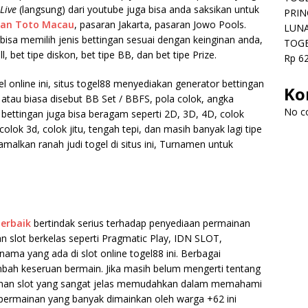
Live
(langsung) dari youtube juga bisa anda saksikan untuk
PRIN
ran Toto Macau
, pasaran Jakarta, pasaran Jowo Pools.
LUN
isa memilih jenis bettingan sesuai dengan keinginan anda,
TOGE
ll, bet tipe diskon, bet tipe BB, dan bet tipe Prize.
Rp 6
nline ini, situs togel88 menyediakan generator bettingan
Ko
atau biasa disebut BB Set / BBFS, pola colok, angka
No c
s bettingan juga bisa beragam seperti 2D, 3D, 4D, colok
olok 3d, colok jitu, tengah tepi, dan masih banyak lagi tipe
amalkan ranah judi togel di situs ini, Turnamen untuk
terbaik
bertindak serius terhadap penyediaan permainan
n slot berkelas seperti Pragmatic Play, IDN SLOT,
ama yang ada di slot online togel88 ini. Berbagai
bah keseruan bermain. Jika masih belum mengerti tentang
mainan slot yang sangat jelas memudahkan dalam memahami
permainan yang banyak dimainkan oleh warga +62 ini