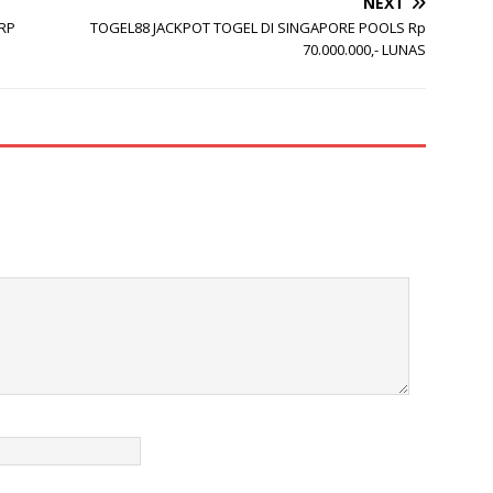
NEXT
RP
TOGEL88 JACKPOT TOGEL DI SINGAPORE POOLS Rp
70.000.000,- LUNAS