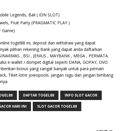
bile Legends, Bali ( IDN SLOT)
ewels, Fruit Party (PRAGMATIC PLAY )
er Game)
nline togel88 ini, deposit dan withdraw yang dapat
banyak pilihan rekening Bank yang dapat anda daftarkan
, SINARMAS , BSI , JENIUS , MAYBANK , MEGA , PERMATA.
lalui e-wallet / dompet digital seperti DANA, GOPAY, OVO.
emberikan bonus yang sangat banyak untuk para pemain
back, Tiket lotre jowopools. Jangan ragu dan jangan bimbang
nnya.
OGEL88
DAFTAR TOGEL88
INFO SLOT GACOR
GACOR HARI INI
SLOT GACOR TOGEL88