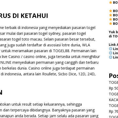
BO
BO
RUS DI KETAHUI
BO
BO
BO
line terbaik di indonesia yang menyediakan pasaran togel
Yuk b
sar mulai dari pasaran togel sydney, pasaran togel
di TO
saran togel toto macau. Selain pasaran besar tersebut,
ng juga sudah terdaftar di asosiasi lotre dunia, WLA
Link 
Li
untuk meramaikan pasaran di TOGEL88. Permainan lain
Li
ga live Casino / casino online, juga tersedia untuk menghibur
Lin
NLINE menyediakan permainan yang canggih dan terbaru
 berkelas dunia. Casino online juga terdapat permainan
Po
e di indonesia, antara lain Roullete, Sicbo Dice, 12D, 24D,
TOGE
Rp 5
N
TOGE
KACA
atokan untuk result setiap keluarannya, sehingga
TOGE
 dan terpercaya dibidangnya. Banyaknya pasaran yang
Rp 7
anapun anda berada. Setiap jam selalu ada pasaran yang
TOGE