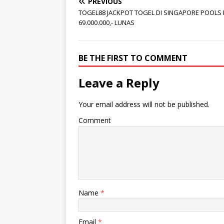
PREVIOUS
TOGEL88 JACKPOT TOGEL DI SINGAPORE POOLS 
69.000.000,- LUNAS
BE THE FIRST TO COMMENT
Leave a Reply
Your email address will not be published.
Comment
Name
*
Email
*