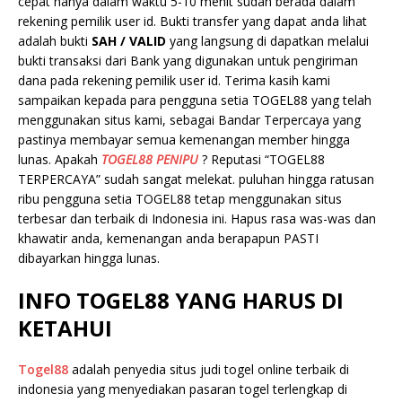
cepat hanya dalam waktu 5-10 menit sudah berada dalam
rekening pemilik user id. Bukti transfer yang dapat anda lihat
adalah bukti
SAH / VALID
yang langsung di dapatkan melalui
bukti transaksi dari Bank yang digunakan untuk pengiriman
dana pada rekening pemilik user id. Terima kasih kami
sampaikan kepada para pengguna setia TOGEL88 yang telah
menggunakan situs kami, sebagai Bandar Terpercaya yang
pastinya membayar semua kemenangan member hingga
lunas. Apakah
TOGEL88 PENIPU
? Reputasi “TOGEL88
TERPERCAYA” sudah sangat melekat. puluhan hingga ratusan
ribu pengguna setia TOGEL88 tetap menggunakan situs
terbesar dan terbaik di Indonesia ini. Hapus rasa was-was dan
khawatir anda, kemenangan anda berapapun PASTI
dibayarkan hingga lunas.
INFO TOGEL88 YANG HARUS DI
KETAHUI
Togel88
adalah penyedia situs judi togel online terbaik di
indonesia yang menyediakan pasaran togel terlengkap di