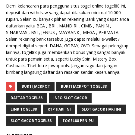
Demi kelancaran para pengguna situs togel online togel88 ini,
deposit dan withdraw yang dapat dilakukan minimal 10.000
rupiah. Selain itu banyak pilihan rekening Bank yang dapat anda
daftarkan yaitu BCA , BRI , MANDIRI , CIMB , PANIN ,
SINARMAS , BSI , JENIUS , MAYBANK , MEGA , PERMATA.
Selain rekening bank tersebut juga dapat melalui e-wallet /
dompet digital seperti DANA, GOPAY, OVO. Sebagai pelengkap
lainnya, togel88 juga memberikan bonus yang sangat banyak
untuk para pemain setia, seperti Lucky Spin, Mistery Box,
Cashback, Tiket lotre jowopools. Jangan ragu dan jangan
bimbang langsung daftar dan rasakan sendiri keseruannya.
BUKTI JACKPOT
BUKTI JACKPOT TOGEL88
DAFTAR TOGEL88
INFO SLOT GACOR
LINK TOGEL88
RTP HARI INI
SLOT GACOR HARI INI
SLOT GACOR TOGEL88
TOGEL88 PENIPU