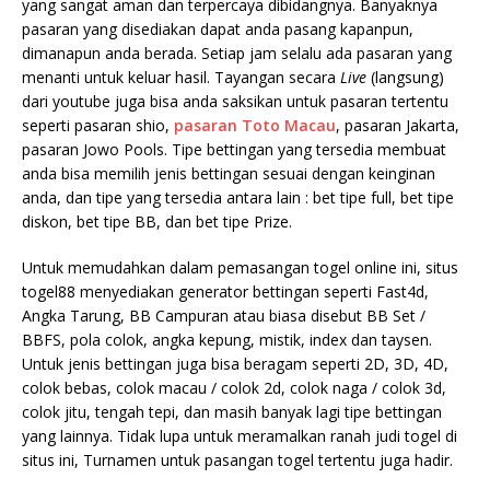
yang sangat aman dan terpercaya dibidangnya. Banyaknya
pasaran yang disediakan dapat anda pasang kapanpun,
dimanapun anda berada. Setiap jam selalu ada pasaran yang
menanti untuk keluar hasil. Tayangan secara
Live
(langsung)
dari youtube juga bisa anda saksikan untuk pasaran tertentu
seperti pasaran shio,
pasaran Toto Macau
, pasaran Jakarta,
pasaran Jowo Pools. Tipe bettingan yang tersedia membuat
anda bisa memilih jenis bettingan sesuai dengan keinginan
anda, dan tipe yang tersedia antara lain : bet tipe full, bet tipe
diskon, bet tipe BB, dan bet tipe Prize.
Untuk memudahkan dalam pemasangan togel online ini, situs
togel88 menyediakan generator bettingan seperti Fast4d,
Angka Tarung, BB Campuran atau biasa disebut BB Set /
BBFS, pola colok, angka kepung, mistik, index dan taysen.
Untuk jenis bettingan juga bisa beragam seperti 2D, 3D, 4D,
colok bebas, colok macau / colok 2d, colok naga / colok 3d,
colok jitu, tengah tepi, dan masih banyak lagi tipe bettingan
yang lainnya. Tidak lupa untuk meramalkan ranah judi togel di
situs ini, Turnamen untuk pasangan togel tertentu juga hadir.