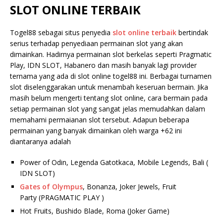
SLOT ONLINE TERBAIK
Togel88 sebagai situs penyedia
slot online terbaik
bertindak
serius terhadap penyediaan permainan slot yang akan
dimainkan. Hadirnya permainan slot berkelas seperti Pragmatic
Play, IDN SLOT, Habanero dan masih banyak lagi provider
ternama yang ada di slot online togel88 ini. Berbagai turnamen
slot diselenggarakan untuk menambah keseruan bermain. Jika
masih belum mengerti tentang slot online, cara bermain pada
setiap permainan slot yang sangat jelas memudahkan dalam
memahami permaianan slot tersebut. Adapun beberapa
permainan yang banyak dimainkan oleh warga +62 ini
diantaranya adalah
Power of Odin, Legenda Gatotkaca, Mobile Legends, Bali (
IDN SLOT)
Gates of Olympus
, Bonanza, Joker Jewels, Fruit
Party (PRAGMATIC PLAY )
Hot Fruits, Bushido Blade, Roma (Joker Game)