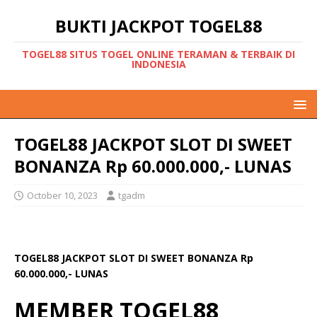
BUKTI JACKPOT TOGEL88
TOGEL88 SITUS TOGEL ONLINE TERAMAN & TERBAIK DI
INDONESIA
TOGEL88 JACKPOT SLOT DI SWEET
BONANZA Rp 60.000.000,- LUNAS
October 10, 2023
tgadm
TOGEL88 JACKPOT SLOT DI SWEET BONANZA Rp
60.000.000,- LUNAS
MEMBER TOGEL88