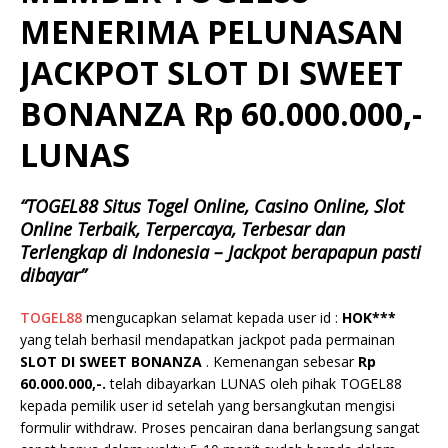
MENERIMA PELUNASAN
JACKPOT SLOT DI SWEET
BONANZA Rp 60.000.000,-
LUNAS
“TOGEL88 Situs Togel Online, Casino Online, Slot
Online Terbaik, Terpercaya, Terbesar dan
Terlengkap di Indonesia – Jackpot berapapun pasti
dibayar”
TOGEL88
mengucapkan selamat kepada user id :
HOK***
yang telah berhasil mendapatkan jackpot pada permainan
SLOT DI SWEET BONANZA
. Kemenangan sebesar
Rp
60.000.000
,-.
telah dibayarkan LUNAS oleh pihak TOGEL88
kepada pemilik user id setelah yang bersangkutan mengisi
formulir withdraw. Proses pencairan dana berlangsung sangat