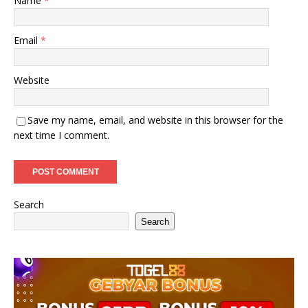
Name
*
Email
*
Website
Save my name, email, and website in this browser for the
next time I comment.
Search
Search