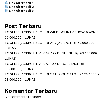
Link Alternatif
1
Link Alternatif
2
Link Alternatif 3
Post Terbaru
TOGEL88 JACKPOT SLOT DI WILD BOUNTY SHOWDOWN Rp
66.000.000,- LUNAS
TOGEL88 JACKPOT SLOT DI 24D JACKPOT Rp 57.000.000,-
LUNAS
TOGEL88 JACKPOT LIVE CASINO DI NIU NIU Rp 62.000.000,-
LUNAS
TOGEL88 JACKPOT LIVE CASINO DI DUEL DICE Rp
50.000.000,- LUNAS
TOGEL88 JACKPOT SLOT DI GATES OF GATOT KACA 1000 Rp
98.000.000,- LUNAS
Komentar Terbaru
No comments to show.