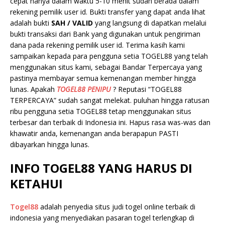
cepat hanya dalam waktu 5-10 menit sudah berada dalam
rekening pemilik user id. Bukti transfer yang dapat anda lihat
adalah bukti
SAH / VALID
yang langsung di dapatkan melalui
bukti transaksi dari Bank yang digunakan untuk pengiriman
dana pada rekening pemilik user id. Terima kasih kami
sampaikan kepada para pengguna setia TOGEL88 yang telah
menggunakan situs kami, sebagai Bandar Terpercaya yang
pastinya membayar semua kemenangan member hingga
lunas. Apakah
TOGEL88 PENIPU
? Reputasi “TOGEL88
TERPERCAYA” sudah sangat melekat. puluhan hingga ratusan
ribu pengguna setia TOGEL88 tetap menggunakan situs
terbesar dan terbaik di Indonesia ini. Hapus rasa was-was dan
khawatir anda, kemenangan anda berapapun PASTI
dibayarkan hingga lunas.
INFO TOGEL88 YANG HARUS DI
KETAHUI
Togel88
adalah penyedia situs judi togel online terbaik di
indonesia yang menyediakan pasaran togel terlengkap di