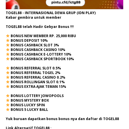
TOGEL88 - INTERNASIONAL DEWA GRUP (IDN PLAY)
Kabar gembira untuk member
TOGEL88 telah Hadir Gebyar Bonus !!!
BONUS NEW MEMBER RP. 25,000 RIBU
BONUS DEPOSIT 10%
BONUS CASHBACK SLOT 3%
BONUS CASHBACK CASINO 10%
BONUS CASHBACK E-LOTTERY 10%
BONUS CASHBACK SPORTBOOK 10%
BONUS REFERRAL SLOT 0.5%
BONUS REFERRAL TOGEL 2%
BONUS REFERRAL CASINO 0.2%
BONUS ROLLINGAN SLOT 0.1%
BONUS EXTRA AJAK TEMAN 15%
BONUS LOTTERY JOWOPOOLS
BONUS MYSTERY BOX
BONUS LUCKY SPIN
BONUS 5 LUCKY BALL
Yuk buruan dapatkan bonus bonus nya dan daftar di TOGEL88
Link Alternatif TOGEL88 :