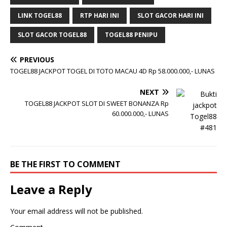
LINK TOGEL88
RTP HARI INI
SLOT GACOR HARI INI
SLOT GACOR TOGEL88
TOGEL88 PENIPU
PREVIOUS
TOGEL88 JACKPOT TOGEL DI TOTO MACAU 4D Rp 58.000.000,- LUNAS
NEXT
TOGEL88 JACKPOT SLOT DI SWEET BONANZA Rp
60.000.000,- LUNAS
BE THE FIRST TO COMMENT
Leave a Reply
Your email address will not be published.