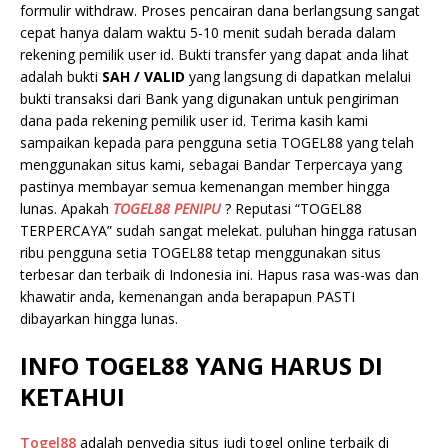
formulir withdraw. Proses pencairan dana berlangsung sangat
cepat hanya dalam waktu 5-10 menit sudah berada dalam
rekening pemilik user id. Bukti transfer yang dapat anda lihat
adalah bukti
SAH / VALID
yang langsung di dapatkan melalui
bukti transaksi dari Bank yang digunakan untuk pengiriman
dana pada rekening pemilik user id. Terima kasih kami
sampaikan kepada para pengguna setia TOGEL88 yang telah
menggunakan situs kami, sebagai Bandar Terpercaya yang
pastinya membayar semua kemenangan member hingga
lunas. Apakah
TOGEL88 PENIPU
? Reputasi “TOGEL88
TERPERCAYA” sudah sangat melekat. puluhan hingga ratusan
ribu pengguna setia TOGEL88 tetap menggunakan situs
terbesar dan terbaik di Indonesia ini. Hapus rasa was-was dan
khawatir anda, kemenangan anda berapapun PASTI
dibayarkan hingga lunas.
INFO TOGEL88 YANG HARUS DI
KETAHUI
Togel88
adalah penyedia situs judi togel online terbaik di