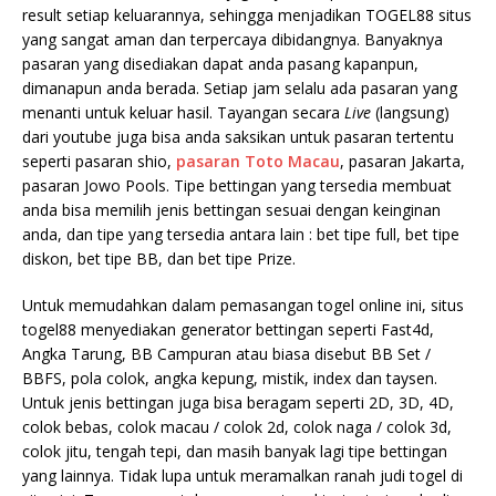
result setiap keluarannya, sehingga menjadikan TOGEL88 situs
yang sangat aman dan terpercaya dibidangnya. Banyaknya
pasaran yang disediakan dapat anda pasang kapanpun,
dimanapun anda berada. Setiap jam selalu ada pasaran yang
menanti untuk keluar hasil. Tayangan secara
Live
(langsung)
dari youtube juga bisa anda saksikan untuk pasaran tertentu
seperti pasaran shio,
pasaran Toto Macau
, pasaran Jakarta,
pasaran Jowo Pools. Tipe bettingan yang tersedia membuat
anda bisa memilih jenis bettingan sesuai dengan keinginan
anda, dan tipe yang tersedia antara lain : bet tipe full, bet tipe
diskon, bet tipe BB, dan bet tipe Prize.
Untuk memudahkan dalam pemasangan togel online ini, situs
togel88 menyediakan generator bettingan seperti Fast4d,
Angka Tarung, BB Campuran atau biasa disebut BB Set /
BBFS, pola colok, angka kepung, mistik, index dan taysen.
Untuk jenis bettingan juga bisa beragam seperti 2D, 3D, 4D,
colok bebas, colok macau / colok 2d, colok naga / colok 3d,
colok jitu, tengah tepi, dan masih banyak lagi tipe bettingan
yang lainnya. Tidak lupa untuk meramalkan ranah judi togel di