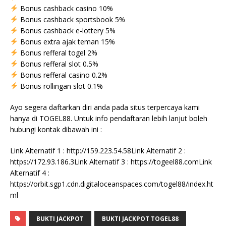
Bonus cashback casino 10%
Bonus cashback sportsbook 5%
Bonus cashback e-lottery 5%
Bonus extra ajak teman 15%
Bonus refferal togel 2%
Bonus refferal slot 0.5%
Bonus refferal casino 0.2%
Bonus rollingan slot 0.1%
Ayo segera daftarkan diri anda pada situs terpercaya kami
hanya di TOGEL88. Untuk info pendaftaran lebih lanjut boleh
hubungi kontak dibawah ini :
Link Alternatif 1 : http://159.223.54.58Link Alternatif 2 :
https://172.93.186.3Link Alternatif 3 : https://togeel88.comLink
Alternatif 4 :
https://orbit.sgp1.cdn.digitaloceanspaces.com/togel88/index.ht
ml
BUKTI JACKPOT
BUKTI JACKPOT TOGEL88