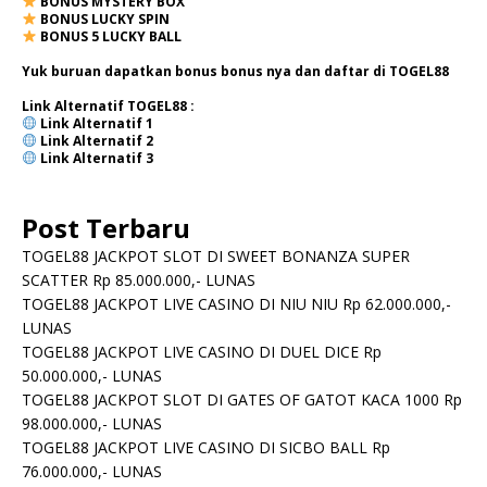
BONUS MYSTERY BOX
BONUS LUCKY SPIN
BONUS 5 LUCKY BALL
Yuk buruan dapatkan bonus bonus nya dan daftar di TOGEL88
Link Alternatif TOGEL88 :
Link Alternatif
1
Link Alternatif
2
Link Alternatif 3
Post Terbaru
TOGEL88 JACKPOT SLOT DI SWEET BONANZA SUPER
SCATTER Rp 85.000.000,- LUNAS
TOGEL88 JACKPOT LIVE CASINO DI NIU NIU Rp 62.000.000,-
LUNAS
TOGEL88 JACKPOT LIVE CASINO DI DUEL DICE Rp
50.000.000,- LUNAS
TOGEL88 JACKPOT SLOT DI GATES OF GATOT KACA 1000 Rp
98.000.000,- LUNAS
TOGEL88 JACKPOT LIVE CASINO DI SICBO BALL Rp
76.000.000,- LUNAS