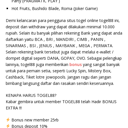
Party (PRAGMATIC PLAY )
Hot Fruits, Bushido Blade, Roma (Joker Game)
Demi kelancaran para pengguna situs togel online togel88 ini,
deposit dan withdraw yang dapat dilakukan minimal 10.000
rupiah. Selain itu banyak pilihan rekening Bank yang dapat anda
daftarkan yaitu BCA , BRI , MANDIRI , CIMB , PANIN ,
SINARMAS , BSI , JENIUS , MAYBANK , MEGA , PERMATA.
Selain rekening bank tersebut juga dapat melalui e-wallet /
dompet digital seperti DANA, GOPAY, OVO. Sebagai pelengkap
lainnya, togel88 juga memberikan
bonus
yang sangat banyak
untuk para pemain setia, seperti Lucky Spin, Mistery Box,
Cashback, Tiket lotre jowopools. Jangan ragu dan jangan
bimbang langsung daftar dan rasakan sendiri keseruannya.
KENAPA HARUS TOGEL88?
Kabar gembira untuk member TOGEL88 telah Hadir BONUS
EXTRA !!!
Bonus new member 25rb
Bonus deposit 10%