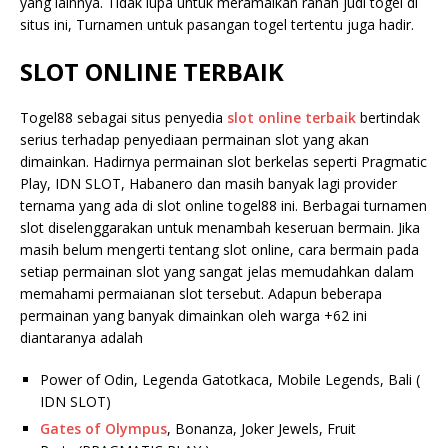
yang lainnya. Tidak lupa untuk meramalkan ranah judi togel di
situs ini, Turnamen untuk pasangan togel tertentu juga hadir.
SLOT ONLINE TERBAIK
Togel88 sebagai situs penyedia
slot online terbaik
bertindak
serius terhadap penyediaan permainan slot yang akan
dimainkan. Hadirnya permainan slot berkelas seperti Pragmatic
Play, IDN SLOT, Habanero dan masih banyak lagi provider
ternama yang ada di slot online togel88 ini. Berbagai turnamen
slot diselenggarakan untuk menambah keseruan bermain. Jika
masih belum mengerti tentang slot online, cara bermain pada
setiap permainan slot yang sangat jelas memudahkan dalam
memahami permaianan slot tersebut. Adapun beberapa
permainan yang banyak dimainkan oleh warga +62 ini
diantaranya adalah
Power of Odin, Legenda Gatotkaca, Mobile Legends, Bali (
IDN SLOT)
Gates of Olympus
, Bonanza, Joker Jewels, Fruit