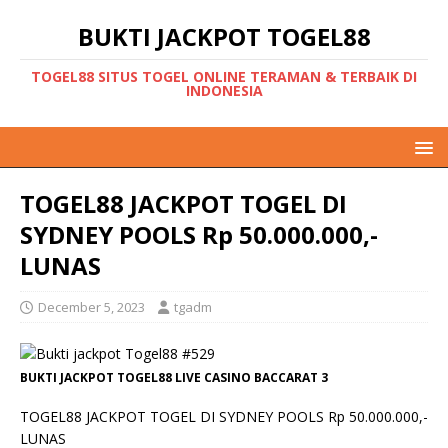
BUKTI JACKPOT TOGEL88
TOGEL88 SITUS TOGEL ONLINE TERAMAN & TERBAIK DI
INDONESIA
TOGEL88 JACKPOT TOGEL DI
SYDNEY POOLS Rp 50.000.000,-
LUNAS
December 5, 2023
tgadm
BUKTI JACKPOT TOGEL88 LIVE CASINO BACCARAT 3
TOGEL88 JACKPOT TOGEL DI SYDNEY POOLS Rp 50.000.000,-
LUNAS