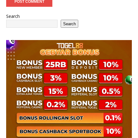
Search
Search