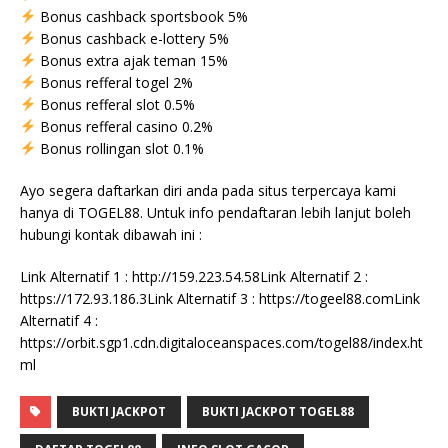
Bonus cashback sportsbook 5%
Bonus cashback e-lottery 5%
Bonus extra ajak teman 15%
Bonus refferal togel 2%
Bonus refferal slot 0.5%
Bonus refferal casino 0.2%
Bonus rollingan slot 0.1%
Ayo segera daftarkan diri anda pada situs terpercaya kami
hanya di TOGEL88. Untuk info pendaftaran lebih lanjut boleh
hubungi kontak dibawah ini :
Link Alternatif 1 : http://159.223.54.58Link Alternatif 2 :
https://172.93.186.3Link Alternatif 3 : https://togeel88.comLink
Alternatif 4 :
https://orbit.sgp1.cdn.digitaloceanspaces.com/togel88/index.ht
ml
BUKTI JACKPOT
BUKTI JACKPOT TOGEL88