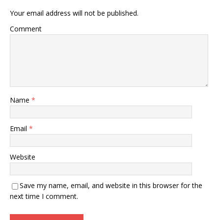
Your email address will not be published.
Comment
Name
*
Email
*
Website
Save my name, email, and website in this browser for the
next time I comment.