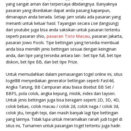
yang sangat aman dan terpercaya dibidangnya. Banyaknya
pasaran yang disediakan dapat anda pasang kapanpun,
dimanapun anda berada. Setiap jam selalu ada pasaran yang
menanti untuk keluar hasil. Tayangan secara
Live
(langsung)
dari youtube juga bisa anda saksikan untuk pasaran tertentu
seperti pasaran shio,
pasaran Toto Macau
, pasaran Jakarta,
pasaran Jowo Pools. Tipe bettingan yang tersedia membuat
anda bisa memilih jenis bettingan sesuai dengan keinginan
anda, dan tipe yang tersedia antara lain : bet tipe full, bet tipe
diskon, bet tipe BB, dan bet tipe Prize.
Untuk memudahkan dalam pemasangan togel online ini, situs
togel88 menyediakan generator bettingan seperti Fast4d,
Angka Tarung, BB Campuran atau biasa disebut BB Set /
BBFS, pola colok, angka kepung, mistik, index dan taysen.
Untuk jenis bettingan juga bisa beragam seperti 2D, 3D, 4D,
colok bebas, colok macau / colok 2d, colok naga / colok 3d,
colok jitu, tengah tepi, dan masih banyak lagi tipe bettingan
yang lainnya. Tidak lupa untuk meramalkan ranah judi togel di
situs ini, Turnamen untuk pasangan togel tertentu juga hadir.