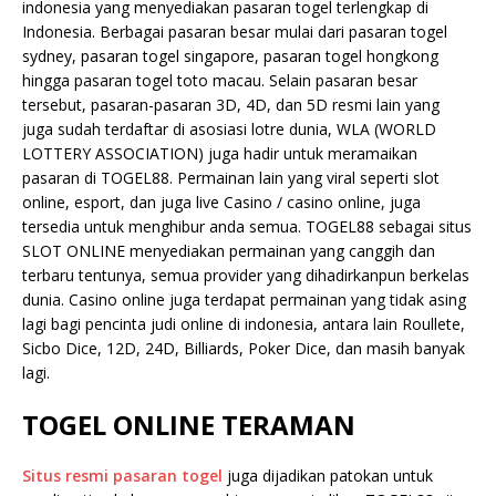
indonesia yang menyediakan pasaran togel terlengkap di
Indonesia. Berbagai pasaran besar mulai dari pasaran togel
sydney, pasaran togel singapore, pasaran togel hongkong
hingga pasaran togel toto macau. Selain pasaran besar
tersebut, pasaran-pasaran 3D, 4D, dan 5D resmi lain yang
juga sudah terdaftar di asosiasi lotre dunia, WLA (WORLD
LOTTERY ASSOCIATION) juga hadir untuk meramaikan
pasaran di TOGEL88. Permainan lain yang viral seperti slot
online, esport, dan juga live Casino / casino online, juga
tersedia untuk menghibur anda semua. TOGEL88 sebagai situs
SLOT ONLINE menyediakan permainan yang canggih dan
terbaru tentunya, semua provider yang dihadirkanpun berkelas
dunia. Casino online juga terdapat permainan yang tidak asing
lagi bagi pencinta judi online di indonesia, antara lain Roullete,
Sicbo Dice, 12D, 24D, Billiards, Poker Dice, dan masih banyak
lagi.
TOGEL ONLINE TERAMAN
Situs resmi pasaran togel
juga dijadikan patokan untuk