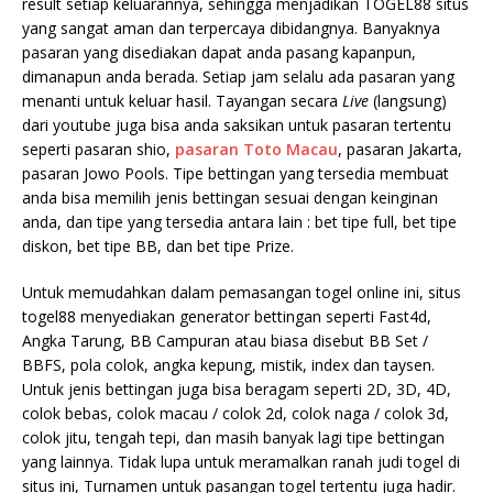
result setiap keluarannya, sehingga menjadikan TOGEL88 situs
yang sangat aman dan terpercaya dibidangnya. Banyaknya
pasaran yang disediakan dapat anda pasang kapanpun,
dimanapun anda berada. Setiap jam selalu ada pasaran yang
menanti untuk keluar hasil. Tayangan secara
Live
(langsung)
dari youtube juga bisa anda saksikan untuk pasaran tertentu
seperti pasaran shio,
pasaran Toto Macau
, pasaran Jakarta,
pasaran Jowo Pools. Tipe bettingan yang tersedia membuat
anda bisa memilih jenis bettingan sesuai dengan keinginan
anda, dan tipe yang tersedia antara lain : bet tipe full, bet tipe
diskon, bet tipe BB, dan bet tipe Prize.
Untuk memudahkan dalam pemasangan togel online ini, situs
togel88 menyediakan generator bettingan seperti Fast4d,
Angka Tarung, BB Campuran atau biasa disebut BB Set /
BBFS, pola colok, angka kepung, mistik, index dan taysen.
Untuk jenis bettingan juga bisa beragam seperti 2D, 3D, 4D,
colok bebas, colok macau / colok 2d, colok naga / colok 3d,
colok jitu, tengah tepi, dan masih banyak lagi tipe bettingan
yang lainnya. Tidak lupa untuk meramalkan ranah judi togel di
situs ini, Turnamen untuk pasangan togel tertentu juga hadir.