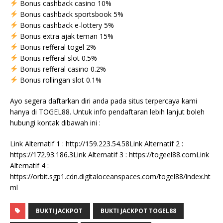
Bonus cashback casino 10%
Bonus cashback sportsbook 5%
Bonus cashback e-lottery 5%
Bonus extra ajak teman 15%
Bonus refferal togel 2%
Bonus refferal slot 0.5%
Bonus refferal casino 0.2%
Bonus rollingan slot 0.1%
Ayo segera daftarkan diri anda pada situs terpercaya kami
hanya di TOGEL88. Untuk info pendaftaran lebih lanjut boleh
hubungi kontak dibawah ini :
Link Alternatif 1 : http://159.223.54.58Link Alternatif 2 :
https://172.93.186.3Link Alternatif 3 : https://togeel88.comLink
Alternatif 4 :
https://orbit.sgp1.cdn.digitaloceanspaces.com/togel88/index.ht
ml
BUKTI JACKPOT
BUKTI JACKPOT TOGEL88