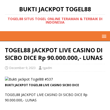
BUKTI JACKPOT TOGEL88
TOGEL88 SITUS TOGEL ONLINE TERAMAN & TERBAIK DI
INDONESIA
TOGEL88 JACKPOT LIVE CASINO DI
SICBO DICE Rp 90.000.000,- LUNAS
December 9, 2023
tgadm
BUKTI JACKPOT TOGEL88 LIVE CASINO SICBO DICE
TOGEL88 JACKPOT LIVE CASINO DI SICBO DICE Rp
90.000.000,- LUNAS