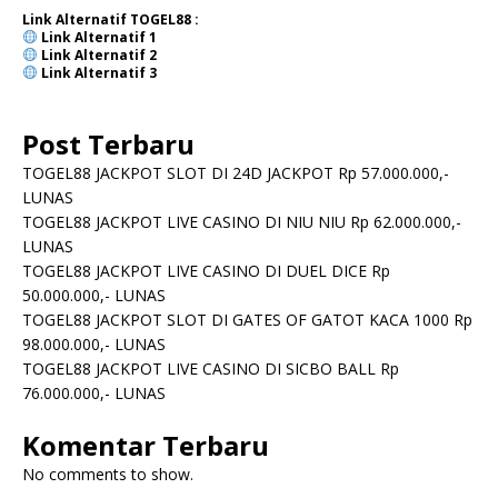
Link Alternatif TOGEL88 :
Link Alternatif
1
Link Alternatif
2
Link Alternatif 3
Post Terbaru
TOGEL88 JACKPOT SLOT DI 24D JACKPOT Rp 57.000.000,-
LUNAS
TOGEL88 JACKPOT LIVE CASINO DI NIU NIU Rp 62.000.000,-
LUNAS
TOGEL88 JACKPOT LIVE CASINO DI DUEL DICE Rp
50.000.000,- LUNAS
TOGEL88 JACKPOT SLOT DI GATES OF GATOT KACA 1000 Rp
98.000.000,- LUNAS
TOGEL88 JACKPOT LIVE CASINO DI SICBO BALL Rp
76.000.000,- LUNAS
Komentar Terbaru
No comments to show.