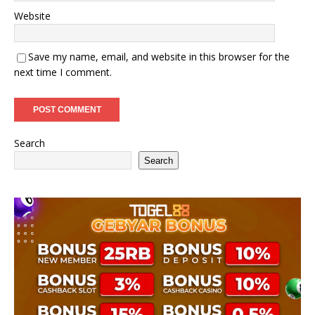
Website
Save my name, email, and website in this browser for the
next time I comment.
Search
Search