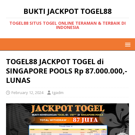
BUKTI JACKPOT TOGEL88
TOGEL88 SITUS TOGEL ONLINE TERAMAN & TERBAIK DI
INDONESIA
TOGEL88 JACKPOT TOGEL di
SINGAPORE POOLS Rp 87.000.000,-
LUNAS
February 12, 2024
tgadm