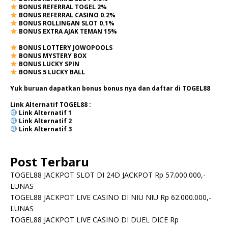
BONUS REFERRAL TOGEL 2%
BONUS REFERRAL CASINO 0.2%
BONUS ROLLINGAN SLOT 0.1%
BONUS EXTRA AJAK TEMAN 15%
BONUS LOTTERY JOWOPOOLS
BONUS MYSTERY BOX
BONUS LUCKY SPIN
BONUS 5 LUCKY BALL
Yuk buruan dapatkan bonus bonus nya dan daftar di TOGEL88
Link Alternatif TOGEL88 :
Link Alternatif
1
Link Alternatif
2
Link Alternatif 3
Post Terbaru
TOGEL88 JACKPOT SLOT DI 24D JACKPOT Rp 57.000.000,-
LUNAS
TOGEL88 JACKPOT LIVE CASINO DI NIU NIU Rp 62.000.000,-
LUNAS
TOGEL88 JACKPOT LIVE CASINO DI DUEL DICE Rp