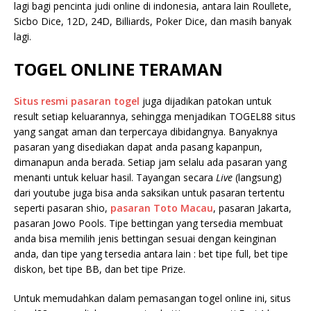
lagi bagi pencinta judi online di indonesia, antara lain Roullete,
Sicbo Dice, 12D, 24D, Billiards, Poker Dice, dan masih banyak
lagi.
TOGEL ONLINE TERAMAN
Situs resmi pasaran togel
juga dijadikan patokan untuk
result setiap keluarannya, sehingga menjadikan TOGEL88 situs
yang sangat aman dan terpercaya dibidangnya. Banyaknya
pasaran yang disediakan dapat anda pasang kapanpun,
dimanapun anda berada. Setiap jam selalu ada pasaran yang
menanti untuk keluar hasil. Tayangan secara
Live
(langsung)
dari youtube juga bisa anda saksikan untuk pasaran tertentu
seperti pasaran shio,
pasaran Toto Macau
, pasaran Jakarta,
pasaran Jowo Pools. Tipe bettingan yang tersedia membuat
anda bisa memilih jenis bettingan sesuai dengan keinginan
anda, dan tipe yang tersedia antara lain : bet tipe full, bet tipe
diskon, bet tipe BB, dan bet tipe Prize.
Untuk memudahkan dalam pemasangan togel online ini, situs