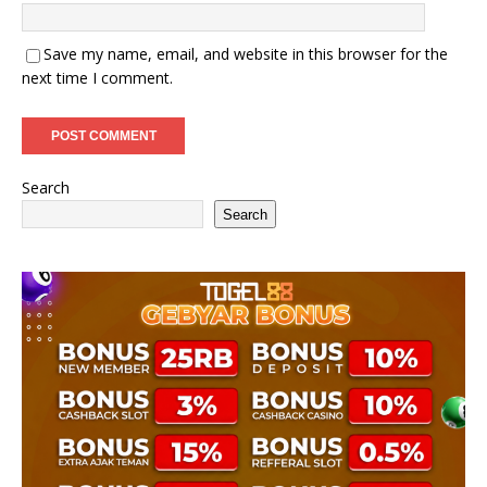
Save my name, email, and website in this browser for the
next time I comment.
Search
Search