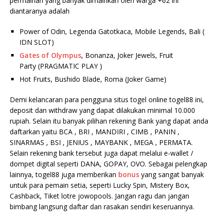
permainan yang banyak dimainkan oleh warga +62 ini
diantaranya adalah
Power of Odin, Legenda Gatotkaca, Mobile Legends, Bali (
IDN SLOT)
Gates of Olympus
, Bonanza, Joker Jewels, Fruit
Party (PRAGMATIC PLAY )
Hot Fruits, Bushido Blade, Roma (Joker Game)
Demi kelancaran para pengguna situs togel online togel88 ini,
deposit dan withdraw yang dapat dilakukan minimal 10.000
rupiah. Selain itu banyak pilihan rekening Bank yang dapat anda
daftarkan yaitu BCA , BRI , MANDIRI , CIMB , PANIN ,
SINARMAS , BSI , JENIUS , MAYBANK , MEGA , PERMATA.
Selain rekening bank tersebut juga dapat melalui e-wallet /
dompet digital seperti DANA, GOPAY, OVO. Sebagai pelengkap
lainnya, togel88 juga memberikan
bonus
yang sangat banyak
untuk para pemain setia, seperti Lucky Spin, Mistery Box,
Cashback, Tiket lotre jowopools. Jangan ragu dan jangan
bimbang langsung daftar dan rasakan sendiri keseruannya.