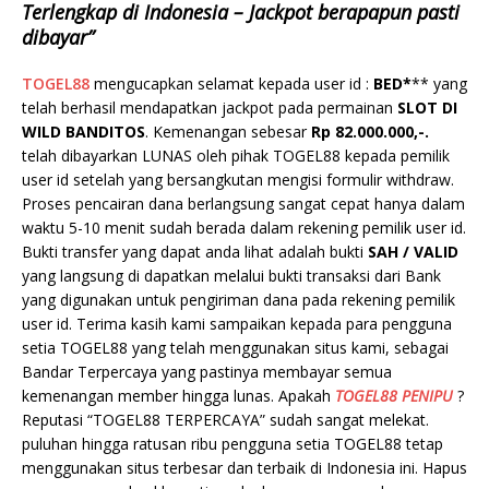
Terlengkap di Indonesia – Jackpot berapapun pasti
dibayar”
TOGEL88
mengucapkan selamat kepada user id :
BED*
** yang
telah berhasil mendapatkan jackpot pada permainan
SLOT DI
WILD BANDITOS
. Kemenangan sebesar
Rp
82.000.000
,-.
telah dibayarkan LUNAS oleh pihak TOGEL88 kepada pemilik
user id setelah yang bersangkutan mengisi formulir withdraw.
Proses pencairan dana berlangsung sangat cepat hanya dalam
waktu 5-10 menit sudah berada dalam rekening pemilik user id.
Bukti transfer yang dapat anda lihat adalah bukti
SAH / VALID
yang langsung di dapatkan melalui bukti transaksi dari Bank
yang digunakan untuk pengiriman dana pada rekening pemilik
user id. Terima kasih kami sampaikan kepada para pengguna
setia TOGEL88 yang telah menggunakan situs kami, sebagai
Bandar Terpercaya yang pastinya membayar semua
kemenangan member hingga lunas. Apakah
TOGEL88 PENIPU
?
Reputasi “TOGEL88 TERPERCAYA” sudah sangat melekat.
puluhan hingga ratusan ribu pengguna setia TOGEL88 tetap
menggunakan situs terbesar dan terbaik di Indonesia ini. Hapus