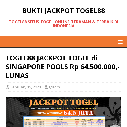
BUKTI JACKPOT TOGEL88
TOGEL88 SITUS TOGEL ONLINE TERAMAN & TERBAIK DI
INDONESIA
TOGEL88 JACKPOT TOGEL di
SINGAPORE POOLS Rp 64.500.000,-
LUNAS
February 15, 2024
tgadm