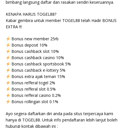
bimbang langsung daftar dan rasakan sendiri keseruannya.
KENAPA HARUS TOGEL88?
Kabar gembira untuk member TOGEL88 telah Hadir BONUS
EXTRA !!!
Bonus new member 25rb
Bonus deposit 10%
Bonus cashback slot 10%
Bonus cashback casino 10%
Bonus cashback sportsbook 5%
Bonus cashback e-lottery 5%
Bonus extra ajak teman 15%
Bonus refferal togel 2%
Bonus refferal slot 0.5%
Bonus refferal casino 0.2%
Bonus rollingan slot 0.1%
Ayo segera daftarkan diri anda pada situs terpercaya kami
hanya di TOGEL88. Untuk info pendaftaran lebih lanjut boleh
hubungi kontak dibawah ini :