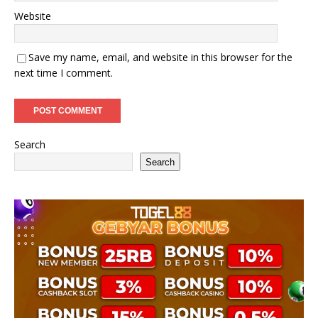
Website
Save my name, email, and website in this browser for the
next time I comment.
Search
Search