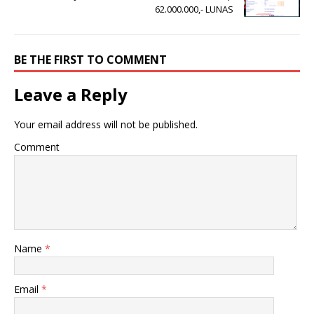
62.000.000,- LUNAS
BE THE FIRST TO COMMENT
Leave a Reply
Your email address will not be published.
Comment
Name
*
Email
*