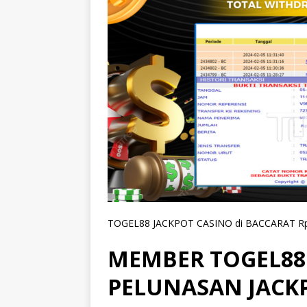
TOGEL88 JACKPOT CASINO di BACCARAT Rp 
MEMBER TOGEL88
PELUNASAN JACKP