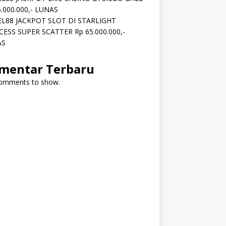
6.000.000,- LUNAS
L88 JACKPOT SLOT DI STARLIGHT
CESS SUPER SCATTER Rp 65.000.000,-
AS
mentar Terbaru
omments to show.