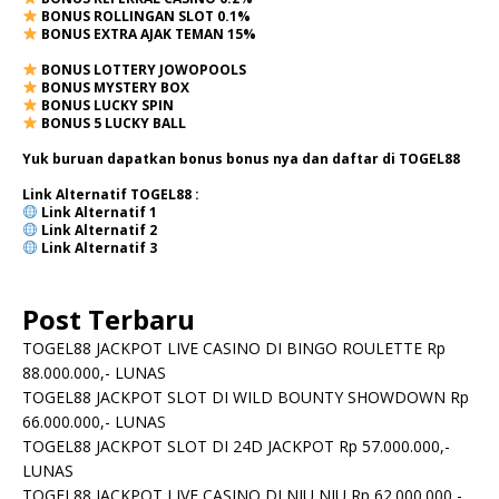
BONUS ROLLINGAN SLOT 0.1%
BONUS EXTRA AJAK TEMAN 15%
BONUS LOTTERY JOWOPOOLS
BONUS MYSTERY BOX
BONUS LUCKY SPIN
BONUS 5 LUCKY BALL
Yuk buruan dapatkan bonus bonus nya dan daftar di TOGEL88
Link Alternatif TOGEL88 :
Link Alternatif
1
Link Alternatif
2
Link Alternatif 3
Post Terbaru
TOGEL88 JACKPOT LIVE CASINO DI BINGO ROULETTE Rp
88.000.000,- LUNAS
TOGEL88 JACKPOT SLOT DI WILD BOUNTY SHOWDOWN Rp
66.000.000,- LUNAS
TOGEL88 JACKPOT SLOT DI 24D JACKPOT Rp 57.000.000,-
LUNAS
TOGEL88 JACKPOT LIVE CASINO DI NIU NIU Rp 62.000.000,-