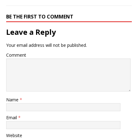
BE THE FIRST TO COMMENT
Leave a Reply
Your email address will not be published.
Comment
Name
*
Email
*
Website