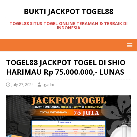
BUKTI JACKPOT TOGEL88
TOGEL88 SITUS TOGEL ONLINE TERAMAN & TERBAIK DI
INDONESIA
TOGEL88 JACKPOT TOGEL DI SHIO
HARIMAU Rp 75.000.000,- LUNAS
July 27, 2024
tgadm