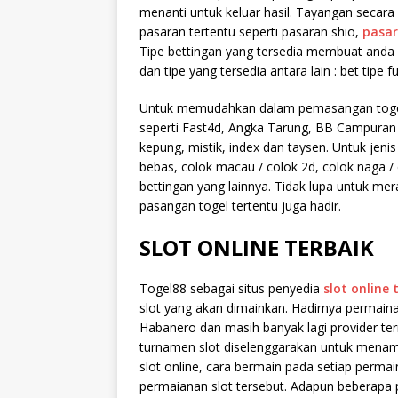
menanti untuk keluar hasil. Tayangan secara
pasaran tertentu seperti pasaran shio,
pasa
Tipe bettingan yang tersedia membuat anda b
dan tipe yang tersedia antara lain : bet tipe fu
Untuk memudahkan dalam pemasangan togel o
seperti Fast4d, Angka Tarung, BB Campuran 
kepung, mistik, index dan taysen. Untuk jeni
bebas, colok macau / colok 2d, colok naga / c
bettingan yang lainnya. Tidak lupa untuk mer
pasangan togel tertentu juga hadir.
SLOT ONLINE TERBAIK
Togel88 sebagai situs penyedia
slot online 
slot yang akan dimainkan. Hadirnya permaina
Habanero dan masih banyak lagi provider tern
turnamen slot diselenggarakan untuk menam
slot online, cara bermain pada setiap per
permaianan slot tersebut. Adapun beberapa 