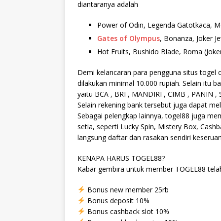
diantaranya adalah
Power of Odin, Legenda Gatotkaca, Mo
Gates of Olympus
, Bonanza, Joker J
Hot Fruits, Bushido Blade, Roma (Jok
Demi kelancaran para pengguna situs togel o
dilakukan minimal 10.000 rupiah. Selain itu 
yaitu BCA , BRI , MANDIRI , CIMB , PANIN 
Selain rekening bank tersebut juga dapat me
Sebagai pelengkap lainnya, togel88 juga m
setia, seperti Lucky Spin, Mistery Box, Cash
langsung daftar dan rasakan sendiri keserua
KENAPA HARUS TOGEL88?
Kabar gembira untuk member TOGEL88 telah
Bonus new member 25rb
Bonus deposit 10%
Bonus cashback slot 10%