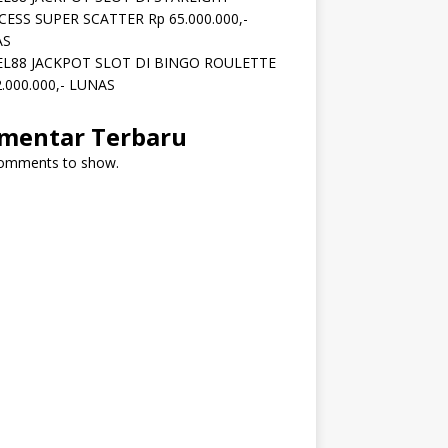
CESS SUPER SCATTER Rp 65.000.000,-
AS
L88 JACKPOT SLOT DI BINGO ROULETTE
2.000.000,- LUNAS
mentar Terbaru
omments to show.