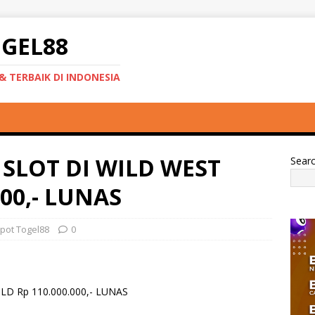
OGEL88
 TERBAIK DI INDONESIA
 SLOT DI WILD WEST
Sear
000,- LUNAS
kpot Togel88
0
D Rp 110.000.000,- LUNAS