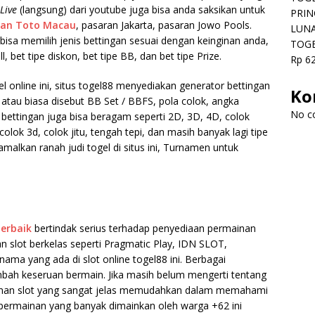
Live
(langsung) dari youtube juga bisa anda saksikan untuk
PRIN
ran Toto Macau
, pasaran Jakarta, pasaran Jowo Pools.
LUN
isa memilih jenis bettingan sesuai dengan keinginan anda,
TOGE
ll, bet tipe diskon, bet tipe BB, dan bet tipe Prize.
Rp 6
nline ini, situs togel88 menyediakan generator bettingan
Ko
atau biasa disebut BB Set / BBFS, pola colok, angka
No c
s bettingan juga bisa beragam seperti 2D, 3D, 4D, colok
olok 3d, colok jitu, tengah tepi, dan masih banyak lagi tipe
amalkan ranah judi togel di situs ini, Turnamen untuk
terbaik
bertindak serius terhadap penyediaan permainan
n slot berkelas seperti Pragmatic Play, IDN SLOT,
ama yang ada di slot online togel88 ini. Berbagai
bah keseruan bermain. Jika masih belum mengerti tentang
mainan slot yang sangat jelas memudahkan dalam memahami
permainan yang banyak dimainkan oleh warga +62 ini