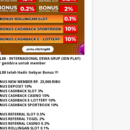
L88 - INTERNASIONAL DEWA GRUP (IDN PLAY)
r gembira untuk member
88 telah Hadir Gebyar Bonus !!!
NUS NEW MEMBER RP. 25,000 RIBU
NUS DEPOSIT 10%
NUS CASHBACK SLOT 3%
NUS CASHBACK CASINO 10%
NUS CASHBACK E-LOTTERY 10%
NUS CASHBACK SPORTBOOK 10%
NUS REFERRAL SLOT 0.5%
NUS REFERRAL TOGEL 2%
NUS REFERRAL CASINO 0.2%
NUS ROLLINGAN SLOT 0.1%