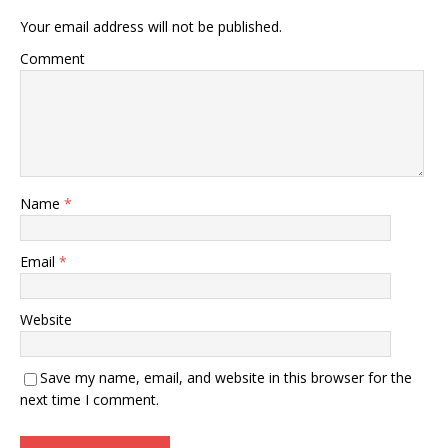
Your email address will not be published.
Comment
Name
*
Email
*
Website
Save my name, email, and website in this browser for the
next time I comment.