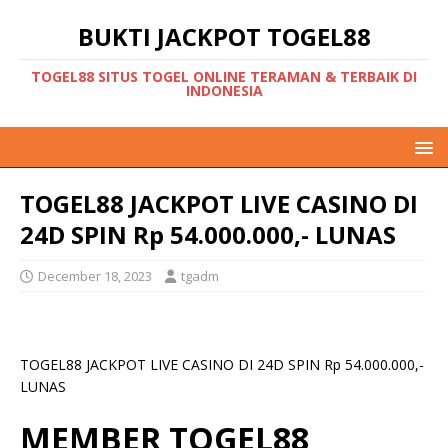
BUKTI JACKPOT TOGEL88
TOGEL88 SITUS TOGEL ONLINE TERAMAN & TERBAIK DI
INDONESIA
TOGEL88 JACKPOT LIVE CASINO DI
24D SPIN Rp 54.000.000,- LUNAS
December 18, 2023
tgadm
TOGEL88 JACKPOT LIVE CASINO DI 24D SPIN Rp 54.000.000,-
LUNAS
MEMBER TOGEL88