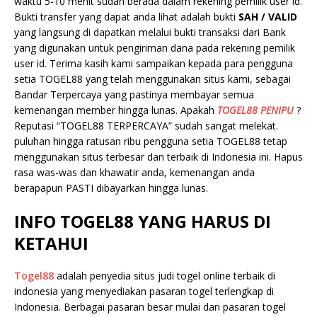
waktu 5-10 menit sudah berada dalam rekening pemilik user id.
Bukti transfer yang dapat anda lihat adalah bukti
SAH / VALID
yang langsung di dapatkan melalui bukti transaksi dari Bank
yang digunakan untuk pengiriman dana pada rekening pemilik
user id. Terima kasih kami sampaikan kepada para pengguna
setia TOGEL88 yang telah menggunakan situs kami, sebagai
Bandar Terpercaya yang pastinya membayar semua
kemenangan member hingga lunas. Apakah
TOGEL88 PENIPU
?
Reputasi “TOGEL88 TERPERCAYA” sudah sangat melekat.
puluhan hingga ratusan ribu pengguna setia TOGEL88 tetap
menggunakan situs terbesar dan terbaik di Indonesia ini. Hapus
rasa was-was dan khawatir anda, kemenangan anda
berapapun PASTI dibayarkan hingga lunas.
INFO TOGEL88 YANG HARUS DI
KETAHUI
Togel88
adalah penyedia situs judi togel online terbaik di
indonesia yang menyediakan pasaran togel terlengkap di
Indonesia. Berbagai pasaran besar mulai dari pasaran togel