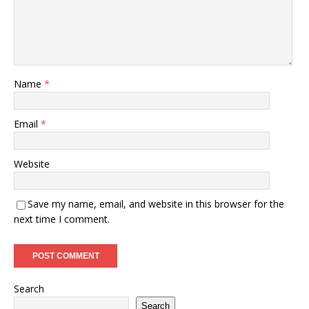
Name
*
Email
*
Website
Save my name, email, and website in this browser for the
next time I comment.
Search
Search