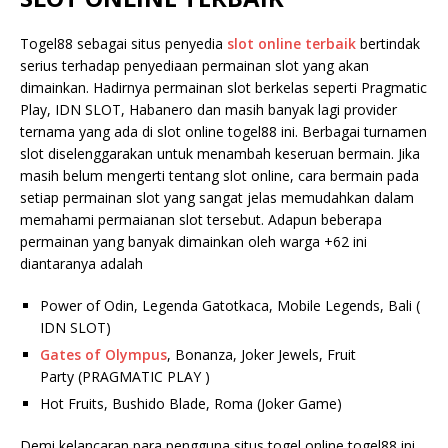
Togel88 sebagai situs penyedia
slot online terbaik
bertindak
serius terhadap penyediaan permainan slot yang akan
dimainkan. Hadirnya permainan slot berkelas seperti Pragmatic
Play, IDN SLOT, Habanero dan masih banyak lagi provider
ternama yang ada di slot online togel88 ini. Berbagai turnamen
slot diselenggarakan untuk menambah keseruan bermain. Jika
masih belum mengerti tentang slot online, cara bermain pada
setiap permainan slot yang sangat jelas memudahkan dalam
memahami permaianan slot tersebut. Adapun beberapa
permainan yang banyak dimainkan oleh warga +62 ini
diantaranya adalah
Power of Odin, Legenda Gatotkaca, Mobile Legends, Bali (
IDN SLOT)
Gates of Olympus
, Bonanza, Joker Jewels, Fruit
Party (PRAGMATIC PLAY )
Hot Fruits, Bushido Blade, Roma (Joker Game)
Demi kelancaran para pengguna situs togel online togel88 ini,