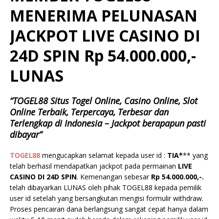
MENERIMA PELUNASAN
JACKPOT LIVE CASINO DI
24D SPIN Rp 54.000.000,-
LUNAS
“TOGEL88 Situs Togel Online, Casino Online, Slot
Online Terbaik, Terpercaya, Terbesar dan
Terlengkap di Indonesia – Jackpot berapapun pasti
dibayar”
TOGEL88
mengucapkan selamat kepada user id :
TIA*
** yang
telah berhasil mendapatkan jackpot pada permainan
LIVE
CASINO DI 24D SPIN
. Kemenangan sebesar
Rp
54.000.000
,-.
telah dibayarkan LUNAS oleh pihak TOGEL88 kepada pemilik
user id setelah yang bersangkutan mengisi formulir withdraw.
Proses pencairan dana berlangsung sangat cepat hanya dalam