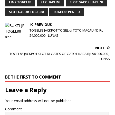
LINK TOGEL88
RTP HARI INI
SLOT GACOR HARI INI
SLOT GACOR TOGEL88
TOGEL88 PENIPU
PREVIOUS
TOGEL88 JACKPOT TOGEL di TOTO MACAU 4D Rp
54.000.000,- LUNAS
NEXT
TOGEL88 JACKPOT SLOT DI GATES OF GATOT KACA Rp 56.000.000,-
LUNAS
BE THE FIRST TO COMMENT
Leave a Reply
Your email address will not be published.
Comment