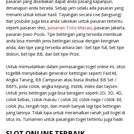
pasaran yang disediakan dapat anda pasang kapanpun,
dimanapun anda berada. Setiap jam selalu ada pasaran yang
menanti untuk keluar hasil. Tayangan secara
Live
(langsung)
dari youtube juga bisa anda saksikan untuk pasaran tertentu
seperti pasaran shio,
pasaran Toto Macau
, pasaran Jakarta,
pasaran Jowo Pools. Tipe bettingan yang tersedia membuat
anda bisa memilih jenis bettingan sesuai dengan keinginan
anda, dan tipe yang tersedia antara lain : bet tipe full, bet tipe
diskon, bet tipe BB, dan bet tipe Prize.
Untuk memudahkan dalam pemasangan togel online ini, situs
togel88 menyediakan generator bettingan seperti Fast4d,
Angka Tarung, BB Campuran atau biasa disebut BB Set /
BBFS, pola colok, angka kepung, mistik, index dan taysen.
Untuk jenis bettingan juga bisa beragam seperti 2D, 3D, 4D,
colok bebas, colok macau / colok 2d, colok naga / colok 3d,
colok jitu, tengah tepi, dan masih banyak lagi tipe bettingan
yang lainnya. Tidak lupa untuk meramalkan ranah judi togel di
situs ini, Turnamen untuk pasangan togel tertentu juga hadir.
SLOT ONLINE TERBAIK