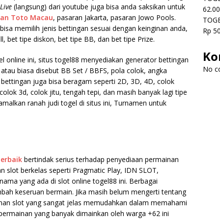
Live
(langsung) dari youtube juga bisa anda saksikan untuk
62.0
ran Toto Macau
, pasaran Jakarta, pasaran Jowo Pools.
TOGE
isa memilih jenis bettingan sesuai dengan keinginan anda,
Rp 5
ll, bet tipe diskon, bet tipe BB, dan bet tipe Prize.
Ko
nline ini, situs togel88 menyediakan generator bettingan
No c
atau biasa disebut BB Set / BBFS, pola colok, angka
s bettingan juga bisa beragam seperti 2D, 3D, 4D, colok
olok 3d, colok jitu, tengah tepi, dan masih banyak lagi tipe
amalkan ranah judi togel di situs ini, Turnamen untuk
terbaik
bertindak serius terhadap penyediaan permainan
n slot berkelas seperti Pragmatic Play, IDN SLOT,
ama yang ada di slot online togel88 ini. Berbagai
bah keseruan bermain. Jika masih belum mengerti tentang
mainan slot yang sangat jelas memudahkan dalam memahami
permainan yang banyak dimainkan oleh warga +62 ini