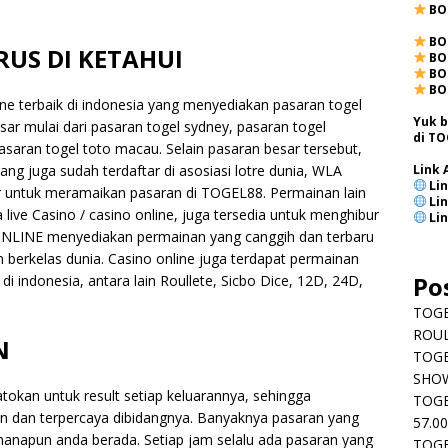
BO
BO
RUS DI KETAHUI
BO
BO
BO
line terbaik di indonesia yang menyediakan pasaran togel
Yuk b
sar mulai dari pasaran togel sydney, pasaran togel
di TO
saran togel toto macau. Selain pasaran besar tersebut,
ng juga sudah terdaftar di asosiasi lotre dunia, WLA
Link 
Li
untuk meramaikan pasaran di TOGEL88. Permainan lain
Li
ga live Casino / casino online, juga tersedia untuk menghibur
Lin
NLINE menyediakan permainan yang canggih dan terbaru
 berkelas dunia. Casino online juga terdapat permainan
Po
e di indonesia, antara lain Roullete, Sicbo Dice, 12D, 24D,
TOGE
ROUL
N
TOGE
SHOW
atokan untuk result setiap keluarannya, sehingga
TOGE
 dan terpercaya dibidangnya. Banyaknya pasaran yang
57.0
anapun anda berada. Setiap jam selalu ada pasaran yang
TOGE