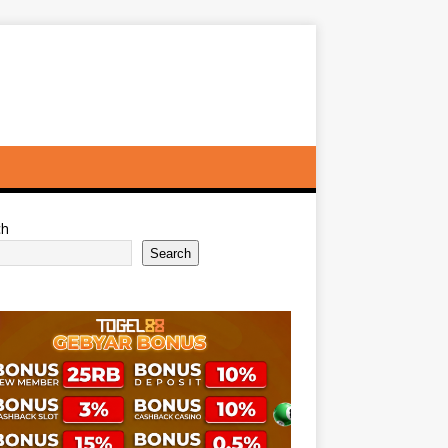
ch
Search