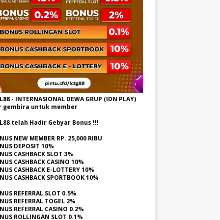
L88 - INTERNASIONAL DEWA GRUP (IDN PLAY)
r gembira untuk member
88 telah Hadir Gebyar Bonus !!!
NUS NEW MEMBER RP. 25,000 RIBU
NUS DEPOSIT 10%
NUS CASHBACK SLOT 3%
NUS CASHBACK CASINO 10%
NUS CASHBACK E-LOTTERY 10%
NUS CASHBACK SPORTBOOK 10%
NUS REFERRAL SLOT 0.5%
NUS REFERRAL TOGEL 2%
NUS REFERRAL CASINO 0.2%
NUS ROLLINGAN SLOT 0.1%