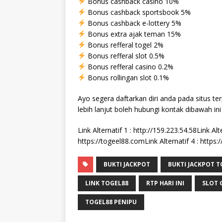
Bonus cashback casino 10%
Bonus cashback sportsbook 5%
Bonus cashback e-lottery 5%
Bonus extra ajak teman 15%
Bonus refferal togel 2%
Bonus refferal slot 0.5%
Bonus refferal casino 0.2%
Bonus rollingan slot 0.1%
Ayo segera daftarkan diri anda pada situs t
lebih lanjut boleh hubungi kontak dibawah ini 
Link Alternatif 1 : http://159.223.54.58Link Alte
https://togeel88.comLink Alternatif 4 : https
BUKTI JACKPOT
BUKTI JACKPOT T
LINK TOGEL88
RTP HARI INI
SLOT 
TOGEL88 PENIPU