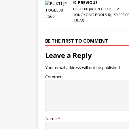
PREVIOUS
TOGEL88 JACKPOT TOGEL di
HONGKONG POOLS Rp 69.000.00
LUNAS
BE THE FIRST TO COMMENT
Leave a Reply
Your email address will not be published.
Comment
Name
*