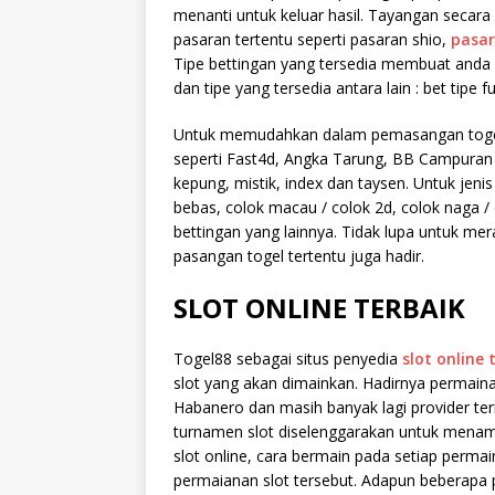
menanti untuk keluar hasil. Tayangan secara
pasaran tertentu seperti pasaran shio,
pasa
Tipe bettingan yang tersedia membuat anda b
dan tipe yang tersedia antara lain : bet tipe fu
Untuk memudahkan dalam pemasangan togel o
seperti Fast4d, Angka Tarung, BB Campuran 
kepung, mistik, index dan taysen. Untuk jeni
bebas, colok macau / colok 2d, colok naga / c
bettingan yang lainnya. Tidak lupa untuk mer
pasangan togel tertentu juga hadir.
SLOT ONLINE TERBAIK
Togel88 sebagai situs penyedia
slot online 
slot yang akan dimainkan. Hadirnya permaina
Habanero dan masih banyak lagi provider tern
turnamen slot diselenggarakan untuk menam
slot online, cara bermain pada setiap per
permaianan slot tersebut. Adapun beberapa 