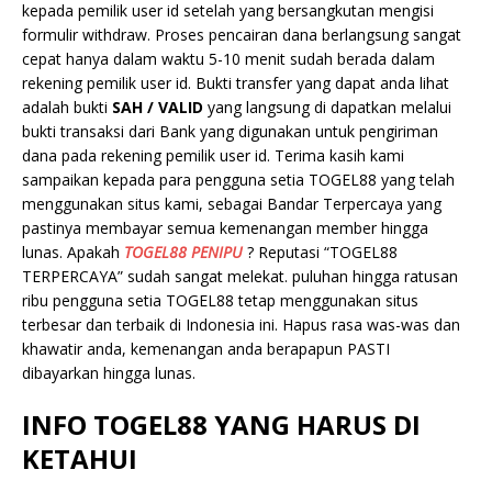
kepada pemilik user id setelah yang bersangkutan mengisi
formulir withdraw. Proses pencairan dana berlangsung sangat
cepat hanya dalam waktu 5-10 menit sudah berada dalam
rekening pemilik user id. Bukti transfer yang dapat anda lihat
adalah bukti
SAH / VALID
yang langsung di dapatkan melalui
bukti transaksi dari Bank yang digunakan untuk pengiriman
dana pada rekening pemilik user id. Terima kasih kami
sampaikan kepada para pengguna setia TOGEL88 yang telah
menggunakan situs kami, sebagai Bandar Terpercaya yang
pastinya membayar semua kemenangan member hingga
lunas. Apakah
TOGEL88 PENIPU
? Reputasi “TOGEL88
TERPERCAYA” sudah sangat melekat. puluhan hingga ratusan
ribu pengguna setia TOGEL88 tetap menggunakan situs
terbesar dan terbaik di Indonesia ini. Hapus rasa was-was dan
khawatir anda, kemenangan anda berapapun PASTI
dibayarkan hingga lunas.
INFO TOGEL88 YANG HARUS DI
KETAHUI