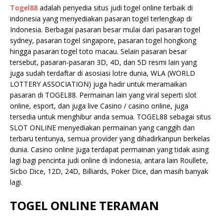
Togel88
adalah penyedia situs judi togel online terbaik di
indonesia yang menyediakan pasaran togel terlengkap di
Indonesia. Berbagai pasaran besar mulai dari pasaran togel
sydney, pasaran togel singapore, pasaran togel hongkong
hingga pasaran togel toto macau. Selain pasaran besar
tersebut, pasaran-pasaran 3D, 4D, dan 5D resmi lain yang
juga sudah terdaftar di asosiasi lotre dunia, WLA (WORLD
LOTTERY ASSOCIATION) juga hadir untuk meramaikan
pasaran di TOGEL88. Permainan lain yang viral seperti slot
online, esport, dan juga live Casino / casino online, juga
tersedia untuk menghibur anda semua. TOGEL88 sebagai situs
SLOT ONLINE menyediakan permainan yang canggih dan
terbaru tentunya, semua provider yang dihadirkanpun berkelas
dunia. Casino online juga terdapat permainan yang tidak asing
lagi bagi pencinta judi online di indonesia, antara lain Roullete,
Sicbo Dice, 12D, 24D, Billiards, Poker Dice, dan masih banyak
lagi.
TOGEL ONLINE TERAMAN