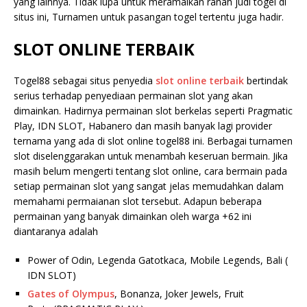
yang lainnya. Tidak lupa untuk meramalkan ranah judi togel di
situs ini, Turnamen untuk pasangan togel tertentu juga hadir.
SLOT ONLINE TERBAIK
Togel88 sebagai situs penyedia
slot online terbaik
bertindak
serius terhadap penyediaan permainan slot yang akan
dimainkan. Hadirnya permainan slot berkelas seperti Pragmatic
Play, IDN SLOT, Habanero dan masih banyak lagi provider
ternama yang ada di slot online togel88 ini. Berbagai turnamen
slot diselenggarakan untuk menambah keseruan bermain. Jika
masih belum mengerti tentang slot online, cara bermain pada
setiap permainan slot yang sangat jelas memudahkan dalam
memahami permaianan slot tersebut. Adapun beberapa
permainan yang banyak dimainkan oleh warga +62 ini
diantaranya adalah
Power of Odin, Legenda Gatotkaca, Mobile Legends, Bali (
IDN SLOT)
Gates of Olympus
, Bonanza, Joker Jewels, Fruit