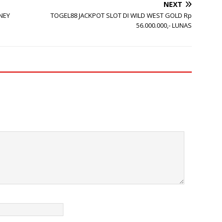
NEXT
NEY
TOGEL88 JACKPOT SLOT DI WILD WEST GOLD Rp
56.000.000,- LUNAS