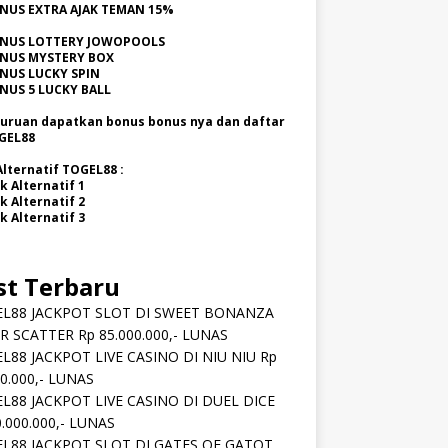
NUS EXTRA AJAK TEMAN 15%
NUS LOTTERY JOWOPOOLS
NUS MYSTERY BOX
NUS LUCKY SPIN
NUS 5 LUCKY BALL
uruan dapatkan bonus bonus nya dan daftar
GEL88
Alternatif TOGEL88 :
nk Alternatif
1
nk Alternatif
2
k Alternatif 3
st Terbaru
L88 JACKPOT SLOT DI SWEET BONANZA
R SCATTER Rp 85.000.000,- LUNAS
L88 JACKPOT LIVE CASINO DI NIU NIU Rp
00.000,- LUNAS
L88 JACKPOT LIVE CASINO DI DUEL DICE
0.000.000,- LUNAS
L88 JACKPOT SLOT DI GATES OF GATOT