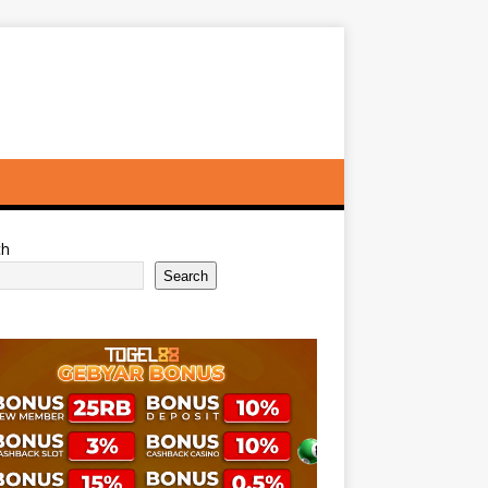
ch
Search