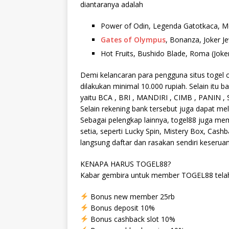
diantaranya adalah
Power of Odin, Legenda Gatotkaca, Mo
Gates of Olympus
, Bonanza, Joker J
Hot Fruits, Bushido Blade, Roma (Jok
Demi kelancaran para pengguna situs togel o
dilakukan minimal 10.000 rupiah. Selain itu 
yaitu BCA , BRI , MANDIRI , CIMB , PANIN 
Selain rekening bank tersebut juga dapat me
Sebagai pelengkap lainnya, togel88 juga m
setia, seperti Lucky Spin, Mistery Box, Cash
langsung daftar dan rasakan sendiri keserua
KENAPA HARUS TOGEL88?
Kabar gembira untuk member TOGEL88 telah
Bonus new member 25rb
Bonus deposit 10%
Bonus cashback slot 10%