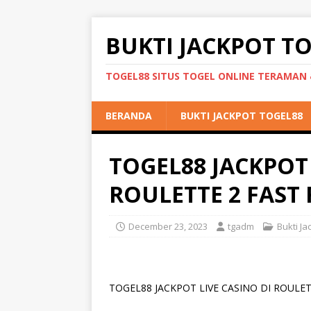
BUKTI JACKPOT T
TOGEL88 SITUS TOGEL ONLINE TERAMAN &
BERANDA
BUKTI JACKPOT TOGEL88
TOGEL88 JACKPOT 
ROULETTE 2 FAST R
December 23, 2023
tgadm
Bukti Ja
TOGEL88 JACKPOT LIVE CASINO DI ROULETT