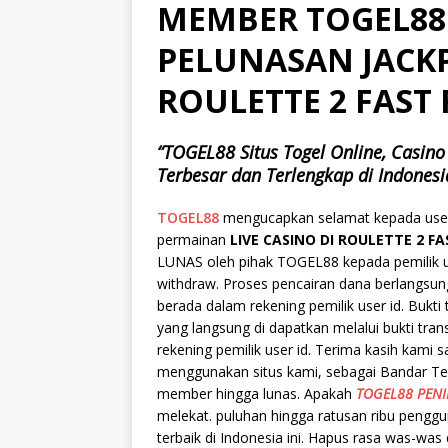
MEMBER TOGEL88
PELUNASAN JACKP
ROULETTE 2 FAST R
“TOGEL88 Situs Togel Online, Casino 
Terbesar dan Terlengkap di Indonesi
TOGEL88
mengucapkan selamat kepada user
permainan
LIVE CASINO DI ROULETTE 2 FA
LUNAS oleh pihak TOGEL88 kepada pemilik us
withdraw. Proses pencairan dana berlangsu
berada dalam rekening pemilik user id. Bukti 
yang langsung di dapatkan melalui bukti tra
rekening pemilik user id. Terima kasih kam
menggunakan situs kami, sebagai Bandar 
member hingga lunas. Apakah
TOGEL88 PEN
melekat. puluhan hingga ratusan ribu pengg
terbaik di Indonesia ini. Hapus rasa was-w