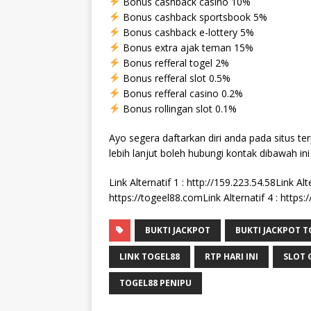
Bonus cashback casino 10%
Bonus cashback sportsbook 5%
Bonus cashback e-lottery 5%
Bonus extra ajak teman 15%
Bonus refferal togel 2%
Bonus refferal slot 0.5%
Bonus refferal casino 0.2%
Bonus rollingan slot 0.1%
Ayo segera daftarkan diri anda pada situs t
lebih lanjut boleh hubungi kontak dibawah ini 
Link Alternatif 1 : http://159.223.54.58Link Alte
https://togeel88.comLink Alternatif 4 : https
BUKTI JACKPOT
BUKTI JACKPOT T
LINK TOGEL88
RTP HARI INI
SLOT 
TOGEL88 PENIPU