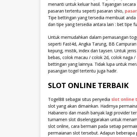
menanti untuk keluar hasil. Tayangan secara
pasaran tertentu seperti pasaran shio,
pasa
Tipe bettingan yang tersedia membuat anda b
dan tipe yang tersedia antara lain : bet tipe fu
Untuk memudahkan dalam pemasangan togel o
seperti Fast4d, Angka Tarung, BB Campuran 
kepung, mistik, index dan taysen. Untuk jeni
bebas, colok macau / colok 2d, colok naga / c
bettingan yang lainnya. Tidak lupa untuk mer
pasangan togel tertentu juga hadir.
SLOT ONLINE TERBAIK
Togel88 sebagai situs penyedia
slot online 
slot yang akan dimainkan. Hadirnya permaina
Habanero dan masih banyak lagi provider tern
turnamen slot diselenggarakan untuk menam
slot online, cara bermain pada setiap per
permaianan slot tersebut. Adapun beberapa 