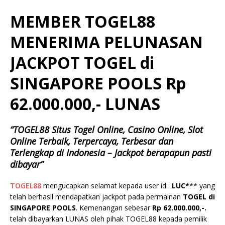
MEMBER TOGEL88
MENERIMA PELUNASAN
JACKPOT TOGEL di
SINGAPORE POOLS Rp
62.000.000,- LUNAS
“TOGEL88 Situs Togel Online, Casino Online, Slot
Online Terbaik, Terpercaya, Terbesar dan
Terlengkap di Indonesia – Jackpot berapapun pasti
dibayar”
TOGEL88
mengucapkan selamat kepada user id :
LUC*
** yang
telah berhasil mendapatkan jackpot pada permainan
TOGEL di
SINGAPORE POOLS
. Kemenangan sebesar
Rp
62.000.000
,-.
telah dibayarkan LUNAS oleh pihak TOGEL88 kepada pemilik