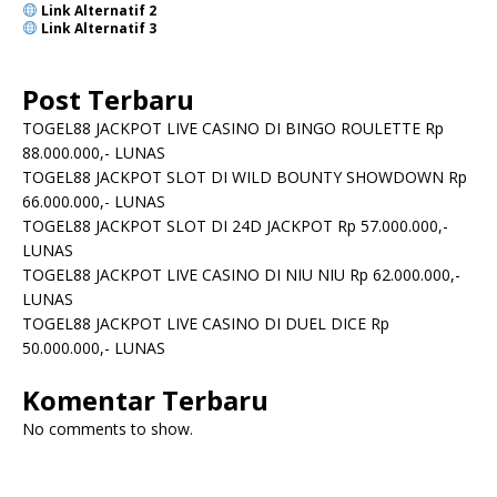
Link Alternatif
2
Link Alternatif 3
Post Terbaru
TOGEL88 JACKPOT LIVE CASINO DI BINGO ROULETTE Rp
88.000.000,- LUNAS
TOGEL88 JACKPOT SLOT DI WILD BOUNTY SHOWDOWN Rp
66.000.000,- LUNAS
TOGEL88 JACKPOT SLOT DI 24D JACKPOT Rp 57.000.000,-
LUNAS
TOGEL88 JACKPOT LIVE CASINO DI NIU NIU Rp 62.000.000,-
LUNAS
TOGEL88 JACKPOT LIVE CASINO DI DUEL DICE Rp
50.000.000,- LUNAS
Komentar Terbaru
No comments to show.