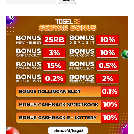
Search