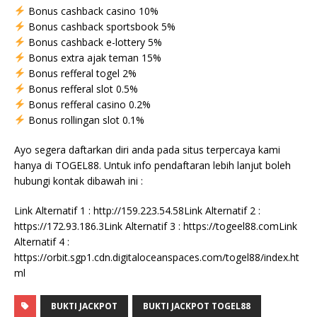
Bonus cashback casino 10%
Bonus cashback sportsbook 5%
Bonus cashback e-lottery 5%
Bonus extra ajak teman 15%
Bonus refferal togel 2%
Bonus refferal slot 0.5%
Bonus refferal casino 0.2%
Bonus rollingan slot 0.1%
Ayo segera daftarkan diri anda pada situs terpercaya kami
hanya di TOGEL88. Untuk info pendaftaran lebih lanjut boleh
hubungi kontak dibawah ini :
Link Alternatif 1 : http://159.223.54.58Link Alternatif 2 :
https://172.93.186.3Link Alternatif 3 : https://togeel88.comLink
Alternatif 4 :
https://orbit.sgp1.cdn.digitaloceanspaces.com/togel88/index.ht
ml
BUKTI JACKPOT
BUKTI JACKPOT TOGEL88