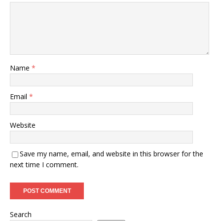
Name
*
Email
*
Website
Save my name, email, and website in this browser for the
next time I comment.
Search