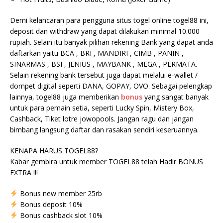
Demi kelancaran para pengguna situs togel online togel88 ini,
deposit dan withdraw yang dapat dilakukan minimal 10.000
rupiah. Selain itu banyak pilihan rekening Bank yang dapat anda
daftarkan yaitu BCA , BRI , MANDIRI , CIMB , PANIN ,
SINARMAS , BSI , JENIUS , MAYBANK , MEGA , PERMATA.
Selain rekening bank tersebut juga dapat melalui e-wallet /
dompet digital seperti DANA, GOPAY, OVO. Sebagai pelengkap
lainnya, togel88 juga memberikan
bonus
yang sangat banyak
untuk para pemain setia, seperti Lucky Spin, Mistery Box,
Cashback, Tiket lotre jowopools. Jangan ragu dan jangan
bimbang langsung daftar dan rasakan sendiri keseruannya.
KENAPA HARUS TOGEL88?
Kabar gembira untuk member TOGEL88 telah Hadir BONUS
EXTRA !!!
Bonus new member 25rb
Bonus deposit 10%
Bonus cashback slot 10%