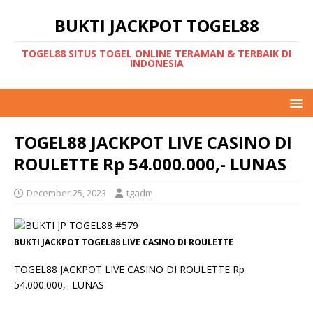
BUKTI JACKPOT TOGEL88
TOGEL88 SITUS TOGEL ONLINE TERAMAN & TERBAIK DI
INDONESIA
TOGEL88 JACKPOT LIVE CASINO DI
ROULETTE Rp 54.000.000,- LUNAS
December 25, 2023
tgadm
BUKTI JACKPOT TOGEL88 LIVE CASINO DI ROULETTE
TOGEL88 JACKPOT LIVE CASINO DI ROULETTE Rp
54.000.000,- LUNAS