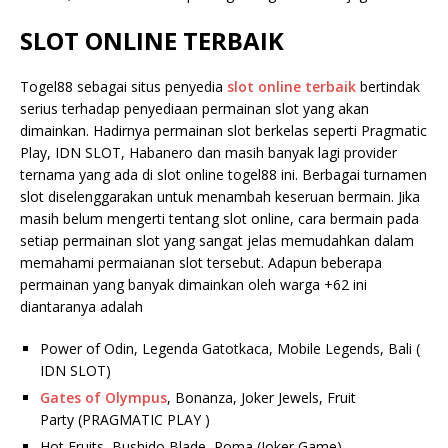
SLOT ONLINE TERBAIK
Togel88 sebagai situs penyedia
slot online terbaik
bertindak
serius terhadap penyediaan permainan slot yang akan
dimainkan. Hadirnya permainan slot berkelas seperti Pragmatic
Play, IDN SLOT, Habanero dan masih banyak lagi provider
ternama yang ada di slot online togel88 ini. Berbagai turnamen
slot diselenggarakan untuk menambah keseruan bermain. Jika
masih belum mengerti tentang slot online, cara bermain pada
setiap permainan slot yang sangat jelas memudahkan dalam
memahami permaianan slot tersebut. Adapun beberapa
permainan yang banyak dimainkan oleh warga +62 ini
diantaranya adalah
Power of Odin, Legenda Gatotkaca, Mobile Legends, Bali (
IDN SLOT)
Gates of Olympus
, Bonanza, Joker Jewels, Fruit
Party (PRAGMATIC PLAY )
Hot Fruits, Bushido Blade, Roma (Joker Game)