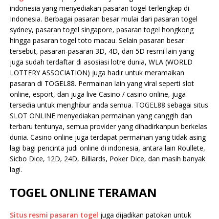
indonesia yang menyediakan pasaran togel terlengkap di
Indonesia. Berbagai pasaran besar mulai dari pasaran togel
sydney, pasaran togel singapore, pasaran togel hongkong
hingga pasaran togel toto macau. Selain pasaran besar
tersebut, pasaran-pasaran 3D, 4D, dan 5D resmi lain yang
juga sudah terdaftar di asosiasi lotre dunia, WLA (WORLD
LOTTERY ASSOCIATION) juga hadir untuk meramaikan
pasaran di TOGEL88. Permainan lain yang viral seperti slot
online, esport, dan juga live Casino / casino online, juga
tersedia untuk menghibur anda semua. TOGEL88 sebagai situs
SLOT ONLINE menyediakan permainan yang canggih dan
terbaru tentunya, semua provider yang dihadirkanpun berkelas
dunia. Casino online juga terdapat permainan yang tidak asing
lagi bagi pencinta judi online di indonesia, antara lain Roullete,
Sicbo Dice, 12D, 24D, Billiards, Poker Dice, dan masih banyak
lagi.
TOGEL ONLINE TERAMAN
Situs resmi pasaran togel
juga dijadikan patokan untuk