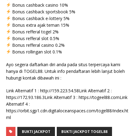
Bonus cashback casino 10%
Bonus cashback sportsbook 5%
Bonus cashback e-lottery 5%
Bonus extra ajak teman 15%
Bonus refferal togel 2%
Bonus refferal slot 0.5%
Bonus refferal casino 0.2%
Bonus rollingan slot 0.1%
Ayo segera daftarkan diri anda pada situs terpercaya kami
hanya di TOGEL88. Untuk info pendaftaran lebih lanjut boleh
hubungi kontak dibawah ini :
Link Alternatif 1 : http://159.223.54.58Link Alternatif 2 :
https://172.93.186.3Link Alternatif 3 : https://togeel88.comLink
Alternatif 4 :
https://orbit.sgp1.cdn.digitaloceanspaces.com/togel88/index.ht
ml
BUKTI JACKPOT
BUKTI JACKPOT TOGEL88