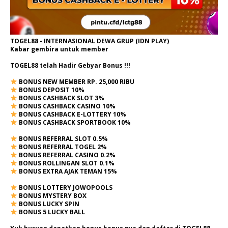
TOGEL88 - INTERNASIONAL DEWA GRUP (IDN PLAY)
Kabar gembira untuk member
TOGEL88 telah Hadir Gebyar Bonus !!!
BONUS NEW MEMBER RP. 25,000 RIBU
BONUS DEPOSIT 10%
BONUS CASHBACK SLOT 3%
BONUS CASHBACK CASINO 10%
BONUS CASHBACK E-LOTTERY 10%
BONUS CASHBACK SPORTBOOK 10%
BONUS REFERRAL SLOT 0.5%
BONUS REFERRAL TOGEL 2%
BONUS REFERRAL CASINO 0.2%
BONUS ROLLINGAN SLOT 0.1%
BONUS EXTRA AJAK TEMAN 15%
BONUS LOTTERY JOWOPOOLS
BONUS MYSTERY BOX
BONUS LUCKY SPIN
BONUS 5 LUCKY BALL