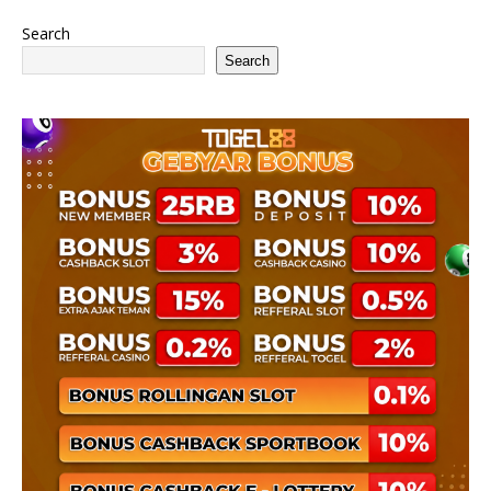
Search
Search