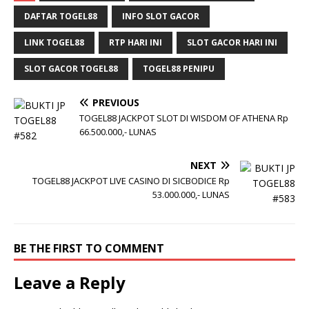
DAFTAR TOGEL88
INFO SLOT GACOR
LINK TOGEL88
RTP HARI INI
SLOT GACOR HARI INI
SLOT GACOR TOGEL88
TOGEL88 PENIPU
PREVIOUS
TOGEL88 JACKPOT SLOT DI WISDOM OF ATHENA Rp
66.500.000,- LUNAS
NEXT
TOGEL88 JACKPOT LIVE CASINO DI SICBODICE Rp
53.000.000,- LUNAS
BE THE FIRST TO COMMENT
Leave a Reply