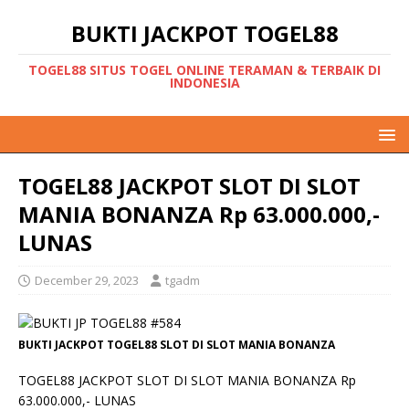
BUKTI JACKPOT TOGEL88
TOGEL88 SITUS TOGEL ONLINE TERAMAN & TERBAIK DI
INDONESIA
TOGEL88 JACKPOT SLOT DI SLOT
MANIA BONANZA Rp 63.000.000,-
LUNAS
December 29, 2023
tgadm
BUKTI JACKPOT TOGEL88 SLOT DI SLOT MANIA BONANZA
TOGEL88 JACKPOT SLOT DI SLOT MANIA BONANZA Rp
63.000.000,- LUNAS