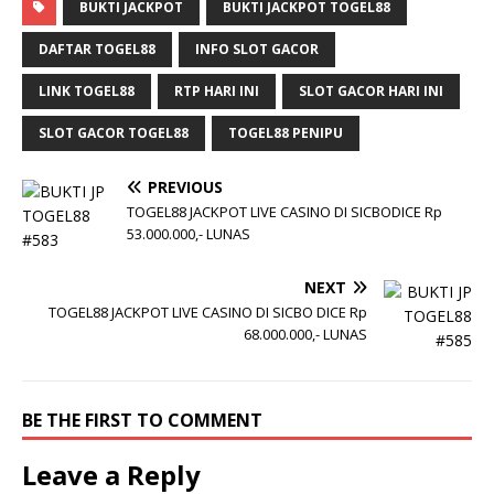
BUKTI JACKPOT
BUKTI JACKPOT TOGEL88
DAFTAR TOGEL88
INFO SLOT GACOR
LINK TOGEL88
RTP HARI INI
SLOT GACOR HARI INI
SLOT GACOR TOGEL88
TOGEL88 PENIPU
PREVIOUS
TOGEL88 JACKPOT LIVE CASINO DI SICBODICE Rp
53.000.000,- LUNAS
NEXT
TOGEL88 JACKPOT LIVE CASINO DI SICBO DICE Rp
68.000.000,- LUNAS
BE THE FIRST TO COMMENT
Leave a Reply