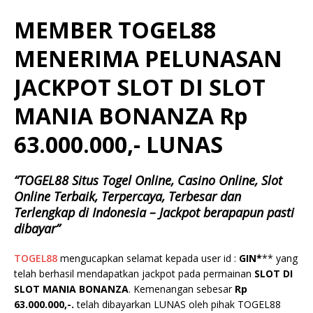
MEMBER TOGEL88
MENERIMA PELUNASAN
JACKPOT SLOT DI SLOT
MANIA BONANZA Rp
63.000.000,- LUNAS
“TOGEL88 Situs Togel Online, Casino Online, Slot
Online Terbaik, Terpercaya, Terbesar dan
Terlengkap di Indonesia – Jackpot berapapun pasti
dibayar”
TOGEL88
mengucapkan selamat kepada user id :
GIN*
** yang
telah berhasil mendapatkan jackpot pada permainan
SLOT DI
SLOT MANIA BONANZA
. Kemenangan sebesar
Rp
63.000.000
,-.
telah dibayarkan LUNAS oleh pihak TOGEL88