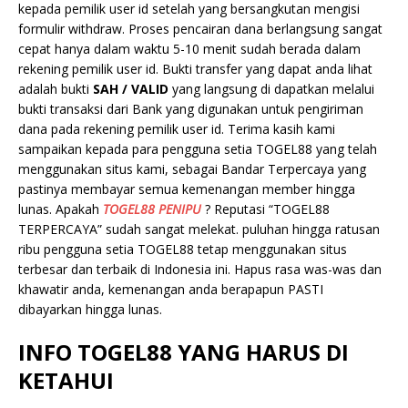
kepada pemilik user id setelah yang bersangkutan mengisi
formulir withdraw. Proses pencairan dana berlangsung sangat
cepat hanya dalam waktu 5-10 menit sudah berada dalam
rekening pemilik user id. Bukti transfer yang dapat anda lihat
adalah bukti
SAH / VALID
yang langsung di dapatkan melalui
bukti transaksi dari Bank yang digunakan untuk pengiriman
dana pada rekening pemilik user id. Terima kasih kami
sampaikan kepada para pengguna setia TOGEL88 yang telah
menggunakan situs kami, sebagai Bandar Terpercaya yang
pastinya membayar semua kemenangan member hingga
lunas. Apakah
TOGEL88 PENIPU
? Reputasi “TOGEL88
TERPERCAYA” sudah sangat melekat. puluhan hingga ratusan
ribu pengguna setia TOGEL88 tetap menggunakan situs
terbesar dan terbaik di Indonesia ini. Hapus rasa was-was dan
khawatir anda, kemenangan anda berapapun PASTI
dibayarkan hingga lunas.
INFO TOGEL88 YANG HARUS DI
KETAHUI