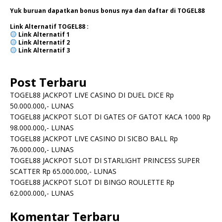
Yuk buruan dapatkan bonus bonus nya dan daftar di TOGEL88
Link Alternatif TOGEL88 :
Link Alternatif
1
Link Alternatif
2
Link Alternatif 3
Post Terbaru
TOGEL88 JACKPOT LIVE CASINO DI DUEL DICE Rp
50.000.000,- LUNAS
TOGEL88 JACKPOT SLOT DI GATES OF GATOT KACA 1000 Rp
98.000.000,- LUNAS
TOGEL88 JACKPOT LIVE CASINO DI SICBO BALL Rp
76.000.000,- LUNAS
TOGEL88 JACKPOT SLOT DI STARLIGHT PRINCESS SUPER
SCATTER Rp 65.000.000,- LUNAS
TOGEL88 JACKPOT SLOT DI BINGO ROULETTE Rp
62.000.000,- LUNAS
Komentar Terbaru