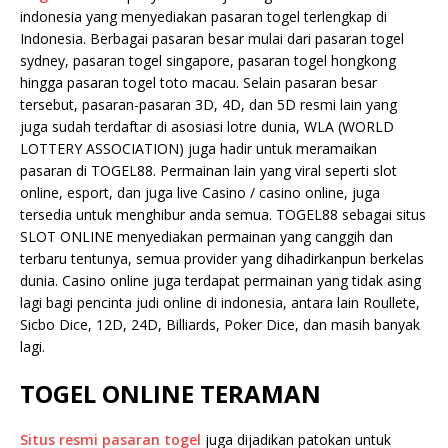
indonesia yang menyediakan pasaran togel terlengkap di
Indonesia. Berbagai pasaran besar mulai dari pasaran togel
sydney, pasaran togel singapore, pasaran togel hongkong
hingga pasaran togel toto macau. Selain pasaran besar
tersebut, pasaran-pasaran 3D, 4D, dan 5D resmi lain yang
juga sudah terdaftar di asosiasi lotre dunia, WLA (WORLD
LOTTERY ASSOCIATION) juga hadir untuk meramaikan
pasaran di TOGEL88. Permainan lain yang viral seperti slot
online, esport, dan juga live Casino / casino online, juga
tersedia untuk menghibur anda semua. TOGEL88 sebagai situs
SLOT ONLINE menyediakan permainan yang canggih dan
terbaru tentunya, semua provider yang dihadirkanpun berkelas
dunia. Casino online juga terdapat permainan yang tidak asing
lagi bagi pencinta judi online di indonesia, antara lain Roullete,
Sicbo Dice, 12D, 24D, Billiards, Poker Dice, dan masih banyak
lagi.
TOGEL ONLINE TERAMAN
Situs resmi pasaran togel
juga dijadikan patokan untuk