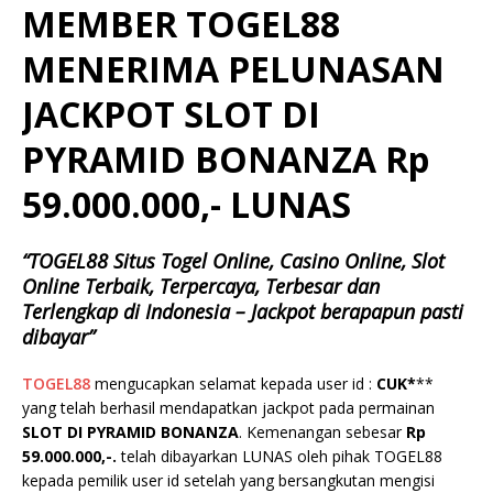
MEMBER TOGEL88
MENERIMA PELUNASAN
JACKPOT SLOT DI
PYRAMID BONANZA Rp
59.000.000,- LUNAS
“TOGEL88 Situs Togel Online, Casino Online, Slot
Online Terbaik, Terpercaya, Terbesar dan
Terlengkap di Indonesia – Jackpot berapapun pasti
dibayar”
TOGEL88
mengucapkan selamat kepada user id :
CUK*
**
yang telah berhasil mendapatkan jackpot pada permainan
SLOT DI PYRAMID BONANZA
. Kemenangan sebesar
Rp
59.000.000
,-.
telah dibayarkan LUNAS oleh pihak TOGEL88
kepada pemilik user id setelah yang bersangkutan mengisi