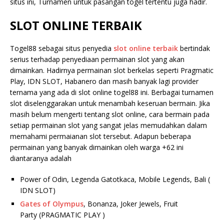
situs ini, Turnamen untuk pasangan togel tertentu juga hadir.
SLOT ONLINE TERBAIK
Togel88 sebagai situs penyedia
slot online terbaik
bertindak
serius terhadap penyediaan permainan slot yang akan
dimainkan. Hadirnya permainan slot berkelas seperti Pragmatic
Play, IDN SLOT, Habanero dan masih banyak lagi provider
ternama yang ada di slot online togel88 ini. Berbagai turnamen
slot diselenggarakan untuk menambah keseruan bermain. Jika
masih belum mengerti tentang slot online, cara bermain pada
setiap permainan slot yang sangat jelas memudahkan dalam
memahami permaianan slot tersebut. Adapun beberapa
permainan yang banyak dimainkan oleh warga +62 ini
diantaranya adalah
Power of Odin, Legenda Gatotkaca, Mobile Legends, Bali (
IDN SLOT)
Gates of Olympus
, Bonanza, Joker Jewels, Fruit
Party (PRAGMATIC PLAY )