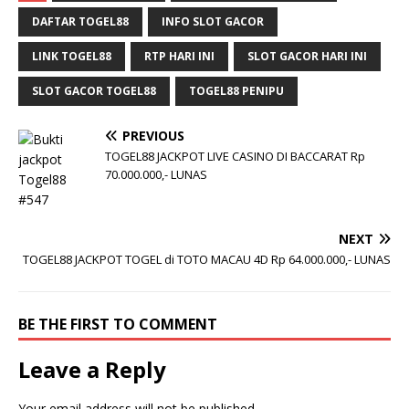
DAFTAR TOGEL88
INFO SLOT GACOR
LINK TOGEL88
RTP HARI INI
SLOT GACOR HARI INI
SLOT GACOR TOGEL88
TOGEL88 PENIPU
PREVIOUS
TOGEL88 JACKPOT LIVE CASINO DI BACCARAT Rp
70.000.000,- LUNAS
NEXT
TOGEL88 JACKPOT TOGEL di TOTO MACAU 4D Rp 64.000.000,- LUNAS
BE THE FIRST TO COMMENT
Leave a Reply
Your email address will not be published.