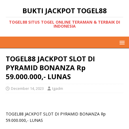
BUKTI JACKPOT TOGEL88
TOGEL88 SITUS TOGEL ONLINE TERAMAN & TERBAIK DI
INDONESIA
TOGEL88 JACKPOT SLOT DI
PYRAMID BONANZA Rp
59.000.000,- LUNAS
December 14, 2023
tgadm
TOGEL88 JACKPOT SLOT DI PYRAMID BONANZA Rp
59.000.000,- LUNAS