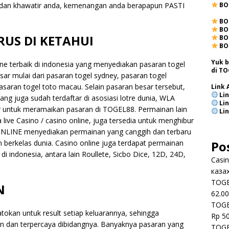
as dan khawatir anda, kemenangan anda berapapun PASTI
BO
BO
BO
RUS DI KETAHUI
BO
BO
Yuk b
line terbaik di indonesia yang menyediakan pasaran togel
di TO
sar mulai dari pasaran togel sydney, pasaran togel
saran togel toto macau. Selain pasaran besar tersebut,
Link 
Li
ng juga sudah terdaftar di asosiasi lotre dunia, WLA
Li
untuk meramaikan pasaran di TOGEL88. Permainan lain
Lin
ga live Casino / casino online, juga tersedia untuk menghibur
NLINE menyediakan permainan yang canggih dan terbaru
 berkelas dunia. Casino online juga terdapat permainan
Po
e di indonesia, antara lain Roullete, Sicbo Dice, 12D, 24D,
Casi
каза
TOGE
N
62.0
TOGE
atokan untuk result setiap keluarannya, sehingga
Rp 5
 dan terpercaya dibidangnya. Banyaknya pasaran yang
TOGE