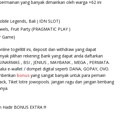
permainan yang banyak dimainkan oleh warga +62 ini
bile Legends, Bali ( IDN SLOT)
ewels, Fruit Party (PRAGMATIC PLAY )
er Game)
nline togel88 ini, deposit dan withdraw yang dapat
banyak pilihan rekening Bank yang dapat anda daftarkan
, SINARMAS , BSI , JENIUS , MAYBANK , MEGA , PERMATA.
lalui e-wallet / dompet digital seperti DANA, GOPAY, OVO.
emberikan
bonus
yang sangat banyak untuk para pemain
back, Tiket lotre jowopools. Jangan ragu dan jangan bimbang
nnya.
 Hadir BONUS EXTRA !!!