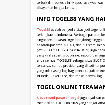
terbaik di Indonesia ini. Hapus rasa was-w
dibayarkan hingga lunas.
INFO TOGEL88 YANG HA
Togel88
adalah penyedia situs judi togel on
terlengkap di Indonesia. Berbagai pasaran be
singapore, pasaran togel hongkong hingga pa
pasaran-pasaran 3D, 4D, dan 5D resmi lain ya
(WORLD LOTTERY ASSOCIATION) juga hadir 
yang viral seperti slot online, esport, dan ju
anda semua. TOGEL88 sebagai situs SLOT O
tentunya, semua provider yang dihadirkanpun
yang tidak asing lagi bagi pencinta judi onlin
Billiards, Poker Dice, dan masih banyak lagi.
TOGEL ONLINE TERAMA
Situs resmi pasaran togel
juga dijadikan p
menjadikan TOGEL88 situs yang sangat aman