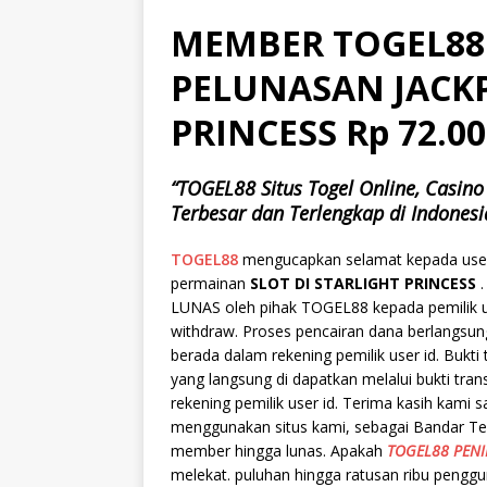
MEMBER TOGEL88
PELUNASAN JACKP
PRINCESS Rp 72.00
“TOGEL88 Situs Togel Online, Casino 
Terbesar dan Terlengkap di Indonesi
TOGEL88
mengucapkan selamat kepada user
permainan
SLOT DI STARLIGHT PRINCESS
LUNAS oleh pihak TOGEL88 kepada pemilik us
withdraw. Proses pencairan dana berlangsu
berada dalam rekening pemilik user id. Bukti 
yang langsung di dapatkan melalui bukti tra
rekening pemilik user id. Terima kasih kam
menggunakan situs kami, sebagai Bandar 
member hingga lunas. Apakah
TOGEL88 PEN
melekat. puluhan hingga ratusan ribu pengg