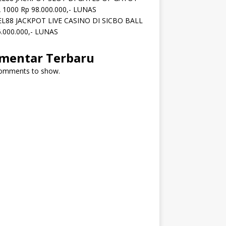
 1000 Rp 98.000.000,- LUNAS
L88 JACKPOT LIVE CASINO DI SICBO BALL
6.000.000,- LUNAS
mentar Terbaru
omments to show.