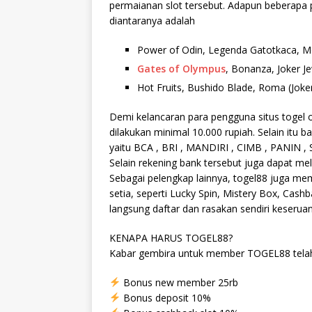
permaianan slot tersebut. Adapun beberapa 
diantaranya adalah
Power of Odin, Legenda Gatotkaca, Mo
Gates of Olympus
, Bonanza, Joker J
Hot Fruits, Bushido Blade, Roma (Jok
Demi kelancaran para pengguna situs togel o
dilakukan minimal 10.000 rupiah. Selain itu 
yaitu BCA , BRI , MANDIRI , CIMB , PANIN 
Selain rekening bank tersebut juga dapat me
Sebagai pelengkap lainnya, togel88 juga m
setia, seperti Lucky Spin, Mistery Box, Cash
langsung daftar dan rasakan sendiri keserua
KENAPA HARUS TOGEL88?
Kabar gembira untuk member TOGEL88 telah
Bonus new member 25rb
Bonus deposit 10%