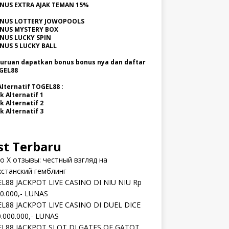
NUS EXTRA AJAK TEMAN 15%
NUS LOTTERY JOWOPOOLS
NUS MYSTERY BOX
NUS LUCKY SPIN
NUS 5 LUCKY BALL
uruan dapatkan bonus bonus nya dan daftar
GEL88
Alternatif TOGEL88 :
nk Alternatif
1
nk Alternatif
2
k Alternatif 3
st Terbaru
no X отзывы: честный взгляд на
хстанский гемблинг
L88 JACKPOT LIVE CASINO DI NIU NIU Rp
00.000,- LUNAS
L88 JACKPOT LIVE CASINO DI DUEL DICE
0.000.000,- LUNAS
L88 JACKPOT SLOT DI GATES OF GATOT