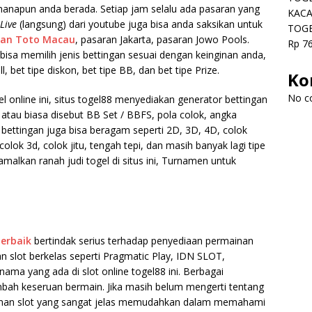
anapun anda berada. Setiap jam selalu ada pasaran yang
KACA
Live
(langsung) dari youtube juga bisa anda saksikan untuk
TOGE
ran Toto Macau
, pasaran Jakarta, pasaran Jowo Pools.
Rp 7
isa memilih jenis bettingan sesuai dengan keinginan anda,
ll, bet tipe diskon, bet tipe BB, dan bet tipe Prize.
Ko
No c
nline ini, situs togel88 menyediakan generator bettingan
atau biasa disebut BB Set / BBFS, pola colok, angka
s bettingan juga bisa beragam seperti 2D, 3D, 4D, colok
olok 3d, colok jitu, tengah tepi, dan masih banyak lagi tipe
amalkan ranah judi togel di situs ini, Turnamen untuk
terbaik
bertindak serius terhadap penyediaan permainan
n slot berkelas seperti Pragmatic Play, IDN SLOT,
ama yang ada di slot online togel88 ini. Berbagai
bah keseruan bermain. Jika masih belum mengerti tentang
mainan slot yang sangat jelas memudahkan dalam memahami