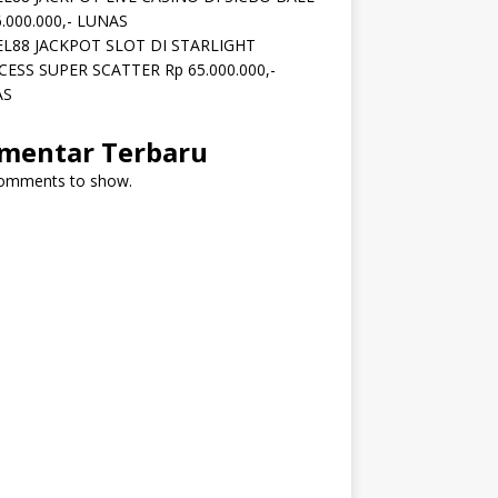
6.000.000,- LUNAS
L88 JACKPOT SLOT DI STARLIGHT
CESS SUPER SCATTER Rp 65.000.000,-
AS
mentar Terbaru
omments to show.