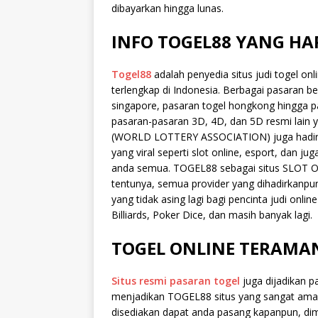
dibayarkan hingga lunas.
INFO TOGEL88 YANG HA
Togel88
adalah penyedia situs judi togel on
terlengkap di Indonesia. Berbagai pasaran be
singapore, pasaran togel hongkong hingga pa
pasaran-pasaran 3D, 4D, dan 5D resmi lain ya
(WORLD LOTTERY ASSOCIATION) juga hadir 
yang viral seperti slot online, esport, dan ju
anda semua. TOGEL88 sebagai situs SLOT O
tentunya, semua provider yang dihadirkanpun
yang tidak asing lagi bagi pencinta judi onlin
Billiards, Poker Dice, dan masih banyak lagi.
TOGEL ONLINE TERAMA
Situs resmi pasaran togel
juga dijadikan p
menjadikan TOGEL88 situs yang sangat aman
disediakan dapat anda pasang kapanpun, dim