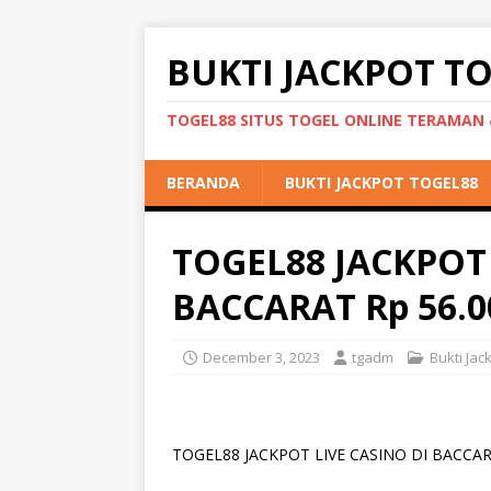
BUKTI JACKPOT T
TOGEL88 SITUS TOGEL ONLINE TERAMAN &
BERANDA
BUKTI JACKPOT TOGEL88
TOGEL88 JACKPOT 
BACCARAT Rp 56.0
December 3, 2023
tgadm
Bukti Jac
TOGEL88 JACKPOT LIVE CASINO DI BACCARA