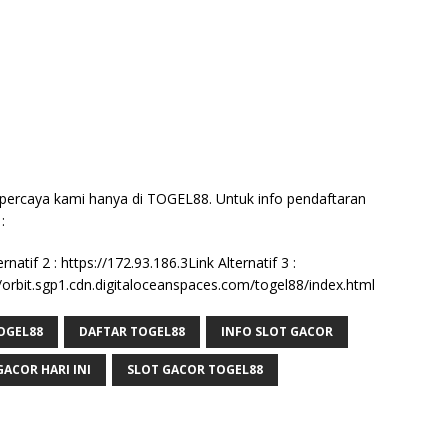
erpercaya kami hanya di TOGEL88. Untuk info pendaftaran
:
rnatif 2 : https://172.93.186.3Link Alternatif 3 :
://orbit.sgp1.cdn.digitaloceanspaces.com/togel88/index.html
OGEL88
DAFTAR TOGEL88
INFO SLOT GACOR
GACOR HARI INI
SLOT GACOR TOGEL88