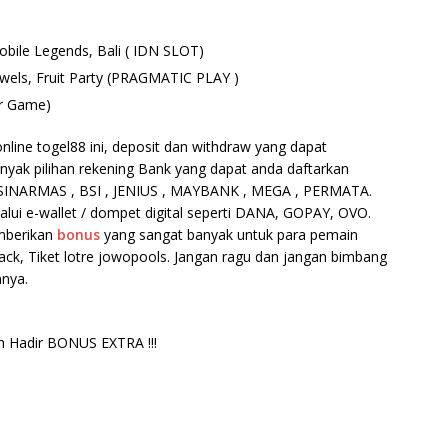
bile Legends, Bali ( IDN SLOT)
ewels, Fruit Party (PRAGMATIC PLAY )
er Game)
nline togel88 ini, deposit dan withdraw yang dapat
banyak pilihan rekening Bank yang dapat anda daftarkan
, SINARMAS , BSI , JENIUS , MAYBANK , MEGA , PERMATA.
lalui e-wallet / dompet digital seperti DANA, GOPAY, OVO.
emberikan
bonus
yang sangat banyak untuk para pemain
back, Tiket lotre jowopools. Jangan ragu dan jangan bimbang
nnya.
 Hadir BONUS EXTRA !!!