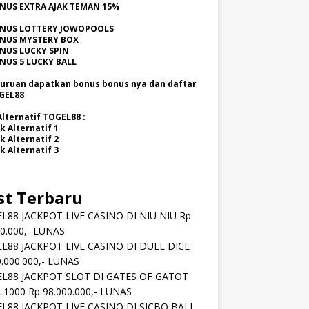
NUS EXTRA AJAK TEMAN 15%
NUS LOTTERY JOWOPOOLS
NUS MYSTERY BOX
NUS LUCKY SPIN
NUS 5 LUCKY BALL
uruan dapatkan bonus bonus nya dan daftar
GEL88
Alternatif TOGEL88 :
nk Alternatif
1
nk Alternatif
2
k Alternatif 3
st Terbaru
L88 JACKPOT LIVE CASINO DI NIU NIU Rp
00.000,- LUNAS
L88 JACKPOT LIVE CASINO DI DUEL DICE
0.000.000,- LUNAS
L88 JACKPOT SLOT DI GATES OF GATOT
 1000 Rp 98.000.000,- LUNAS
L88 JACKPOT LIVE CASINO DI SICBO BALL