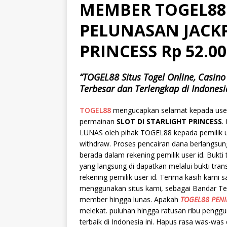
MEMBER TOGEL88
PELUNASAN JACKP
PRINCESS Rp 52.00
“TOGEL88 Situs Togel Online, Casino 
Terbesar dan Terlengkap di Indonesi
TOGEL88
mengucapkan selamat kepada user
permainan
SLOT DI STARLIGHT PRINCESS
.
LUNAS oleh pihak TOGEL88 kepada pemilik us
withdraw. Proses pencairan dana berlangsu
berada dalam rekening pemilik user id. Bukti 
yang langsung di dapatkan melalui bukti tra
rekening pemilik user id. Terima kasih kam
menggunakan situs kami, sebagai Bandar 
member hingga lunas. Apakah
TOGEL88 PEN
melekat. puluhan hingga ratusan ribu pengg
terbaik di Indonesia ini. Hapus rasa was-w