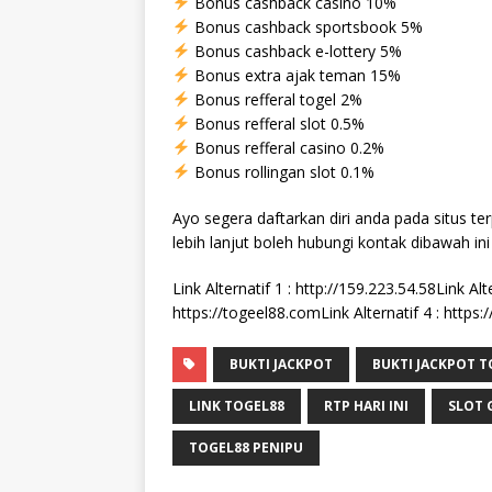
Bonus cashback casino 10%
Bonus cashback sportsbook 5%
Bonus cashback e-lottery 5%
Bonus extra ajak teman 15%
Bonus refferal togel 2%
Bonus refferal slot 0.5%
Bonus refferal casino 0.2%
Bonus rollingan slot 0.1%
Ayo segera daftarkan diri anda pada situs t
lebih lanjut boleh hubungi kontak dibawah ini 
Link Alternatif 1 : http://159.223.54.58Link Alte
https://togeel88.comLink Alternatif 4 : https
BUKTI JACKPOT
BUKTI JACKPOT T
LINK TOGEL88
RTP HARI INI
SLOT 
TOGEL88 PENIPU