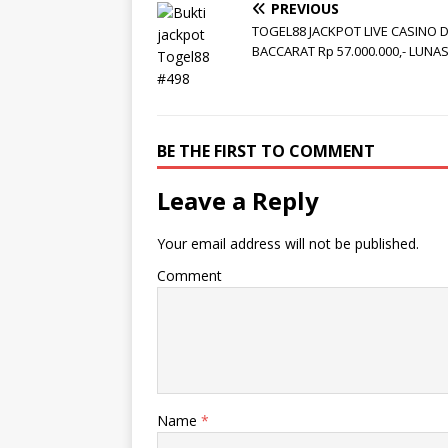
PREVIOUS
TOGEL88 JACKPOT LIVE CASINO D
BACCARAT Rp 57.000.000,- LUNA
BE THE FIRST TO COMMENT
Leave a Reply
Your email address will not be published.
Comment
Name
*