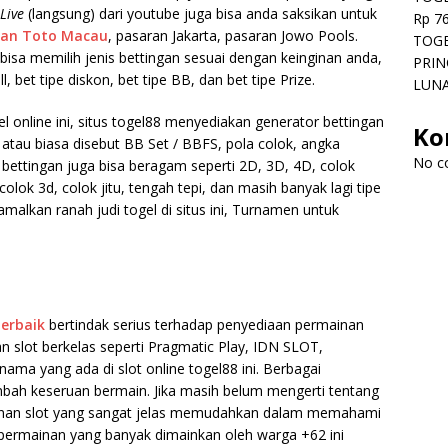
Live
(langsung) dari youtube juga bisa anda saksikan untuk
Rp 7
ran Toto Macau
, pasaran Jakarta, pasaran Jowo Pools.
TOGE
isa memilih jenis bettingan sesuai dengan keinginan anda,
PRIN
ll, bet tipe diskon, bet tipe BB, dan bet tipe Prize.
LUN
nline ini, situs togel88 menyediakan generator bettingan
Ko
atau biasa disebut BB Set / BBFS, pola colok, angka
No c
s bettingan juga bisa beragam seperti 2D, 3D, 4D, colok
olok 3d, colok jitu, tengah tepi, dan masih banyak lagi tipe
amalkan ranah judi togel di situs ini, Turnamen untuk
terbaik
bertindak serius terhadap penyediaan permainan
n slot berkelas seperti Pragmatic Play, IDN SLOT,
ama yang ada di slot online togel88 ini. Berbagai
bah keseruan bermain. Jika masih belum mengerti tentang
mainan slot yang sangat jelas memudahkan dalam memahami
permainan yang banyak dimainkan oleh warga +62 ini