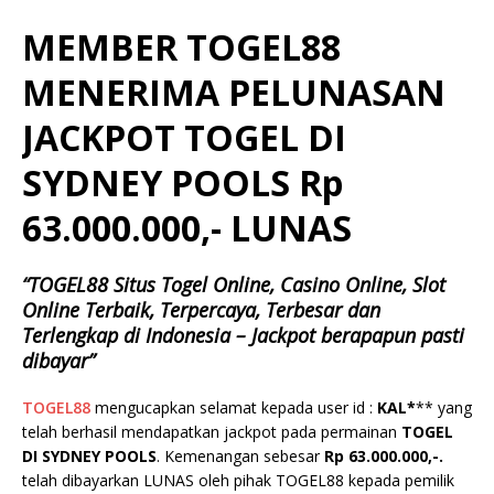
MEMBER TOGEL88
MENERIMA PELUNASAN
JACKPOT TOGEL DI
SYDNEY POOLS Rp
63.000.000,- LUNAS
“TOGEL88 Situs Togel Online, Casino Online, Slot
Online Terbaik, Terpercaya, Terbesar dan
Terlengkap di Indonesia – Jackpot berapapun pasti
dibayar”
TOGEL88
mengucapkan selamat kepada user id :
KAL*
** yang
telah berhasil mendapatkan jackpot pada permainan
TOGEL
DI SYDNEY POOLS
. Kemenangan sebesar
Rp
63.000.000
,-.
telah dibayarkan LUNAS oleh pihak TOGEL88 kepada pemilik