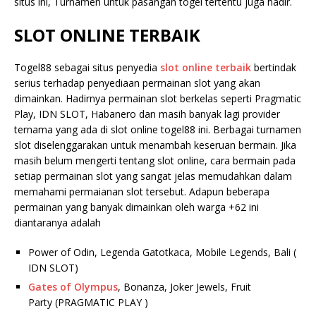
situs ini, Turnamen untuk pasangan togel tertentu juga hadir.
SLOT ONLINE TERBAIK
Togel88 sebagai situs penyedia
slot online terbaik
bertindak
serius terhadap penyediaan permainan slot yang akan
dimainkan. Hadirnya permainan slot berkelas seperti Pragmatic
Play, IDN SLOT, Habanero dan masih banyak lagi provider
ternama yang ada di slot online togel88 ini. Berbagai turnamen
slot diselenggarakan untuk menambah keseruan bermain. Jika
masih belum mengerti tentang slot online, cara bermain pada
setiap permainan slot yang sangat jelas memudahkan dalam
memahami permaianan slot tersebut. Adapun beberapa
permainan yang banyak dimainkan oleh warga +62 ini
diantaranya adalah
Power of Odin, Legenda Gatotkaca, Mobile Legends, Bali (
IDN SLOT)
Gates of Olympus
, Bonanza, Joker Jewels, Fruit
Party (PRAGMATIC PLAY )