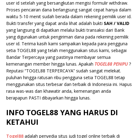
user id setelah yang bersangkutan mengisi formulir withdraw.
Proses pencairan dana berlangsung sangat cepat hanya dalam
waktu 5-10 menit sudah berada dalam rekening pemilik user id.
Bukti transfer yang dapat anda lihat adalah bukti
SAH / VALID
yang langsung di dapatkan melalui bukti transaksi dari Bank
yang digunakan untuk pengiriman dana pada rekening pemilik
user id. Terima kasih kami sampaikan kepada para pengguna
setia TOGEL88 yang telah menggunakan situs kami, sebagai
Bandar Terpercaya yang pastinya membayar semua
kemenangan member hingga lunas. Apakah
TOGEL88 PENIPU
?
Reputasi “TOGEL88 TERPERCAYA” sudah sangat melekat.
puluhan hingga ratusan ribu pengguna setia TOGEL88 tetap
menggunakan situs terbesar dan terbaik di Indonesia ini. Hapus
rasa was-was dan khawatir anda, kemenangan anda
berapapun PASTI dibayarkan hingga lunas.
INFO TOGEL88 YANG HARUS DI
KETAHUI
Togel88
adalah penyedia situs judi togel online terbaik di