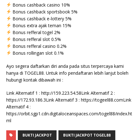
Bonus cashback casino 10%
Bonus cashback sportsbook 5%
Bonus cashback e-lottery 5%
Bonus extra ajak teman 15%
Bonus refferal togel 2%
Bonus refferal slot 0.5%
Bonus refferal casino 0.2%
Bonus rollingan slot 0.1%
Ayo segera daftarkan diri anda pada situs terpercaya kami
hanya di TOGEL88. Untuk info pendaftaran lebih lanjut boleh
hubungi kontak dibawah ini :
Link Alternatif 1 : http://159.223.54.58Link Alternatif 2 :
https://172.93.186.3Link Alternatif 3 : https://togeel88.comLink
Alternatif 4 :
https://orbit.sgp1.cdn.digitaloceanspaces.com/togel88/index.ht
ml
BUKTI JACKPOT
BUKTI JACKPOT TOGEL88