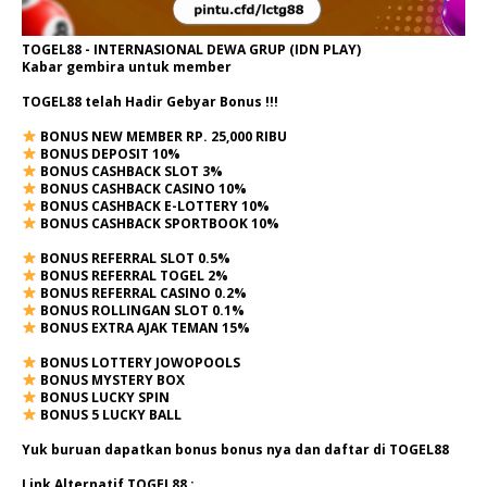
TOGEL88 - INTERNASIONAL DEWA GRUP (IDN PLAY)
Kabar gembira untuk member
TOGEL88 telah Hadir Gebyar Bonus !!!
BONUS NEW MEMBER RP. 25,000 RIBU
BONUS DEPOSIT 10%
BONUS CASHBACK SLOT 3%
BONUS CASHBACK CASINO 10%
BONUS CASHBACK E-LOTTERY 10%
BONUS CASHBACK SPORTBOOK 10%
BONUS REFERRAL SLOT 0.5%
BONUS REFERRAL TOGEL 2%
BONUS REFERRAL CASINO 0.2%
BONUS ROLLINGAN SLOT 0.1%
BONUS EXTRA AJAK TEMAN 15%
BONUS LOTTERY JOWOPOOLS
BONUS MYSTERY BOX
BONUS LUCKY SPIN
BONUS 5 LUCKY BALL
Yuk buruan dapatkan bonus bonus nya dan daftar di TOGEL88
Link Alternatif TOGEL88 :