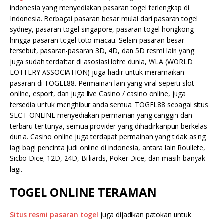
indonesia yang menyediakan pasaran togel terlengkap di
Indonesia. Berbagai pasaran besar mulai dari pasaran togel
sydney, pasaran togel singapore, pasaran togel hongkong
hingga pasaran togel toto macau. Selain pasaran besar
tersebut, pasaran-pasaran 3D, 4D, dan 5D resmi lain yang
juga sudah terdaftar di asosiasi lotre dunia, WLA (WORLD
LOTTERY ASSOCIATION) juga hadir untuk meramaikan
pasaran di TOGEL88. Permainan lain yang viral seperti slot
online, esport, dan juga live Casino / casino online, juga
tersedia untuk menghibur anda semua. TOGEL88 sebagai situs
SLOT ONLINE menyediakan permainan yang canggih dan
terbaru tentunya, semua provider yang dihadirkanpun berkelas
dunia. Casino online juga terdapat permainan yang tidak asing
lagi bagi pencinta judi online di indonesia, antara lain Roullete,
Sicbo Dice, 12D, 24D, Billiards, Poker Dice, dan masih banyak
lagi.
TOGEL ONLINE TERAMAN
Situs resmi pasaran togel
juga dijadikan patokan untuk