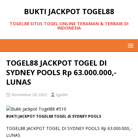
BUKTI JACKPOT TOGEL88
TOGEL88 SITUS TOGEL ONLINE TERAMAN & TERBAIK DI
INDONESIA
TOGEL88 JACKPOT TOGEL DI
SYDNEY POOLS Rp 63.000.000,-
LUNAS
November 28, 2023
tgadm
BUKTI JACKPOT TOGEL88 TOGEL di SYDNEY POOLS
TOGEL88 JACKPOT TOGEL DI SYDNEY POOLS Rp 63.000.000,-
LUNAS