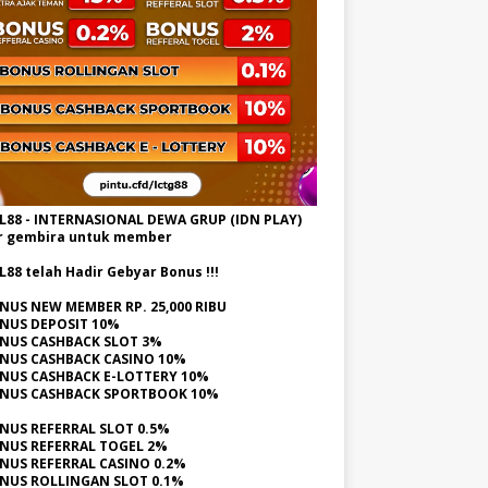
L88 - INTERNASIONAL DEWA GRUP (IDN PLAY)
r gembira untuk member
88 telah Hadir Gebyar Bonus !!!
NUS NEW MEMBER RP. 25,000 RIBU
NUS DEPOSIT 10%
NUS CASHBACK SLOT 3%
NUS CASHBACK CASINO 10%
NUS CASHBACK E-LOTTERY 10%
NUS CASHBACK SPORTBOOK 10%
NUS REFERRAL SLOT 0.5%
NUS REFERRAL TOGEL 2%
NUS REFERRAL CASINO 0.2%
NUS ROLLINGAN SLOT 0.1%