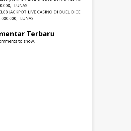
00.000,- LUNAS
L88 JACKPOT LIVE CASINO DI DUEL DICE
0.000.000,- LUNAS
mentar Terbaru
omments to show.