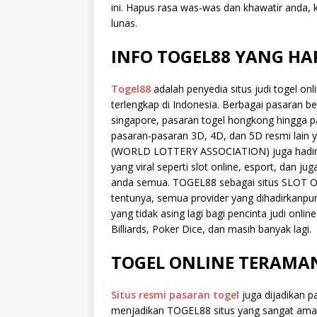
ini. Hapus rasa was-was dan khawatir anda
lunas.
INFO TOGEL88 YANG HA
Togel88
adalah penyedia situs judi togel on
terlengkap di Indonesia. Berbagai pasaran be
singapore, pasaran togel hongkong hingga pa
pasaran-pasaran 3D, 4D, dan 5D resmi lain ya
(WORLD LOTTERY ASSOCIATION) juga hadir 
yang viral seperti slot online, esport, dan ju
anda semua. TOGEL88 sebagai situs SLOT O
tentunya, semua provider yang dihadirkanpun
yang tidak asing lagi bagi pencinta judi onlin
Billiards, Poker Dice, dan masih banyak lagi.
TOGEL ONLINE TERAMA
Situs resmi pasaran togel
juga dijadikan p
menjadikan TOGEL88 situs yang sangat aman