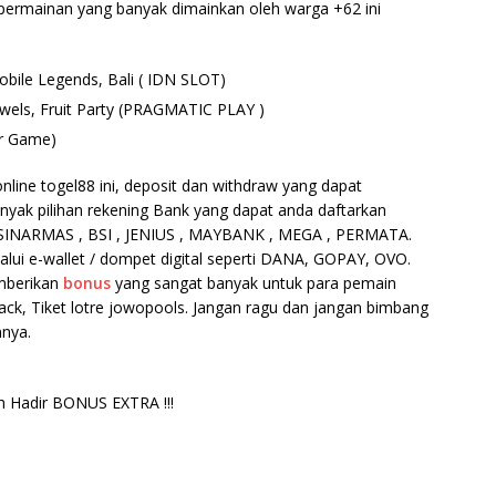
permainan yang banyak dimainkan oleh warga +62 ini
bile Legends, Bali ( IDN SLOT)
ewels, Fruit Party (PRAGMATIC PLAY )
er Game)
nline togel88 ini, deposit dan withdraw yang dapat
banyak pilihan rekening Bank yang dapat anda daftarkan
, SINARMAS , BSI , JENIUS , MAYBANK , MEGA , PERMATA.
lalui e-wallet / dompet digital seperti DANA, GOPAY, OVO.
emberikan
bonus
yang sangat banyak untuk para pemain
back, Tiket lotre jowopools. Jangan ragu dan jangan bimbang
nnya.
 Hadir BONUS EXTRA !!!